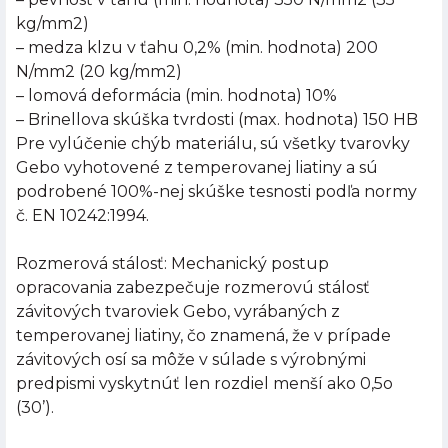
kg/mm2)
– medza klzu v ťahu 0,2% (min. hodnota) 200
N/mm2 (20 kg/mm2)
– lomová deformácia (min. hodnota) 10%
– Brinellova skúška tvrdosti (max. hodnota) 150 HB
Pre vylúčenie chýb materiálu, sú všetky tvarovky
Gebo vyhotovené z temperovanej liatiny a sú
podrobené 100%-nej skúške tesnosti podľa normy
č. EN 10242:1994.
Rozmerová stálosť: Mechanický postup
opracovania zabezpečuje rozmerovú stálosť
závitových tvaroviek Gebo, vyrábaných z
temperovanej liatiny, čo znamená, že v prípade
závitových osí sa môže v súlade s výrobnými
predpismi vyskytnúť len rozdiel menší ako 0,5o
(30’).