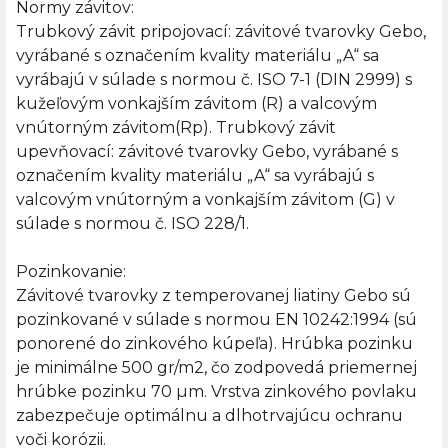
Normy závitov:
Trubkový závit pripojovací: závitové tvarovky Gebo,
vyrábané s označením kvality materiálu „A“ sa
vyrábajú v súlade s normou č. ISO 7-1 (DIN 2999) s
kužeľovým vonkajším závitom (R) a valcovým
vnútorným závitom(Rp). Trubkový závit
upevňovací: závitové tvarovky Gebo, vyrábané s
označením kvality materiálu „A“ sa vyrábajú s
valcovým vnútorným a vonkajším závitom (G) v
súlade s normou č. ISO 228/1.
Pozinkovanie:
Závitové tvarovky z temperovanej liatiny Gebo sú
pozinkované v súlade s normou EN 10242:1994 (sú
ponorené do zinkového kúpeľa). Hrúbka pozinku
je minimálne 500 gr/m2, čo zodpovedá priemernej
hrúbke pozinku 70 µm. Vrstva zinkového povlaku
zabezpečuje optimálnu a dlhotrvajúcu ochranu
voči korózii.