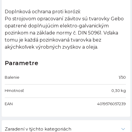
Doplnková ochrana proti korózii:
Po strojovom opracovaní závitov sú tvarovky Gebo
opatrené doplňujúcim elektro-galvanickým
pozinkom na základe normy č. DIN 50961. Vďaka
tomu je každá pozinkovaná tvarovka bez
akýchkoľvek výrobných zvyškov a oleja.
Parametre
Balenie
1/50
Hmotnosť
0,30
kg
EAN
4019576057239
Zaradení v týchto kategoriách