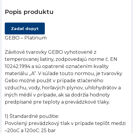
Popis produktu
Zadať dopyt
GEBO – Platinum
Závitové tvarovky GEBO vyhotovené z
temperovanej liatiny, zodpovedajú norme č. EN
10242:1994 a sú opatrené označením kvality
materiálu „A“. V súlade touto normou, je tvarovky
Gebo možné použiť v prípade stlačeného
vzduchu, vody, horľavých plynov, uhľohydrátov a
iných médií v prípade, ak sa dodržia hodnoty
predpísané pre teploty a prevádzkové tlaky.
1) Štandardné použitie:
Povolený prevádzkový tlak v prípade teplôt medzi
–20oC a 120oC: 25 bar