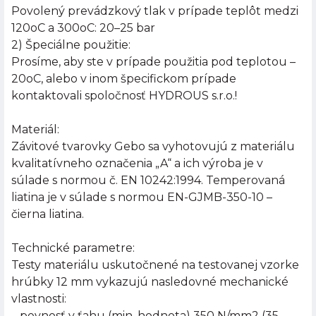
Povolený prevádzkový tlak v prípade teplôt medzi
120oC a 300oC: 20–25 bar
2) Špeciálne použitie:
Prosíme, aby ste v prípade použitia pod teplotou –
20oC, alebo v inom špecifickom prípade
kontaktovali spoločnosť HYDROUS s.r.o.!
Materiál:
Závitové tvarovky Gebo sa vyhotovujú z materiálu
kvalitatívneho označenia „A“ a ich výroba je v
súlade s normou č. EN 10242:1994. Temperovaná
liatina je v súlade s normou EN-GJMB-350-10 –
čierna liatina.
Technické parametre:
Testy materiálu uskutočnené na testovanej vzorke
hrúbky 12 mm vykazujú nasledovné mechanické
vlastnosti:
– pevnosť v ťahu (min. hodnota) 350 N/mm2 (35