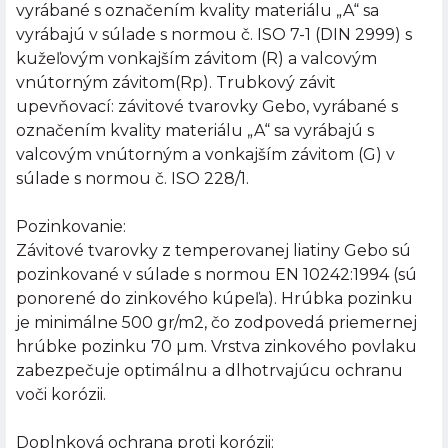
vyrábané s označením kvality materiálu „A“ sa
vyrábajú v súlade s normou č. ISO 7-1 (DIN 2999) s
kužeľovým vonkajším závitom (R) a valcovým
vnútorným závitom(Rp). Trubkový závit
upevňovací: závitové tvarovky Gebo, vyrábané s
označením kvality materiálu „A“ sa vyrábajú s
valcovým vnútorným a vonkajším závitom (G) v
súlade s normou č. ISO 228/1.
Pozinkovanie:
Závitové tvarovky z temperovanej liatiny Gebo sú
pozinkované v súlade s normou EN 10242:1994 (sú
ponorené do zinkového kúpeľa). Hrúbka pozinku
je minimálne 500 gr/m2, čo zodpovedá priemernej
hrúbke pozinku 70 µm. Vrstva zinkového povlaku
zabezpečuje optimálnu a dlhotrvajúcu ochranu
voči korózii.
Doplnková ochrana proti korózii: