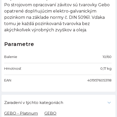
Po strojovom opracovaní závitov sú tvarovky Gebo
opatrené doplňujúcim elektro-galvanickým
pozinkom na základe normy č. DIN 50961. Vďaka
tomu je každá pozinkovaná tvarovka bez
akýchkoľvek výrobných zvyškov a oleja.
Parametre
Balenie
10/60
Hmotnosť
0,17
kg
EAN
4019576053118
Zaradení v týchto kategoriách
GEBO - Platinum
GEBO