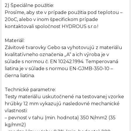
2) Špeciálne použitie:
Prosíme, aby ste v prípade použitia pod teplotou –
20oC, alebo v inom špecifickom prípade
kontaktovali spoločnosť HYDROUS s.r.o.!
Materiál:
Závitové tvarovky Gebo sa vyhotovujú z materiálu
kvalitatívneho označenia „A“ a ich výroba je v
súlade s normou č. EN 10242:1994. Temperovaná
liatina je v súlade s normou EN-GJMB-350-10 –
čierna liatina.
Technické parametre:
Testy materiálu uskutočnené na testovanej vzorke
hrúbky 12 mm vykazujú nasledovné mechanické
vlastnosti:
– pevnosť v ťahu (min. hodnota) 350 N/mm2 (35
kg/mm2)