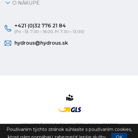
O NÁKUPE
+421 (0)32 776 21 84
(Po - Št: 7:30 – 16:00, Pi: 7:30 – 13:00)
hydrous@hydrous.sk
Copyright © 2026 hydrous.sk Všetky práva vyhradené
Používaním týchto stránok súhlasíte s používaním cookies,
eshop na mieru
vytvorilo
vibration.sk
ktoré nám pomáhajú zabezpečiť lepšie služby.
OK