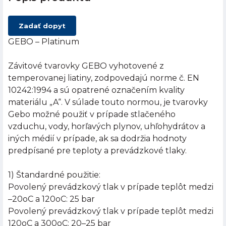
Zadať dopyt
GEBO – Platinum
Závitové tvarovky GEBO vyhotovené z
temperovanej liatiny, zodpovedajú norme č. EN
10242:1994 a sú opatrené označením kvality
materiálu „A“. V súlade touto normou, je tvarovky
Gebo možné použiť v prípade stlačeného
vzduchu, vody, horľavých plynov, uhľohydrátov a
iných médií v prípade, ak sa dodržia hodnoty
predpísané pre teploty a prevádzkové tlaky.
1) Štandardné použitie:
Povolený prevádzkový tlak v prípade teplôt medzi
–20oC a 120oC: 25 bar
Povolený prevádzkový tlak v prípade teplôt medzi
120oC a 300oC: 20–25 bar