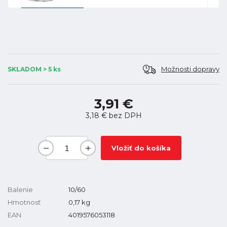
Možnosti dopravy
SKLADOM > 5 ks
3,91 €
3,18 €
bez DPH
Vložiť do košíka
Balenie
10/60
Hmotnosť
0,17
kg
EAN
4019576053118