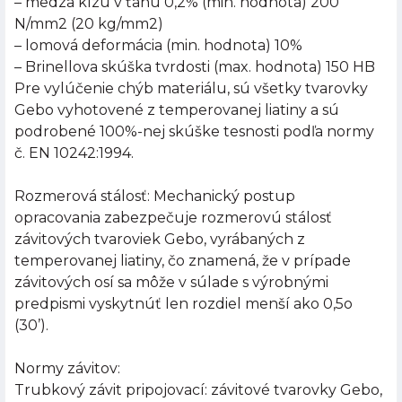
– medza klzu v ťahu 0,2% (min. hodnota) 200
N/mm2 (20 kg/mm2)
– lomová deformácia (min. hodnota) 10%
– Brinellova skúška tvrdosti (max. hodnota) 150 HB
Pre vylúčenie chýb materiálu, sú všetky tvarovky
Gebo vyhotovené z temperovanej liatiny a sú
podrobené 100%-nej skúške tesnosti podľa normy
č. EN 10242:1994.
Rozmerová stálosť: Mechanický postup
opracovania zabezpečuje rozmerovú stálosť
závitových tvaroviek Gebo, vyrábaných z
temperovanej liatiny, čo znamená, že v prípade
závitových osí sa môže v súlade s výrobnými
predpismi vyskytnúť len rozdiel menší ako 0,5o
(30’).
Normy závitov:
Trubkový závit pripojovací: závitové tvarovky Gebo,