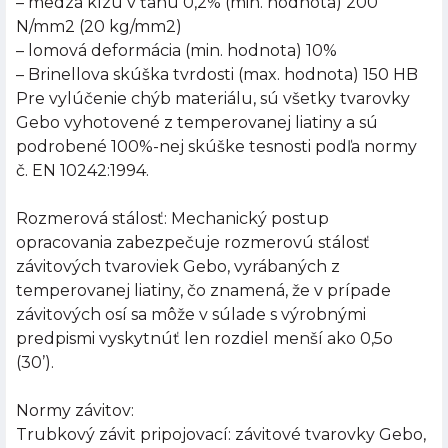
– medza klzu v ťahu 0,2% (min. hodnota) 200
N/mm2 (20 kg/mm2)
– lomová deformácia (min. hodnota) 10%
– Brinellova skúška tvrdosti (max. hodnota) 150 HB
Pre vylúčenie chýb materiálu, sú všetky tvarovky
Gebo vyhotovené z temperovanej liatiny a sú
podrobené 100%-nej skúške tesnosti podľa normy
č. EN 10242:1994.
Rozmerová stálosť: Mechanický postup
opracovania zabezpečuje rozmerovú stálosť
závitových tvaroviek Gebo, vyrábaných z
temperovanej liatiny, čo znamená, že v prípade
závitových osí sa môže v súlade s výrobnými
predpismi vyskytnúť len rozdiel menší ako 0,5o
(30’).
Normy závitov:
Trubkový závit pripojovací: závitové tvarovky Gebo,