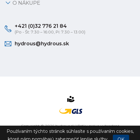
O NÁKUPE
+421 (0)32 776 21 84
(Po - Št: 7:30 – 16:00, Pi: 7:30 – 13:00)
hydrous@hydrous.sk
Copyright © 2026 hydrous.sk Všetky práva vyhradené
Používaním týchto stránok súhlasíte s používaním cookies,
eshop na mieru
vytvorilo
vibration.sk
ktoré nám pomáhajú zabezpečiť lepšie služby.
OK