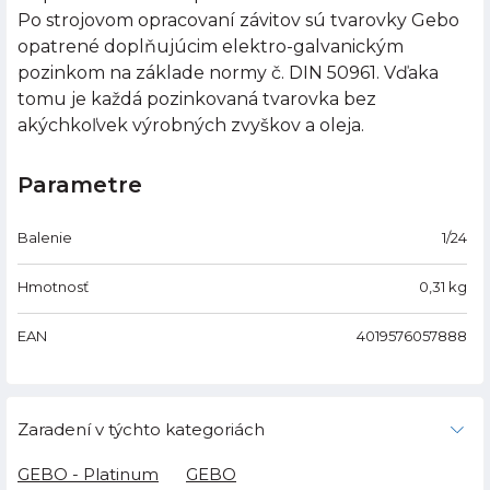
Po strojovom opracovaní závitov sú tvarovky Gebo
opatrené doplňujúcim elektro-galvanickým
pozinkom na základe normy č. DIN 50961. Vďaka
tomu je každá pozinkovaná tvarovka bez
akýchkoľvek výrobných zvyškov a oleja.
Parametre
Balenie
1/24
Hmotnosť
0,31
kg
EAN
4019576057888
Zaradení v týchto kategoriách
GEBO - Platinum
GEBO