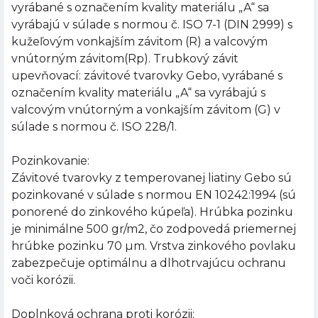
vyrábané s označením kvality materiálu „A“ sa
vyrábajú v súlade s normou č. ISO 7-1 (DIN 2999) s
kužeľovým vonkajším závitom (R) a valcovým
vnútorným závitom(Rp). Trubkový závit
upevňovací: závitové tvarovky Gebo, vyrábané s
označením kvality materiálu „A“ sa vyrábajú s
valcovým vnútorným a vonkajším závitom (G) v
súlade s normou č. ISO 228/1.
Pozinkovanie:
Závitové tvarovky z temperovanej liatiny Gebo sú
pozinkované v súlade s normou EN 10242:1994 (sú
ponorené do zinkového kúpeľa). Hrúbka pozinku
je minimálne 500 gr/m2, čo zodpovedá priemernej
hrúbke pozinku 70 µm. Vrstva zinkového povlaku
zabezpečuje optimálnu a dlhotrvajúcu ochranu
voči korózii.
Doplnková ochrana proti korózii: