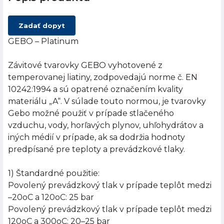
Zadať dopyt
GEBO – Platinum
Závitové tvarovky GEBO vyhotovené z
temperovanej liatiny, zodpovedajú norme č. EN
10242:1994 a sú opatrené označením kvality
materiálu „A“. V súlade touto normou, je tvarovky
Gebo možné použiť v prípade stlačeného
vzduchu, vody, horľavých plynov, uhľohydrátov a
iných médií v prípade, ak sa dodržia hodnoty
predpísané pre teploty a prevádzkové tlaky.
1) Štandardné použitie:
Povolený prevádzkový tlak v prípade teplôt medzi
–20oC a 120oC: 25 bar
Povolený prevádzkový tlak v prípade teplôt medzi
120oC a 300oC: 20–25 bar