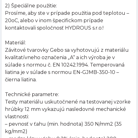
2) Špeciálne použitie:
Prosíme, aby ste v prípade použitia pod teplotou –
20oC, alebo v inom špecifickom prípade
kontaktovali spoločnosť HYDROUS s.r.o.!
Materiál:
Závitové tvarovky Gebo sa vyhotovujú z materiálu
kvalitatívneho označenia „A“ a ich výroba je v
súlade s normou č. EN 10242:1994. Temperovaná
liatina je v súlade s normou EN-GJMB-350-10 –
čierna liatina.
Technické parametre:
Testy materiálu uskutočnené na testovanej vzorke
hrúbky 12 mm vykazujú nasledovné mechanické
vlastnosti:
– pevnosť v ťahu (min. hodnota) 350 N/mm2 (35
kg/mm2)