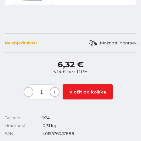
Možnosti dopravy
Na objednávku
6,32 €
5,14 €
bez DPH
Vložiť do košíka
Balenie
1/24
Hmotnosť
0,31
kg
EAN
4019576057888