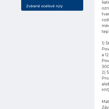
lia
Zvárané oceľové rúry
ozn
tva
vzd
méd
tep
1) 
Pov
a 1
Pov
300
2) 
Pro
ale
HYD
Mat
Záv