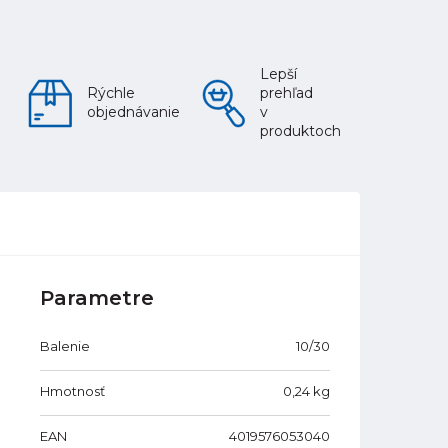
Lepší
Rýchle
prehľad
objednávanie
v
produktoch
Parametre
Balenie
10/30
Hmotnosť
0,24
kg
EAN
4019576053040