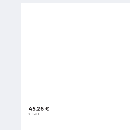
45,26 €
s DPH