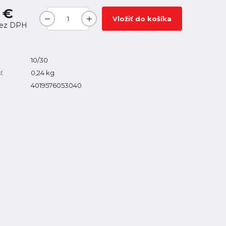
 €
Vložiť do košíka
ez DPH
10/30
ť
0,24
kg
4019576053040