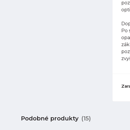
poz
opt
Dop
Po 
opa
zák
poz
zvy
Zar
Podobné produkty
(15)