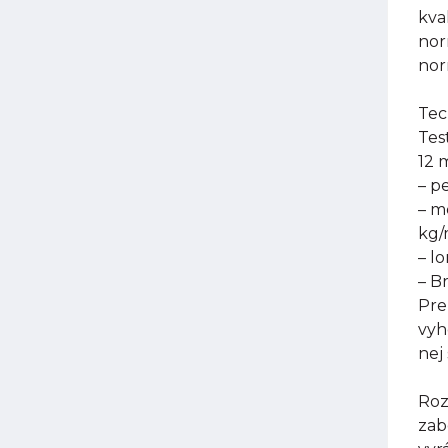
kva
nor
nor
Tec
Tes
12 
– p
– m
kg
– l
– B
Pre
vyh
nej
Roz
zab