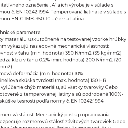
litatívneho označenia „A“ a ich výroba je v súlade s
mou č. EN 10242:1994. Temperovaná liatina je v súlade s
mou EN-GJMB-350-10 – čierna liatina.
hnické parametre:
ty materiálu uskutočnené na testovanej vzorke hrúbky
mm vykazujú nasledovné mechanické vlastnosti:
evnosť v ťahu (min. hodnota) 350 N/mm2 (35 kg/mm2)
edza klzu v ťahu 0,2% (min. hodnota) 200 N/mm2 (20
/mm2)
omová deformácia (min. hodnota) 10%
rinellova skúška tvrdosti (max. hodnota) 150 HB
 vylúčenie chýb materiálu, sú všetky tvarovky Gebo
otovené z temperovanej liatiny a sú podrobené 100%-
 skúške tesnosti podľa normy č. EN 10242:1994.
merová stálosť: Mechanický postup opracovania
ezpečuje rozmerovú stálosť závitových tvaroviek Gebo,