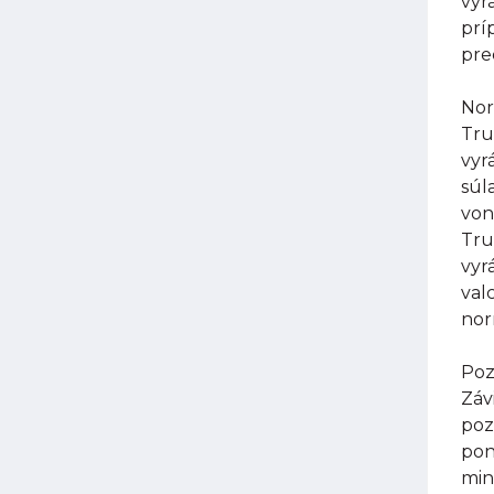
vyr
prí
pre
Nor
Tru
vyr
súl
von
Tru
vyr
val
nor
Poz
Záv
poz
pon
min