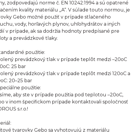
tiny, zodpovedajú norme č. EN 10242:1994 a sú opatrené
ačením kvality materiálu „A“. V súlade touto normou, je
rovky Gebo možné použiť v prípade stlačeného
uchu, vody, horľavých plynov, uhľohydrátov a iných
ií v prípade, ak sa dodržia hodnoty predpísané pre
loty a prevádzkové tlaky.
Štandardné použitie:
olený prevádzkový tlak v prípade teplôt medzi –20oC
20oC: 25 bar
olený prevádzkový tlak v prípade teplôt medzi 120oC a
oC: 20–25 bar
Špeciálne použitie:
síme, aby ste v prípade použitia pod teplotou –20oC,
bo v inom špecifickom prípade kontaktovali spoločnosť
ROUS s.r.o.!
eriál:
itové tvarovky Gebo sa vyhotovujú z materiálu