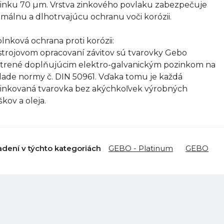
inku 70 µm. Vrstva zinkového povlaku zabezpečuje
imálnu a dlhotrvajúcu ochranu voči korózii.
lnková ochrana proti korózii:
strojovom opracovaní závitov sú tvarovky Gebo
trené doplňujúcim elektro-galvanickým pozinkom na
lade normy č. DIN 50961. Vďaka tomu je každá
inkovaná tvarovka bez akýchkoľvek výrobných
škov a oleja.
adení v týchto kategoriách
GEBO - Platinum
GEBO