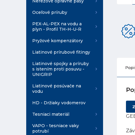
Nerezové opravné pásy
Oceľové príruby
PEX-AL-PEX na vodu a
plyn - Profil TH-H-U-R
Pryžové kompenzátory
Liatinové prírubové fitingy
Liatinové spojky a príruby
Popi
s istením proti posuvu -
UNIGRIP
Liatinové posúvače na
Po
vodu
HD - Držiaky vodomerov
Z
Tesniaci materiál
GEB
VAPO - tesniace vaky
Záv
potrubí