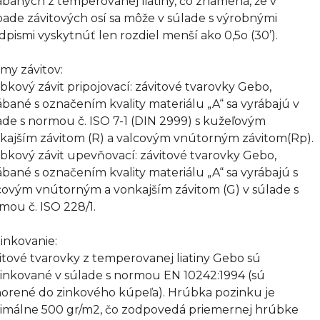
ábaných z temperovanej liatiny, čo znamená, že v
pade závitových osí sa môže v súlade s výrobnými
dpismi vyskytnúť len rozdiel menší ako 0,5o (30’).
my závitov:
bkový závit pripojovací: závitové tvarovky Gebo,
ábané s označením kvality materiálu „A“ sa vyrábajú v
ade s normou č. ISO 7-1 (DIN 2999) s kužeľovým
kajším závitom (R) a valcovým vnútorným závitom(Rp).
bkový závit upevňovací: závitové tvarovky Gebo,
ábané s označením kvality materiálu „A“ sa vyrábajú s
covým vnútorným a vonkajším závitom (G) v súlade s
mou č. ISO 228/1.
inkovanie:
itové tvarovky z temperovanej liatiny Gebo sú
inkované v súlade s normou EN 10242:1994 (sú
orené do zinkového kúpeľa). Hrúbka pozinku je
imálne 500 gr/m2, čo zodpovedá priemernej hrúbke