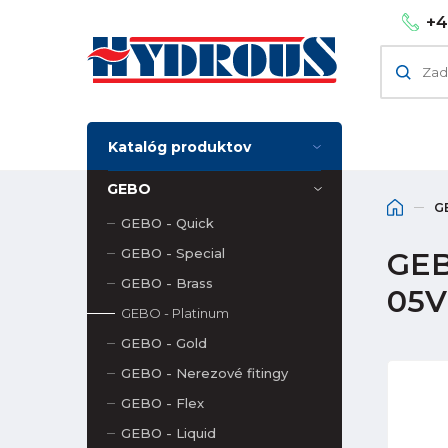
+4
Katalóg produktov
GEBO
G
GEBO - Quick
GEBO - Special
GEBO
GEBO - Brass
05V
GEBO - Platinum
GEBO - Gold
GEBO - Nerezové fitingy
GEBO - Flex
GEBO - Liquid