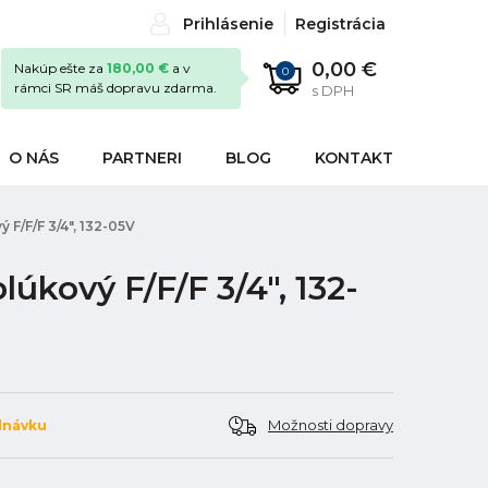
Prihlásenie
Registrácia
0,00 €
Nakúp ešte za
180,00 €
a v
0
rámci SR máš dopravu zdarma.
s DPH
O NÁS
PARTNERI
BLOG
KONTAKT
F/F/F 3/4", 132-05V
úkový F/F/F 3/4", 132-
Možnosti dopravy
dnávku