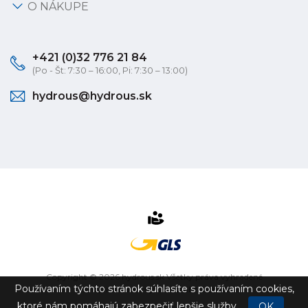
O NÁKUPE
+421 (0)32 776 21 84
(Po - Št: 7:30 – 16:00, Pi: 7:30 – 13:00)
hydrous@hydrous.sk
Copyright © 2026 hydrous.sk Všetky práva vyhradené
Používaním týchto stránok súhlasíte s používaním cookies,
eshop na mieru
vytvorilo
vibration.sk
ktoré nám pomáhajú zabezpečiť lepšie služby.
OK