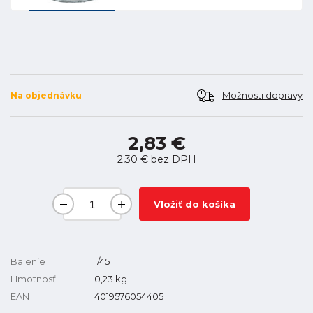
Možnosti dopravy
Na objednávku
2,83 €
2,30 €
bez DPH
Vložiť do košíka
Balenie
1/45
Hmotnosť
0,23
kg
EAN
4019576054405