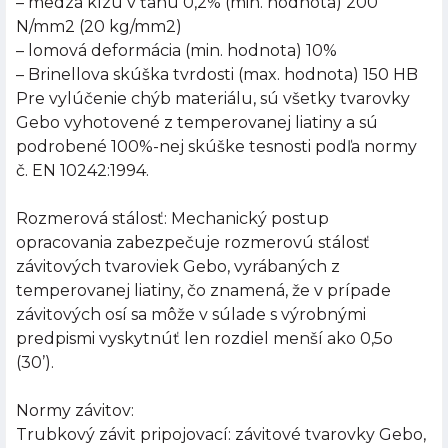
– medza klzu v ťahu 0,2% (min. hodnota) 200
N/mm2 (20 kg/mm2)
– lomová deformácia (min. hodnota) 10%
– Brinellova skúška tvrdosti (max. hodnota) 150 HB
Pre vylúčenie chýb materiálu, sú všetky tvarovky
Gebo vyhotovené z temperovanej liatiny a sú
podrobené 100%-nej skúške tesnosti podľa normy
č. EN 10242:1994.
Rozmerová stálosť: Mechanický postup
opracovania zabezpečuje rozmerovú stálosť
závitových tvaroviek Gebo, vyrábaných z
temperovanej liatiny, čo znamená, že v prípade
závitových osí sa môže v súlade s výrobnými
predpismi vyskytnúť len rozdiel menší ako 0,5o
(30’).
Normy závitov:
Trubkový závit pripojovací: závitové tvarovky Gebo,