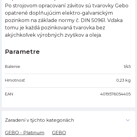
Po strojovom opracovaní závitov sú tvarovky Gebo
opatrené doplňujúcim elektro-galvanickým
pozinkom na základe normy č. DIN 50961. Vďaka
tomu je každá pozinkovaná tvarovka bez
akýchkoľvek výrobných zvyškov a oleja.
Parametre
Balenie
1/45
Hmotnosť
0,23
kg
EAN
4019576054405
Zaradení v týchto kategoriách
GEBO - Platinum
GEBO