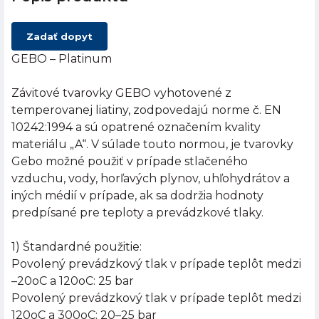
Zadať dopyt
GEBO – Platinum
Závitové tvarovky GEBO vyhotovené z
temperovanej liatiny, zodpovedajú norme č. EN
10242:1994 a sú opatrené označením kvality
materiálu „A“. V súlade touto normou, je tvarovky
Gebo možné použiť v prípade stlačeného
vzduchu, vody, horľavých plynov, uhľohydrátov a
iných médií v prípade, ak sa dodržia hodnoty
predpísané pre teploty a prevádzkové tlaky.
1) Štandardné použitie:
Povolený prevádzkový tlak v prípade teplôt medzi
–20oC a 120oC: 25 bar
Povolený prevádzkový tlak v prípade teplôt medzi
120oC a 300oC: 20–25 bar