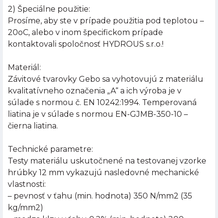
2) Špeciálne použitie:
Prosíme, aby ste v prípade použitia pod teplotou –
20oC, alebo v inom špecifickom prípade
kontaktovali spoločnosť HYDROUS s.r.o.!
Materiál:
Závitové tvarovky Gebo sa vyhotovujú z materiálu
kvalitatívneho označenia „A“ a ich výroba je v
súlade s normou č. EN 10242:1994. Temperovaná
liatina je v súlade s normou EN-GJMB-350-10 –
čierna liatina.
Technické parametre:
Testy materiálu uskutočnené na testovanej vzorke
hrúbky 12 mm vykazujú nasledovné mechanické
vlastnosti:
– pevnosť v ťahu (min. hodnota) 350 N/mm2 (35
kg/mm2)