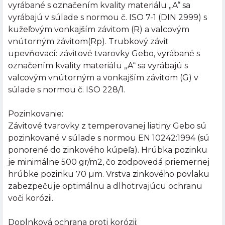
vyrábané s označením kvality materiálu „A“ sa
vyrábajú v súlade s normou č. ISO 7-1 (DIN 2999) s
kužeľovým vonkajším závitom (R) a valcovým
vnútorným závitom(Rp). Trubkový závit
upevňovací: závitové tvarovky Gebo, vyrábané s
označením kvality materiálu „A“ sa vyrábajú s
valcovým vnútorným a vonkajším závitom (G) v
súlade s normou č. ISO 228/1.
Pozinkovanie:
Závitové tvarovky z temperovanej liatiny Gebo sú
pozinkované v súlade s normou EN 10242:1994 (sú
ponorené do zinkového kúpeľa). Hrúbka pozinku
je minimálne 500 gr/m2, čo zodpovedá priemernej
hrúbke pozinku 70 µm. Vrstva zinkového povlaku
zabezpečuje optimálnu a dlhotrvajúcu ochranu
voči korózii.
Doplnková ochrana proti korózii: