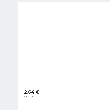
2,64 €
s DPH