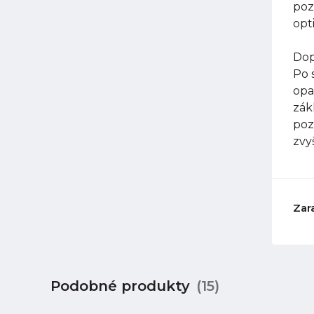
poz
opt
Dop
Po 
opa
zák
poz
zvy
Zar
Podobné produkty
(15)