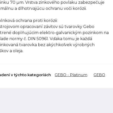
inku 70 µm. Vrstva zinkového povlaku zabezpečuje
imálnu a dlhotrvajúcu ochranu voči korózii.
lnková ochrana proti korózii:
strojovom opracovaní závitov sú tvarovky Gebo
trené doplňujúcim elektro-galvanickým pozinkom na
lade normy č. DIN 50961. Vďaka tomu je každá
inkovaná tvarovka bez akýchkoľvek výrobných
škov a oleja.
adení v týchto kategoriách
GEBO - Platinum
GEBO