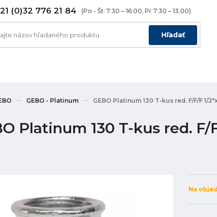
21 (0)32 776 21 84
(Po - Št: 7:30 – 16:00, Pi: 7:30 – 13:00)
Hľadať
EBO
GEBO - Platinum
GEBO Platinum 130 T-kus red. F/F/F 1/2"x1
 Platinum 130 T-kus red. F/F/F
Na obje