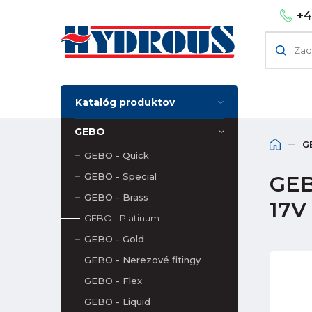
+4
Katalóg produktov
GEBO
G
GEBO - Quick
GEBO - Special
GEBO
GEBO - Brass
17V
GEBO - Platinum
GEBO - Gold
GEBO - Nerezové fitingy
GEBO - Flex
GEBO - Liquid