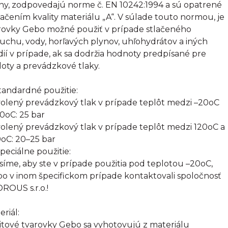
tiny, zodpovedajú norme č. EN 10242:1994 a sú opatrené
ačením kvality materiálu „A“. V súlade touto normou, je
rovky Gebo možné použiť v prípade stlačeného
uchu, vody, horľavých plynov, uhľohydrátov a iných
ií v prípade, ak sa dodržia hodnoty predpísané pre
loty a prevádzkové tlaky.
Štandardné použitie:
olený prevádzkový tlak v prípade teplôt medzi –20oC
20oC: 25 bar
olený prevádzkový tlak v prípade teplôt medzi 120oC a
oC: 20–25 bar
Špeciálne použitie:
síme, aby ste v prípade použitia pod teplotou –20oC,
bo v inom špecifickom prípade kontaktovali spoločnosť
ROUS s.r.o.!
eriál:
itové tvarovky Gebo sa vyhotovujú z materiálu