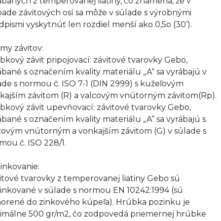
ábaných z temperovanej liatiny, čo znamená, že v
pade závitových osí sa môže v súlade s výrobnými
dpismi vyskytnúť len rozdiel menší ako 0,5o (30’).
my závitov:
bkový závit pripojovací: závitové tvarovky Gebo,
ábané s označením kvality materiálu „A“ sa vyrábajú v
ade s normou č. ISO 7-1 (DIN 2999) s kužeľovým
kajším závitom (R) a valcovým vnútorným závitom(Rp).
bkový závit upevňovací: závitové tvarovky Gebo,
ábané s označením kvality materiálu „A“ sa vyrábajú s
covým vnútorným a vonkajším závitom (G) v súlade s
mou č. ISO 228/1.
inkovanie:
itové tvarovky z temperovanej liatiny Gebo sú
inkované v súlade s normou EN 10242:1994 (sú
orené do zinkového kúpeľa). Hrúbka pozinku je
imálne 500 gr/m2, čo zodpovedá priemernej hrúbke