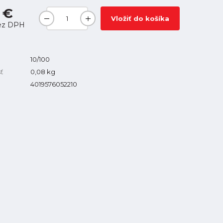
 €
Vložiť do košíka
ez DPH
10/100
ť
0,08
kg
4019576052210