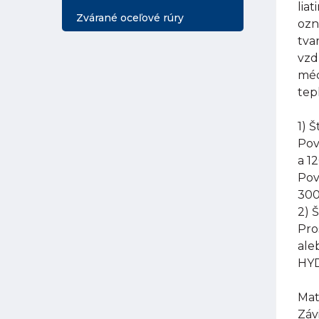
lia
Zvárané oceľové rúry
ozn
tva
vzd
méd
tep
1) 
Pov
a 1
Pov
300
2) 
Pro
ale
HYD
Mat
Záv