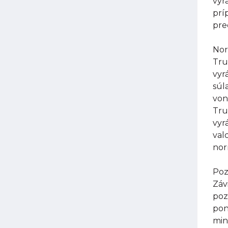
vyr
prí
pre
Nor
Tru
vyr
súl
von
Tru
vyr
val
nor
Poz
Záv
poz
pon
min