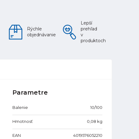
Lepší
Rýchle
prehľad
objednávanie
v
produktoch
Parametre
Balenie
10/100
Hmotnosť
0,08
kg
EAN
4019576052210