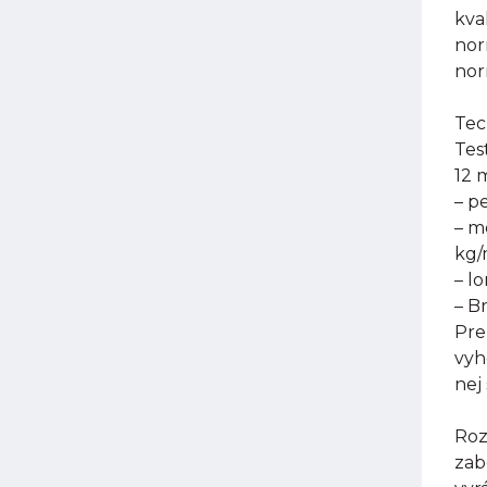
kva
nor
nor
Tec
Tes
12 
– p
– m
kg
– l
– B
Pre
vyh
nej
Roz
zab