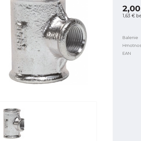
2,00
1,63 €
b
Balenie
Hmotnos
EAN