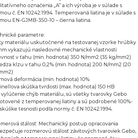
litatívneho označenia „A“ a ich výroba je v súlade s
mou č. EN 10242:1994. Temperovaná liatina je v súlade s
mou EN-GJMB-350-10 – čierna liatina.
hnické parametre:
ty materiálu uskutočnené na testovanej vzorke hrúbky
mm vykazujú nasledovné mechanické vlastnosti:
evnosť v ťahu (min. hodnota) 350 N/mm2 (35 kg/mm2)
edza klzu v ťahu 0,2% (min. hodnota) 200 N/mm2 (20
/mm2)
omová deformácia (min. hodnota) 10%
rinellova skúška tvrdosti (max. hodnota) 150 HB
 vylúčenie chýb materiálu, sú všetky tvarovky Gebo
otovené z temperovanej liatiny a sú podrobené 100%-
 skúške tesnosti podľa normy č. EN 10242:1994.
merová stálosť: Mechanický postup opracovania
ezpečuje rozmerovú stálosť závitových tvaroviek Gebo,