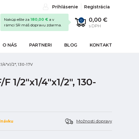
Prihlásenie
Registrácia
0,00 €
Nakúp ešte za
180,00 €
a v
0
rámci SR máš dopravu zdarma.
s DPH
O NÁS
PARTNERI
BLOG
KONTAKT
/4"x1/2", 130-17V
 1/2"x1/4"x1/2", 130-
Možnosti dopravy
dnávku