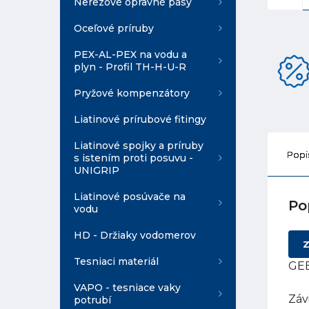
Nerezové opravné pásy
Oceľové príruby
PEX-AL-PEX na vodu a
plyn - Profil TH-H-U-R
Pryžové kompenzátory
Liatinové prírubové fitingy
Liatinové spojky a príruby
Popi
s istením proti posuvu -
UNIGRIP
Liatinové posúvače na
Po
vodu
HD - Držiaky vodomerov
Z
Tesniaci materiál
GEB
VAPO - tesniace vaky
Záv
potrubí