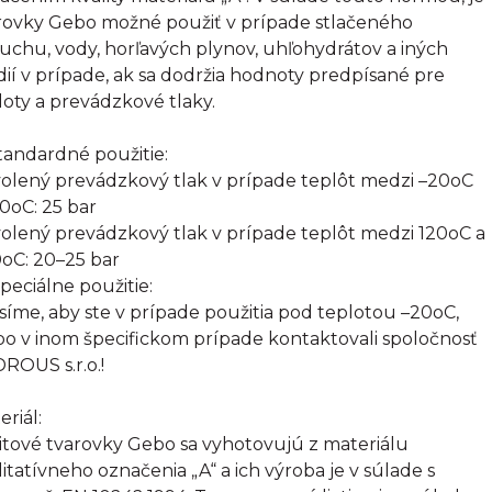
rovky Gebo možné použiť v prípade stlačeného
uchu, vody, horľavých plynov, uhľohydrátov a iných
ií v prípade, ak sa dodržia hodnoty predpísané pre
loty a prevádzkové tlaky.
Štandardné použitie:
olený prevádzkový tlak v prípade teplôt medzi –20oC
20oC: 25 bar
olený prevádzkový tlak v prípade teplôt medzi 120oC a
oC: 20–25 bar
Špeciálne použitie:
síme, aby ste v prípade použitia pod teplotou –20oC,
bo v inom špecifickom prípade kontaktovali spoločnosť
ROUS s.r.o.!
eriál:
itové tvarovky Gebo sa vyhotovujú z materiálu
litatívneho označenia „A“ a ich výroba je v súlade s