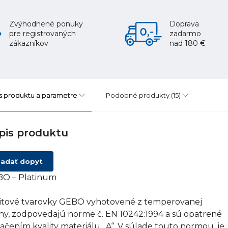
Zvýhodnené ponuky
Doprava
pre registrovaných
zadarmo
zákazníkov
nad 180 €
s produktu a parametre
Podobné produkty
(15)
pis produktu
adať dopyt
O – Platinum
itové tvarovky GEBO vyhotovené z temperovanej
tiny, zodpovedajú norme č. EN 10242:1994 a sú opatrené
ačením kvality materiálu „A“. V súlade touto normou, je