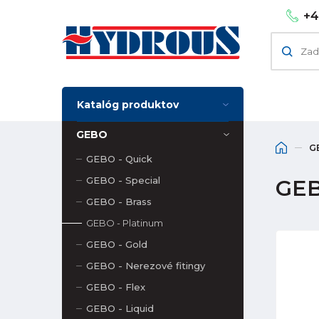
+4
Katalóg produktov
GEBO
G
GEBO - Quick
GEBO - Special
GEB
GEBO - Brass
GEBO - Platinum
GEBO - Gold
GEBO - Nerezové fitingy
GEBO - Flex
GEBO - Liquid