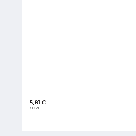
5,81 €
s DPH