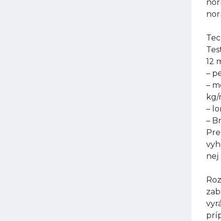
nor
nor
Tec
Tes
12 
– p
– m
kg
– l
– B
Pre
vyh
nej
Roz
zab
vyr
prí