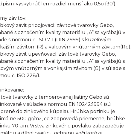
dpismi vyskytnúť len rozdiel menší ako 0,5o (30’).
my závitov:
bkový závit pripojovací: závitové tvarovky Gebo,
ábané s označením kvality materiálu „A“ sa vyrábajú v
ade s normou č. ISO 7-1 (DIN 2999) s kužeľovým
kajším závitom (R) a valcovým vnútorným závitom(Rp).
bkový závit upevňovací: závitové tvarovky Gebo,
ábané s označením kvality materiálu „A“ sa vyrábajú s
covým vnútorným a vonkajším závitom (G) v súlade s
mou č. ISO 228/1.
inkovanie:
itové tvarovky z temperovanej liatiny Gebo sú
inkované v súlade s normou EN 10242:1994 (sú
orené do zinkového kúpeľa). Hrúbka pozinku je
imálne 500 gr/m2, čo zodpovedá priemernej hrúbke
inku 70 µm. Vrstva zinkového povlaku zabezpečuje
imálnu a dlhotrvajúcu ochranu voči korózii.