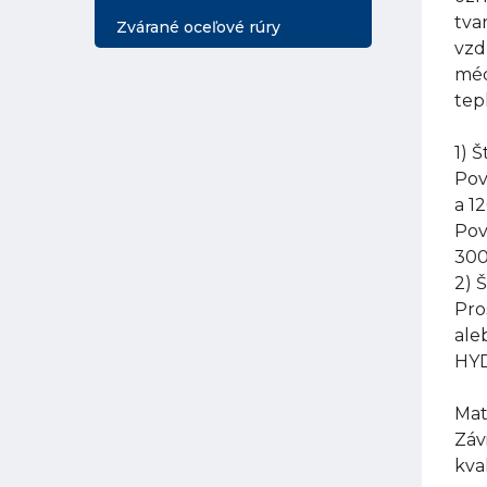
tva
Zvárané oceľové rúry
vzd
méd
tep
1) 
Pov
a 1
Pov
300
2) 
Pro
ale
HYD
Mat
Záv
kva