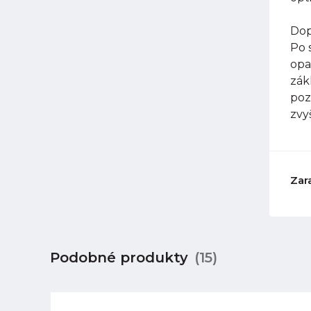
Dop
Po 
opa
zák
poz
zvy
Zar
Podobné produkty
(15)