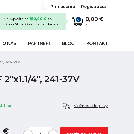
Prihlásenie
Registrácia
0,00 €
Nakúp ešte za
180,00 €
a v
0
rámci SR máš dopravu zdarma.
s DPH
O NÁS
PARTNERI
BLOG
KONTAKT
4", 241-37V
"x1.1/4", 241-37V
Možnosti dopravy
 3 ks
0 €