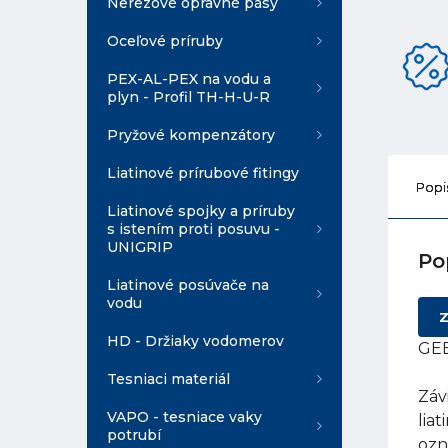
Nerezové opravné pásy
Oceľové príruby
PEX-AL-PEX na vodu a
plyn - Profil TH-H-U-R
Pryžové kompenzátory
Liatinové prírubové fitingy
Popi
Liatinové spojky a príruby
s istením proti posuvu -
UNIGRIP
Po
Liatinové posúvače na
vodu
Z
HD - Držiaky vodomerov
GEB
Tesniaci materiál
Záv
VAPO - tesniace vaky
lia
potrubí
ozn