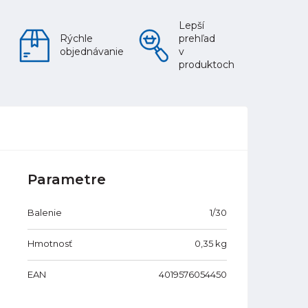
Lepší
Rýchle
prehľad
objednávanie
v
produktoch
Parametre
Balenie
1/30
Hmotnosť
0,35
kg
EAN
4019576054450