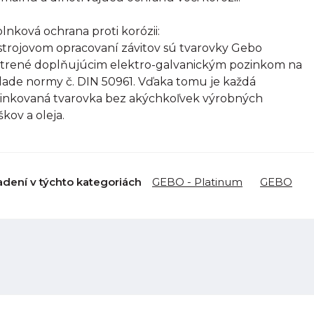
lnková ochrana proti korózii:
strojovom opracovaní závitov sú tvarovky Gebo
trené doplňujúcim elektro-galvanickým pozinkom na
lade normy č. DIN 50961. Vďaka tomu je každá
inkovaná tvarovka bez akýchkoľvek výrobných
škov a oleja.
adení v týchto kategoriách
GEBO - Platinum
GEBO