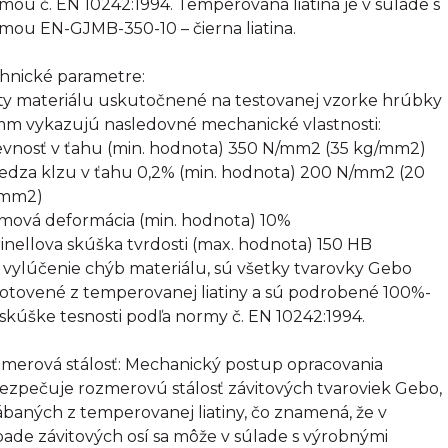
mou č. EN 10242:1994. Temperovaná liatina je v súlade s
mou EN-GJMB-350-10 – čierna liatina.
hnické parametre:
ty materiálu uskutočnené na testovanej vzorke hrúbky
mm vykazujú nasledovné mechanické vlastnosti:
evnosť v ťahu (min. hodnota) 350 N/mm2 (35 kg/mm2)
edza klzu v ťahu 0,2% (min. hodnota) 200 N/mm2 (20
/mm2)
omová deformácia (min. hodnota) 10%
rinellova skúška tvrdosti (max. hodnota) 150 HB
 vylúčenie chýb materiálu, sú všetky tvarovky Gebo
otovené z temperovanej liatiny a sú podrobené 100%-
 skúške tesnosti podľa normy č. EN 10242:1994.
merová stálosť: Mechanický postup opracovania
ezpečuje rozmerovú stálosť závitových tvaroviek Gebo,
ábaných z temperovanej liatiny, čo znamená, že v
pade závitových osí sa môže v súlade s výrobnými