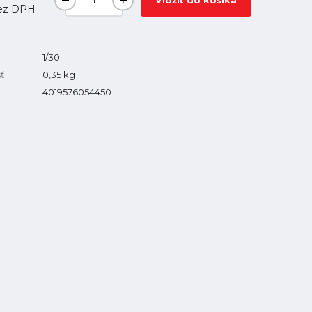
Vložiť do košíka
ez DPH
1/30
ť
0,35
kg
4019576054450