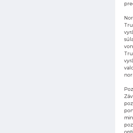
pre
Nor
Tru
vyr
súl
von
Tru
vyr
val
nor
Poz
Záv
poz
pon
min
poz
opt