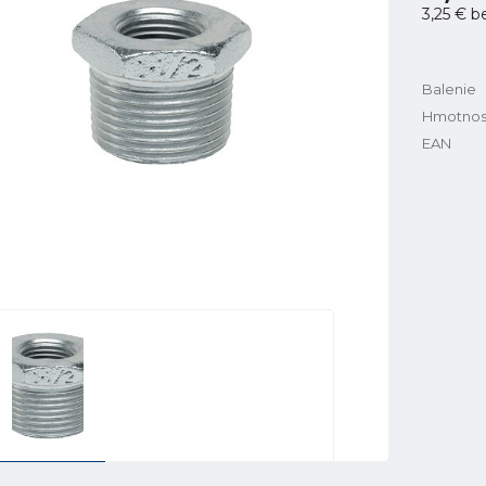
3,25 €
b
Balenie
Hmotnos
EAN