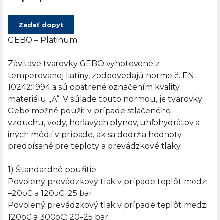
Zadať dopyt
GEBO – Platinum
Závitové tvarovky GEBO vyhotovené z
temperovanej liatiny, zodpovedajú norme č. EN
10242:1994 a sú opatrené označením kvality
materiálu „A“. V súlade touto normou, je tvarovky
Gebo možné použiť v prípade stlačeného
vzduchu, vody, horľavých plynov, uhľohydrátov a
iných médií v prípade, ak sa dodržia hodnoty
predpísané pre teploty a prevádzkové tlaky.
1) Štandardné použitie:
Povolený prevádzkový tlak v prípade teplôt medzi
–20oC a 120oC: 25 bar
Povolený prevádzkový tlak v prípade teplôt medzi
120oC a 300oC: 20–25 bar