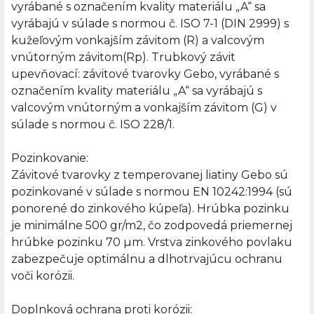
vyrábané s označením kvality materiálu „A“ sa
vyrábajú v súlade s normou č. ISO 7-1 (DIN 2999) s
kužeľovým vonkajším závitom (R) a valcovým
vnútorným závitom(Rp). Trubkový závit
upevňovací: závitové tvarovky Gebo, vyrábané s
označením kvality materiálu „A“ sa vyrábajú s
valcovým vnútorným a vonkajším závitom (G) v
súlade s normou č. ISO 228/1.
Pozinkovanie:
Závitové tvarovky z temperovanej liatiny Gebo sú
pozinkované v súlade s normou EN 10242:1994 (sú
ponorené do zinkového kúpeľa). Hrúbka pozinku
je minimálne 500 gr/m2, čo zodpovedá priemernej
hrúbke pozinku 70 µm. Vrstva zinkového povlaku
zabezpečuje optimálnu a dlhotrvajúcu ochranu
voči korózii.
Doplnková ochrana proti korózii: