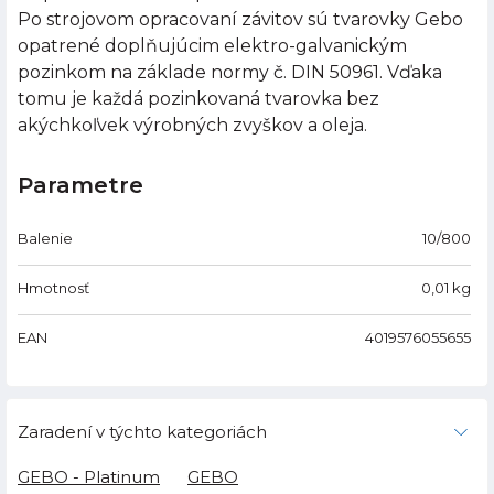
Po strojovom opracovaní závitov sú tvarovky Gebo
opatrené doplňujúcim elektro-galvanickým
pozinkom na základe normy č. DIN 50961. Vďaka
tomu je každá pozinkovaná tvarovka bez
akýchkoľvek výrobných zvyškov a oleja.
Parametre
Balenie
10/800
Hmotnosť
0,01
kg
EAN
4019576055655
Zaradení v týchto kategoriách
GEBO - Platinum
GEBO