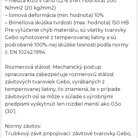
– medza klzu v ťahu 0,2% (min. hodnota) 200
N/mm2 (20 kg/mm2)
– lomová deformácia (min. hodnota) 10%
– Brinellova skúška tvrdosti (max. hodnota) 150 HB
Pre vylúčenie chýb materiálu, sú všetky tvarovky
Gebo vyhotovené z temperovanej liatiny a sú
podrobené 100%-nej skúške tesnosti podľa normy
č. EN 10242:1994.
Rozmerová stálosť: Mechanický postup
opracovania zabezpečuje rozmerovú stálosť
závitových tvaroviek Gebo, vyrábaných z
temperovanej liatiny, čo znamená, že v prípade
závitových osí sa môže v súlade s výrobnými
predpismi vyskytnúť len rozdiel menší ako 0,5o
(30’).
Normy závitov:
Trubkový závit pripojovací: závitové tvarovky Gebo,