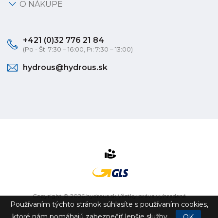
O NÁKUPE
+421 (0)32 776 21 84
(Po - Št: 7:30 – 16:00, Pi: 7:30 – 13:00)
hydrous@hydrous.sk
Copyright © 2026 hydrous.sk Všetky práva vyhradené
Používaním týchto stránok súhlasíte s používaním cookies,
eshop na mieru
vytvorilo
vibration.sk
ktoré nám pomáhajú zabezpečiť lepšie služby.
OK