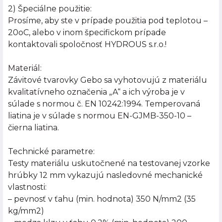
2) Špeciálne použitie:
Prosíme, aby ste v prípade použitia pod teplotou –
20oC, alebo v inom špecifickom prípade
kontaktovali spoločnosť HYDROUS s.r.o.!
Materiál:
Závitové tvarovky Gebo sa vyhotovujú z materiálu
kvalitatívneho označenia „A“ a ich výroba je v
súlade s normou č. EN 10242:1994. Temperovaná
liatina je v súlade s normou EN-GJMB-350-10 –
čierna liatina.
Technické parametre:
Testy materiálu uskutočnené na testovanej vzorke
hrúbky 12 mm vykazujú nasledovné mechanické
vlastnosti:
– pevnosť v ťahu (min. hodnota) 350 N/mm2 (35
kg/mm2)