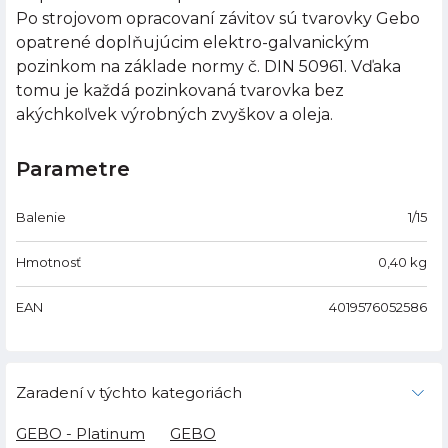
Po strojovom opracovaní závitov sú tvarovky Gebo
opatrené doplňujúcim elektro-galvanickým
pozinkom na základe normy č. DIN 50961. Vďaka
tomu je každá pozinkovaná tvarovka bez
akýchkoľvek výrobných zvyškov a oleja.
Parametre
Balenie
1/15
Hmotnosť
0,40
kg
EAN
4019576052586
Zaradení v týchto kategoriách
GEBO - Platinum
GEBO