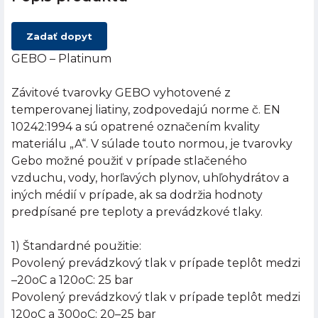
Zadať dopyt
GEBO – Platinum
Závitové tvarovky GEBO vyhotovené z
temperovanej liatiny, zodpovedajú norme č. EN
10242:1994 a sú opatrené označením kvality
materiálu „A“. V súlade touto normou, je tvarovky
Gebo možné použiť v prípade stlačeného
vzduchu, vody, horľavých plynov, uhľohydrátov a
iných médií v prípade, ak sa dodržia hodnoty
predpísané pre teploty a prevádzkové tlaky.
1) Štandardné použitie:
Povolený prevádzkový tlak v prípade teplôt medzi
–20oC a 120oC: 25 bar
Povolený prevádzkový tlak v prípade teplôt medzi
120oC a 300oC: 20–25 bar