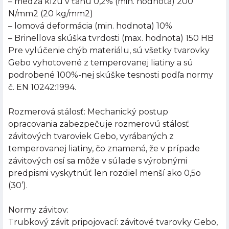
– medza klzu v ťahu 0,2% (min. hodnota) 200
N/mm2 (20 kg/mm2)
– lomová deformácia (min. hodnota) 10%
– Brinellova skúška tvrdosti (max. hodnota) 150 HB
Pre vylúčenie chýb materiálu, sú všetky tvarovky
Gebo vyhotovené z temperovanej liatiny a sú
podrobené 100%-nej skúške tesnosti podľa normy
č. EN 10242:1994.
Rozmerová stálosť: Mechanický postup
opracovania zabezpečuje rozmerovú stálosť
závitových tvaroviek Gebo, vyrábaných z
temperovanej liatiny, čo znamená, že v prípade
závitových osí sa môže v súlade s výrobnými
predpismi vyskytnúť len rozdiel menší ako 0,5o
(30’).
Normy závitov:
Trubkový závit pripojovací: závitové tvarovky Gebo,