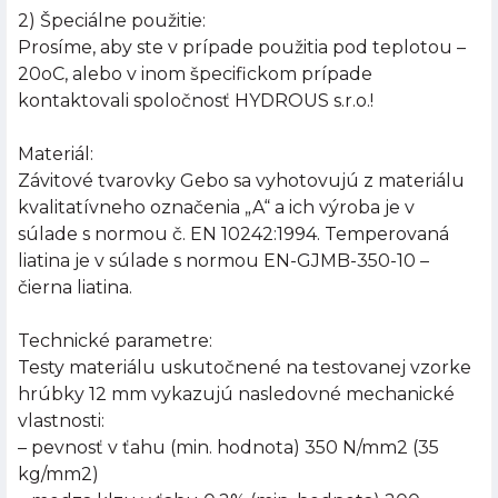
2) Špeciálne použitie:
Prosíme, aby ste v prípade použitia pod teplotou –
20oC, alebo v inom špecifickom prípade
kontaktovali spoločnosť HYDROUS s.r.o.!
Materiál:
Závitové tvarovky Gebo sa vyhotovujú z materiálu
kvalitatívneho označenia „A“ a ich výroba je v
súlade s normou č. EN 10242:1994. Temperovaná
liatina je v súlade s normou EN-GJMB-350-10 –
čierna liatina.
Technické parametre:
Testy materiálu uskutočnené na testovanej vzorke
hrúbky 12 mm vykazujú nasledovné mechanické
vlastnosti:
– pevnosť v ťahu (min. hodnota) 350 N/mm2 (35
kg/mm2)