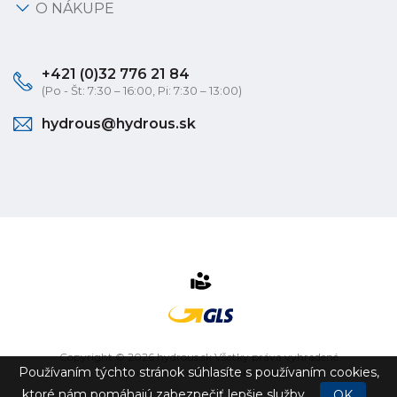
O NÁKUPE
+421 (0)32 776 21 84
(Po - Št: 7:30 – 16:00, Pi: 7:30 – 13:00)
hydrous@hydrous.sk
Copyright © 2026 hydrous.sk Všetky práva vyhradené
Používaním týchto stránok súhlasíte s používaním cookies,
eshop na mieru
vytvorilo
vibration.sk
ktoré nám pomáhajú zabezpečiť lepšie služby.
OK