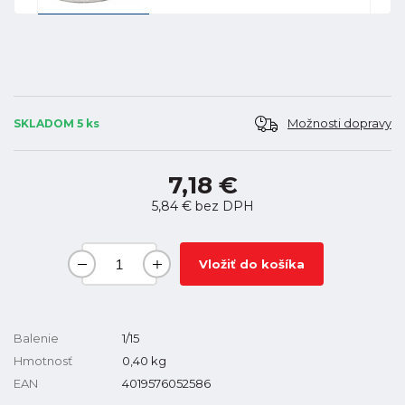
Možnosti dopravy
SKLADOM 5 ks
7,18 €
5,84 €
bez DPH
Vložiť do košíka
Balenie
1/15
Hmotnosť
0,40
kg
EAN
4019576052586