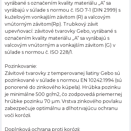
vyrábané s označením kvality materiálu „A“ sa
vyrábajú v súlade s normou č. ISO 7-1 (DIN 2999) s
kužeľovým vonkajším závitom (R) a valcovým
vnútorným závitom(Rp). Trubkový závit
upevňovací: závitové tvarovky Gebo, vyrábané s
označením kvality materiálu „A“ sa vyrábajú s
valcovým vnútorným a vonkajším závitom (G) v
súlade s normou č. ISO 228/1.
Pozinkovanie:
Závitové tvarovky z temperovanej liatiny Gebo sú
pozinkované v súlade s normou EN 10242:1994 (sú
ponorené do zinkového kúpeľa). Hrúbka pozinku
je minimálne 500 gr/m2, čo zodpovedá priemernej
hrúbke pozinku 70 µm. Vrstva zinkového povlaku
zabezpečuje optimálnu a dlhotrvajúcu ochranu
voči korózii.
Doplnková ochrana proti korózii: