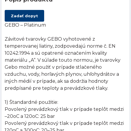
Zadať dopyt
GEBO – Platinum
Závitové tvarovky GEBO vyhotovené z
temperovanej liatiny, zodpovedajú norme č. EN
10242:1994 a sú opatrené označením kvality
materiálu „A“. V súlade touto normou, je tvarovky
Gebo možné použiť v prípade stlačeného
vzduchu, vody, horľavých plynov, uhľohydrátov a
iných médií v prípade, ak sa dodržia hodnoty
predpísané pre teploty a prevádzkové tlaky.
1) Štandardné použitie:
Povolený prevádzkový tlak v prípade teplôt medzi
–20oC a 120oC: 25 bar
Povolený prevádzkový tlak v prípade teplôt medzi
120oC a 300oC: 20–25 bar