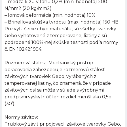
– medza klzu v ťahu 0,2% (min. hodnota) 200
N/mm2 (20 kg/mm2)
– lomová deformácia (min. hodnota) 10%
– Brinellova skúška tvrdosti (max. hodnota) 150 HB
Pre vylúčenie chýb materiálu, sú všetky tvarovky
Gebo vyhotovené z temperovanej liatiny a sú
podrobené 100%-nej skúške tesnosti podľa normy
č. EN 10242:1994.
Rozmerová stálosť: Mechanický postup
opracovania zabezpečuje rozmerovú stálosť
závitových tvaroviek Gebo, vyrábaných z
temperovanej liatiny, čo znamená, že v prípade
závitových osí sa môže v súlade s výrobnými
predpismi vyskytnúť len rozdiel menší ako 0,5o
(30’).
Normy závitov:
Trubkový závit pripojovací: závitové tvarovky Gebo,