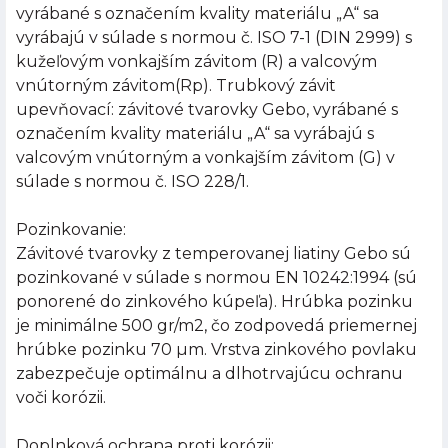
vyrábané s označením kvality materiálu „A“ sa
vyrábajú v súlade s normou č. ISO 7-1 (DIN 2999) s
kužeľovým vonkajším závitom (R) a valcovým
vnútorným závitom(Rp). Trubkový závit
upevňovací: závitové tvarovky Gebo, vyrábané s
označením kvality materiálu „A“ sa vyrábajú s
valcovým vnútorným a vonkajším závitom (G) v
súlade s normou č. ISO 228/1.
Pozinkovanie:
Závitové tvarovky z temperovanej liatiny Gebo sú
pozinkované v súlade s normou EN 10242:1994 (sú
ponorené do zinkového kúpeľa). Hrúbka pozinku
je minimálne 500 gr/m2, čo zodpovedá priemernej
hrúbke pozinku 70 µm. Vrstva zinkového povlaku
zabezpečuje optimálnu a dlhotrvajúcu ochranu
voči korózii.
Doplnková ochrana proti korózii: