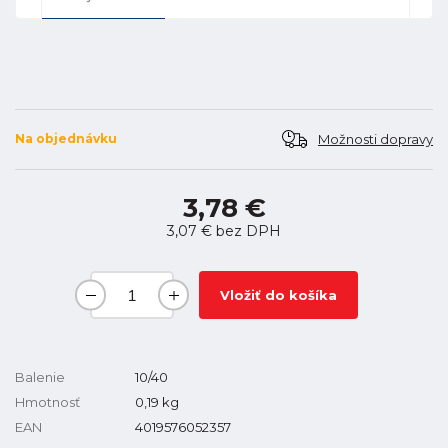
Možnosti dopravy
Na objednávku
3,78 €
3,07 €
bez DPH
Vložiť do košíka
Balenie
10/40
Hmotnosť
0,19
kg
EAN
4019576052357