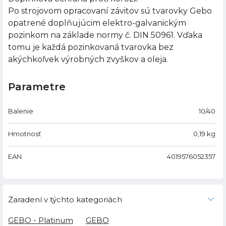
Po strojovom opracovaní závitov sú tvarovky Gebo
opatrené doplňujúcim elektro-galvanickým
pozinkom na základe normy č. DIN 50961. Vďaka
tomu je každá pozinkovaná tvarovka bez
akýchkoľvek výrobných zvyškov a oleja.
Parametre
Balenie
10/40
Hmotnosť
0,19
kg
EAN
4019576052357
Zaradení v týchto kategoriách
GEBO - Platinum
GEBO