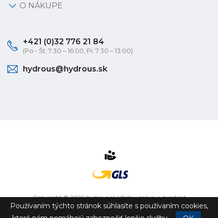
O NÁKUPE
+421 (0)32 776 21 84
(Po - Št: 7:30 – 16:00, Pi: 7:30 – 13:00)
hydrous@hydrous.sk
Copyright © 2026 hydrous.sk Všetky práva vyhradené
Používaním týchto stránok súhlasíte s používaním cookies,
eshop na mieru
vytvorilo
vibration.sk
ktoré nám pomáhajú zabezpečiť lepšie služby.