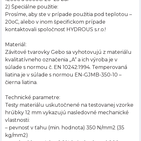
2) Špeciálne použitie:
Prosíme, aby ste v prípade použitia pod teplotou –
20oC, alebo v inom špecifickom prípade
kontaktovali spoločnosť HYDROUS s.r.o.!
Materiál:
Závitové tvarovky Gebo sa vyhotovujú z materiálu
kvalitatívneho označenia „A“ a ich výroba je v
súlade s normou č. EN 10242:1994. Temperovaná
liatina je v súlade s normou EN-GJMB-350-10 –
čierna liatina.
Technické parametre:
Testy materiálu uskutočnené na testovanej vzorke
hrúbky 12 mm vykazujú nasledovné mechanické
vlastnosti:
– pevnosť v ťahu (min. hodnota) 350 N/mm2 (35
kg/mm2)