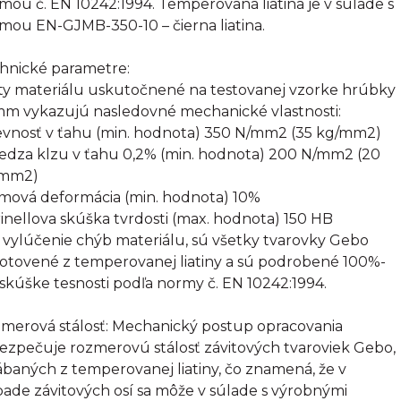
mou č. EN 10242:1994. Temperovaná liatina je v súlade s
mou EN-GJMB-350-10 – čierna liatina.
hnické parametre:
ty materiálu uskutočnené na testovanej vzorke hrúbky
mm vykazujú nasledovné mechanické vlastnosti:
evnosť v ťahu (min. hodnota) 350 N/mm2 (35 kg/mm2)
edza klzu v ťahu 0,2% (min. hodnota) 200 N/mm2 (20
/mm2)
omová deformácia (min. hodnota) 10%
rinellova skúška tvrdosti (max. hodnota) 150 HB
 vylúčenie chýb materiálu, sú všetky tvarovky Gebo
otovené z temperovanej liatiny a sú podrobené 100%-
 skúške tesnosti podľa normy č. EN 10242:1994.
merová stálosť: Mechanický postup opracovania
ezpečuje rozmerovú stálosť závitových tvaroviek Gebo,
ábaných z temperovanej liatiny, čo znamená, že v
pade závitových osí sa môže v súlade s výrobnými