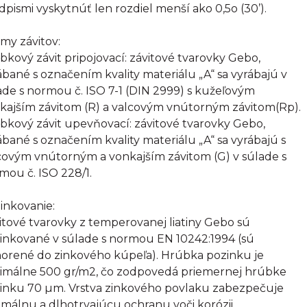
dpismi vyskytnúť len rozdiel menší ako 0,5o (30’).
my závitov:
bkový závit pripojovací: závitové tvarovky Gebo,
ábané s označením kvality materiálu „A“ sa vyrábajú v
ade s normou č. ISO 7-1 (DIN 2999) s kužeľovým
kajším závitom (R) a valcovým vnútorným závitom(Rp).
bkový závit upevňovací: závitové tvarovky Gebo,
ábané s označením kvality materiálu „A“ sa vyrábajú s
covým vnútorným a vonkajším závitom (G) v súlade s
mou č. ISO 228/1.
inkovanie:
itové tvarovky z temperovanej liatiny Gebo sú
inkované v súlade s normou EN 10242:1994 (sú
orené do zinkového kúpeľa). Hrúbka pozinku je
imálne 500 gr/m2, čo zodpovedá priemernej hrúbke
inku 70 µm. Vrstva zinkového povlaku zabezpečuje
imálnu a dlhotrvajúcu ochranu voči korózii.