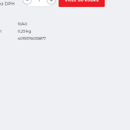
Vložiť do košíka
ez DPH
10/40
ť
0,25
kg
4019576055877