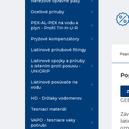
Nerezové opravné pásy
Oceľové príruby
PEX-AL-PEX na vodu a
plyn - Profil TH-H-U-R
Pryžové kompenzátory
Liatinové prírubové fitingy
Popi
Liatinové spojky a príruby
s istením proti posuvu -
UNIGRIP
Po
Liatinové posúvače na
vodu
Z
HD - Držiaky vodomerov
GEB
Tesniaci materiál
Záv
VAPO - tesniace vaky
lia
potrubí
ozn