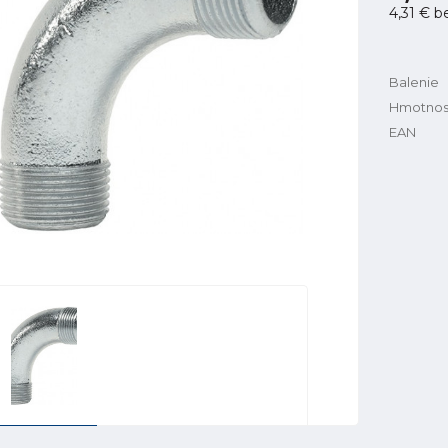
4,31 €
b
Balenie
Hmotnos
EAN