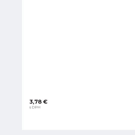
3,78 €
s DPH