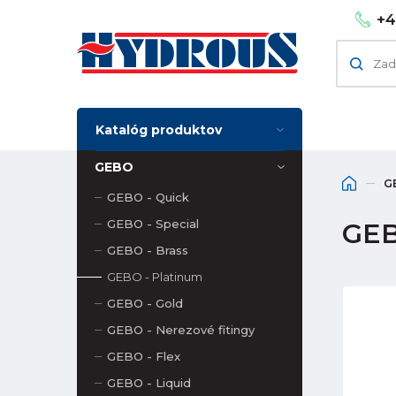
+4
Katalóg produktov
GEBO
G
GEBO - Quick
GEBO - Special
GEB
GEBO - Brass
GEBO - Platinum
GEBO - Gold
GEBO - Nerezové fitingy
GEBO - Flex
GEBO - Liquid