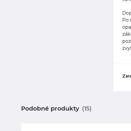
Dop
Po 
opa
zák
poz
zvy
Zar
Podobné produkty
(15)