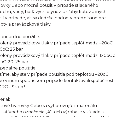
rovky Gebo možné použiť v prípade stlačeného
uchu, vody, horľavých plynov, uhľohydrátov a iných
ií v prípade, ak sa dodržia hodnoty predpísané pre
loty a prevádzkové tlaky.
Štandardné použitie:
olený prevádzkový tlak v prípade teplôt medzi –20oC
20oC: 25 bar
olený prevádzkový tlak v prípade teplôt medzi 120oC a
oC: 20–25 bar
Špeciálne použitie:
síme, aby ste v prípade použitia pod teplotou –20oC,
bo v inom špecifickom prípade kontaktovali spoločnosť
ROUS s.r.o.!
eriál:
itové tvarovky Gebo sa vyhotovujú z materiálu
litatívneho označenia „A“ a ich výroba je v súlade s