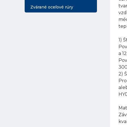
tva
Zvárané oceľové rúry
vzd
méd
tep
1) 
Pov
a 1
Pov
300
2) 
Pro
ale
HYD
Mat
Záv
kva