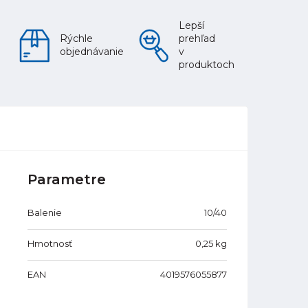
Lepší
Rýchle
prehľad
objednávanie
v
produktoch
Parametre
Balenie
10/40
Hmotnosť
0,25
kg
EAN
4019576055877