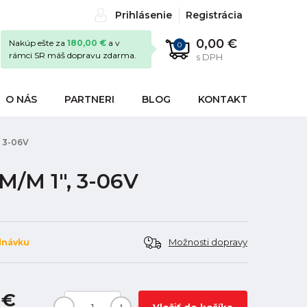
Prihlásenie
Registrácia
0,00 €
Nakúp ešte za
180,00 €
a v
0
rámci SR máš dopravu zdarma.
s DPH
O NÁS
PARTNERI
BLOG
KONTAKT
, 3-06V
M/M 1", 3-06V
Možnosti dopravy
dnávku
 €