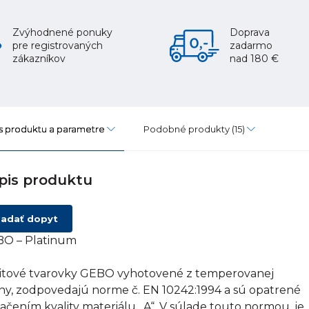
Zvýhodnené ponuky
Doprava
pre registrovaných
zadarmo
zákazníkov
nad 180 €
s produktu a parametre
Podobné produkty
(15)
pis produktu
adať dopyt
O – Platinum
itové tvarovky GEBO vyhotovené z temperovanej
tiny, zodpovedajú norme č. EN 10242:1994 a sú opatrené
ačením kvality materiálu „A“. V súlade touto normou, je