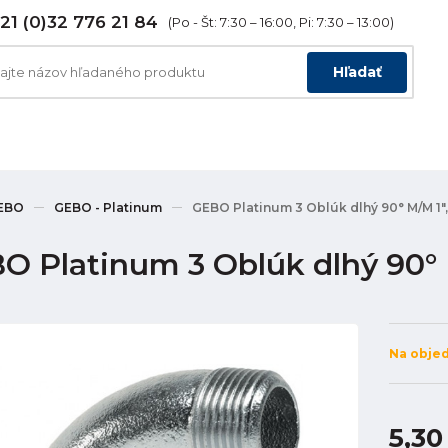
21 (0)32 776 21 84
(Po - Št: 7:30 – 16:00, Pi: 7:30 – 13:00)
Hľadať
EBO
GEBO - Platinum
GEBO Platinum 3 Oblúk dlhý 90° M/M 1"
O Platinum 3 Oblúk dlhý 90° 
Na obje
5,30