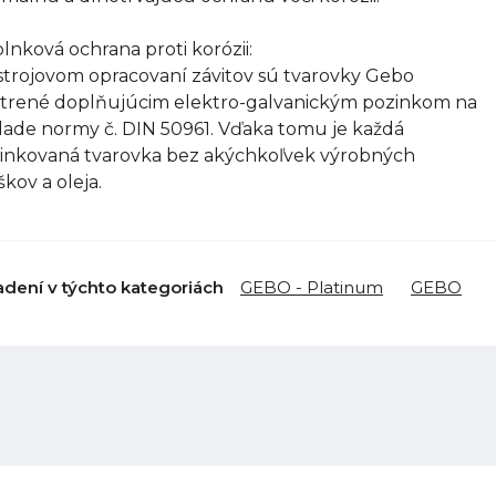
lnková ochrana proti korózii:
strojovom opracovaní závitov sú tvarovky Gebo
trené doplňujúcim elektro-galvanickým pozinkom na
lade normy č. DIN 50961. Vďaka tomu je každá
inkovaná tvarovka bez akýchkoľvek výrobných
škov a oleja.
adení v týchto kategoriách
GEBO - Platinum
GEBO