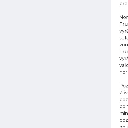
pre
Nor
Tru
vyr
súl
von
Tru
vyr
val
nor
Poz
Záv
poz
pon
min
poz
opt