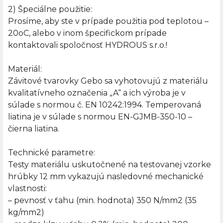
2) Špeciálne použitie:
Prosíme, aby ste v prípade použitia pod teplotou –
20oC, alebo v inom špecifickom prípade
kontaktovali spoločnosť HYDROUS s.r.o.!
Materiál:
Závitové tvarovky Gebo sa vyhotovujú z materiálu
kvalitatívneho označenia „A“ a ich výroba je v
súlade s normou č. EN 10242:1994. Temperovaná
liatina je v súlade s normou EN-GJMB-350-10 –
čierna liatina.
Technické parametre:
Testy materiálu uskutočnené na testovanej vzorke
hrúbky 12 mm vykazujú nasledovné mechanické
vlastnosti:
– pevnosť v ťahu (min. hodnota) 350 N/mm2 (35
kg/mm2)