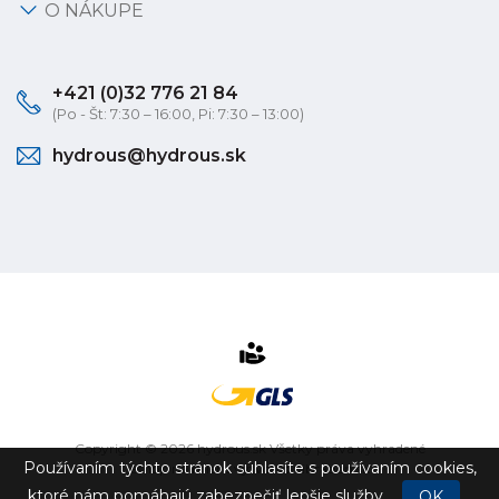
O NÁKUPE
+421 (0)32 776 21 84
(Po - Št: 7:30 – 16:00, Pi: 7:30 – 13:00)
hydrous@hydrous.sk
Copyright © 2026 hydrous.sk Všetky práva vyhradené
Používaním týchto stránok súhlasíte s používaním cookies,
eshop na mieru
vytvorilo
vibration.sk
ktoré nám pomáhajú zabezpečiť lepšie služby.
OK