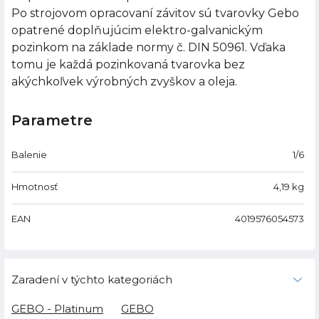
Po strojovom opracovaní závitov sú tvarovky Gebo
opatrené doplňujúcim elektro-galvanickým
pozinkom na základe normy č. DIN 50961. Vďaka
tomu je každá pozinkovaná tvarovka bez
akýchkoľvek výrobných zvyškov a oleja.
Parametre
Balenie
1/6
Hmotnosť
4,19
kg
EAN
4019576054573
Zaradení v týchto kategoriách
GEBO - Platinum
GEBO