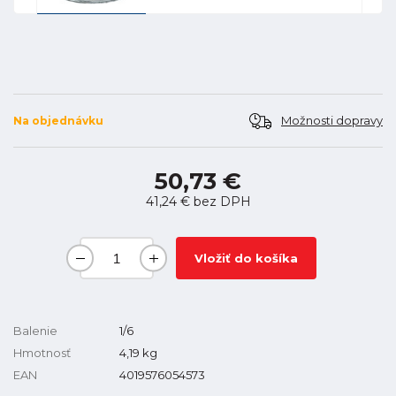
Možnosti dopravy
Na objednávku
50,73 €
41,24 €
bez DPH
Vložiť do košíka
Balenie
1/6
Hmotnosť
4,19
kg
EAN
4019576054573