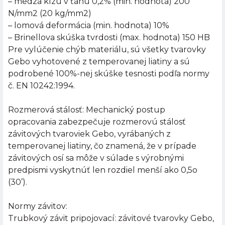
– medza klzu v ťahu 0,2% (min. hodnota) 200
N/mm2 (20 kg/mm2)
– lomová deformácia (min. hodnota) 10%
– Brinellova skúška tvrdosti (max. hodnota) 150 HB
Pre vylúčenie chýb materiálu, sú všetky tvarovky
Gebo vyhotovené z temperovanej liatiny a sú
podrobené 100%-nej skúške tesnosti podľa normy
č. EN 10242:1994.
Rozmerová stálosť: Mechanický postup
opracovania zabezpečuje rozmerovú stálosť
závitových tvaroviek Gebo, vyrábaných z
temperovanej liatiny, čo znamená, že v prípade
závitových osí sa môže v súlade s výrobnými
predpismi vyskytnúť len rozdiel menší ako 0,5o
(30’).
Normy závitov:
Trubkový závit pripojovací: závitové tvarovky Gebo,