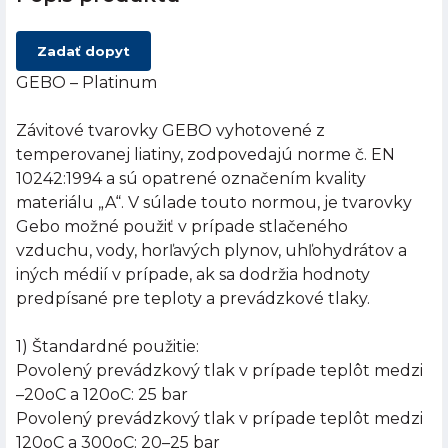
Zadať dopyt
GEBO – Platinum
Závitové tvarovky GEBO vyhotovené z
temperovanej liatiny, zodpovedajú norme č. EN
10242:1994 a sú opatrené označením kvality
materiálu „A“. V súlade touto normou, je tvarovky
Gebo možné použiť v prípade stlačeného
vzduchu, vody, horľavých plynov, uhľohydrátov a
iných médií v prípade, ak sa dodržia hodnoty
predpísané pre teploty a prevádzkové tlaky.
1) Štandardné použitie:
Povolený prevádzkový tlak v prípade teplôt medzi
–20oC a 120oC: 25 bar
Povolený prevádzkový tlak v prípade teplôt medzi
120oC a 300oC: 20–25 bar