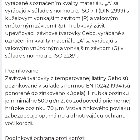
vyrábané s označením kvality materiálu „A“ sa
vyrábajú v súlade s normou č. ISO 7-1 (DIN 2999) s
kužeľovým vonkajším závitom (R) a valcovým
vnútorným závitom(Rp). Trubkový závit
upevňovací: závitové tvarovky Gebo, vyrábané s
označením kvality materiálu „A“ sa vyrábajú s
valcovým vnútorným a vonkajším závitom (G) v
súlade s normou č. ISO 228/1.
Pozinkovanie:
Závitové tvarovky z temperovanej liatiny Gebo sú
pozinkované v súlade s normou EN 10242:1994 (sú
ponorené do zinkového kúpeľa). Hrúbka pozinku
je minimálne 500 gr/m2, čo zodpovedá priemernej
hrúbke pozinku 70 µm. Vrstva zinkového povlaku
zabezpečuje optimálnu a dlhotrvajúcu ochranu
voči korózii.
Doplnková ochrana proti korózii: