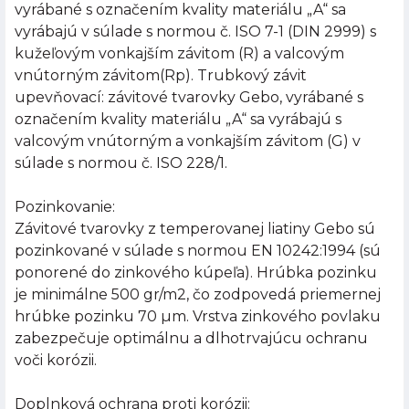
vyrábané s označením kvality materiálu „A“ sa
vyrábajú v súlade s normou č. ISO 7-1 (DIN 2999) s
kužeľovým vonkajším závitom (R) a valcovým
vnútorným závitom(Rp). Trubkový závit
upevňovací: závitové tvarovky Gebo, vyrábané s
označením kvality materiálu „A“ sa vyrábajú s
valcovým vnútorným a vonkajším závitom (G) v
súlade s normou č. ISO 228/1.
Pozinkovanie:
Závitové tvarovky z temperovanej liatiny Gebo sú
pozinkované v súlade s normou EN 10242:1994 (sú
ponorené do zinkového kúpeľa). Hrúbka pozinku
je minimálne 500 gr/m2, čo zodpovedá priemernej
hrúbke pozinku 70 µm. Vrstva zinkového povlaku
zabezpečuje optimálnu a dlhotrvajúcu ochranu
voči korózii.
Doplnková ochrana proti korózii: