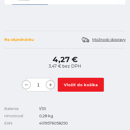
Možnosti dopravy
Na objednávku
4,27 €
3,47 €
bez DPH
Vložiť do košíka
Balenie
1/35
Hmotnosť
0,28
kg
EAN
4019576058250