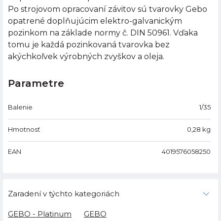
Po strojovom opracovaní závitov sú tvarovky Gebo
opatrené doplňujúcim elektro-galvanickým
pozinkom na základe normy č. DIN 50961. Vďaka
tomu je každá pozinkovaná tvarovka bez
akýchkoľvek výrobných zvyškov a oleja.
Parametre
Balenie
1/35
Hmotnosť
0,28
kg
EAN
4019576058250
Zaradení v týchto kategoriách
GEBO - Platinum
GEBO