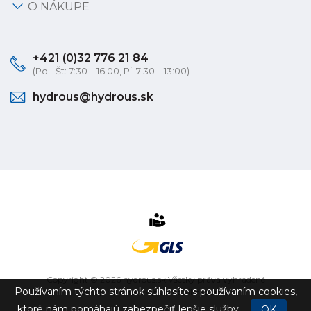
O NÁKUPE
+421 (0)32 776 21 84
(Po - Št: 7:30 – 16:00, Pi: 7:30 – 13:00)
hydrous@hydrous.sk
Copyright © 2026 hydrous.sk Všetky práva vyhradené
Používaním týchto stránok súhlasíte s používaním cookies,
eshop na mieru
vytvorilo
vibration.sk
ktoré nám pomáhajú zabezpečiť lepšie služby.
OK