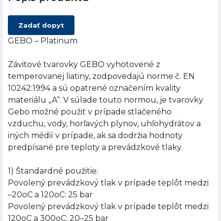
Zadať dopyt
GEBO – Platinum
Závitové tvarovky GEBO vyhotovené z
temperovanej liatiny, zodpovedajú norme č. EN
10242:1994 a sú opatrené označením kvality
materiálu „A“. V súlade touto normou, je tvarovky
Gebo možné použiť v prípade stlačeného
vzduchu, vody, horľavých plynov, uhľohydrátov a
iných médií v prípade, ak sa dodržia hodnoty
predpísané pre teploty a prevádzkové tlaky.
1) Štandardné použitie:
Povolený prevádzkový tlak v prípade teplôt medzi
–20oC a 120oC: 25 bar
Povolený prevádzkový tlak v prípade teplôt medzi
120oC a 300oC: 20–25 bar