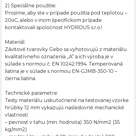
2) Špeciálne použitie:
Prosíme, aby ste v prípade použitia pod teplotou –
20oC, alebo v inom špecifickom prípade
kontaktovali spoločnosť HYDROUS s.r.o.!
Materiál:
Závitové tvarovky Gebo sa vyhotovujú z materiálu
kvalitatívneho označenia „A“ a ich výroba je v
súlade s normou č. EN 10242:1994. Temperovaná
liatina je v súlade s normou EN-GJMB-350-10 –
čierna liatina.
Technické parametre:
Testy materiálu uskutočnené na testovanej vzorke
hrúbky 12 mm vykazujú nasledovné mechanické
vlastnosti:
– pevnosť v ťahu (min. hodnota) 350 N/mm2 (35
kg/mm2)