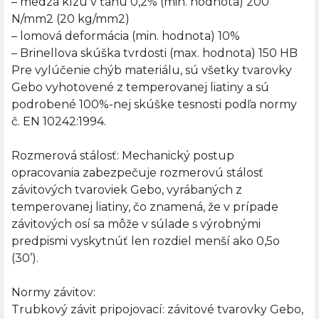
– medza klzu v ťahu 0,2% (min. hodnota) 200
N/mm2 (20 kg/mm2)
– lomová deformácia (min. hodnota) 10%
– Brinellova skúška tvrdosti (max. hodnota) 150 HB
Pre vylúčenie chýb materiálu, sú všetky tvarovky
Gebo vyhotovené z temperovanej liatiny a sú
podrobené 100%-nej skúške tesnosti podľa normy
č. EN 10242:1994.
Rozmerová stálosť: Mechanický postup
opracovania zabezpečuje rozmerovú stálosť
závitových tvaroviek Gebo, vyrábaných z
temperovanej liatiny, čo znamená, že v prípade
závitových osí sa môže v súlade s výrobnými
predpismi vyskytnúť len rozdiel menší ako 0,5o
(30’).
Normy závitov:
Trubkový závit pripojovací: závitové tvarovky Gebo,