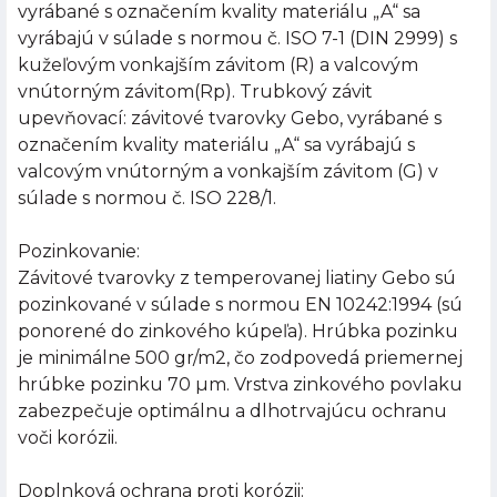
vyrábané s označením kvality materiálu „A“ sa
vyrábajú v súlade s normou č. ISO 7-1 (DIN 2999) s
kužeľovým vonkajším závitom (R) a valcovým
vnútorným závitom(Rp). Trubkový závit
upevňovací: závitové tvarovky Gebo, vyrábané s
označením kvality materiálu „A“ sa vyrábajú s
valcovým vnútorným a vonkajším závitom (G) v
súlade s normou č. ISO 228/1.
Pozinkovanie:
Závitové tvarovky z temperovanej liatiny Gebo sú
pozinkované v súlade s normou EN 10242:1994 (sú
ponorené do zinkového kúpeľa). Hrúbka pozinku
je minimálne 500 gr/m2, čo zodpovedá priemernej
hrúbke pozinku 70 µm. Vrstva zinkového povlaku
zabezpečuje optimálnu a dlhotrvajúcu ochranu
voči korózii.
Doplnková ochrana proti korózii: