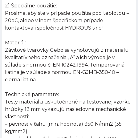
2) Špeciálne použitie:
Prosíme, aby ste v prípade použitia pod teplotou –
20oC, alebo v inom špecifickom prípade
kontaktovali spoločnosť HYDROUS s.r.o.!
Materiál:
Závitové tvarovky Gebo sa vyhotovujú z materiálu
kvalitatívneho označenia „A“ a ich výroba je v
súlade s normou č. EN 10242:1994. Temperovaná
liatina je v súlade s normou EN-GJMB-350-10 –
čierna liatina.
Technické parametre:
Testy materiálu uskutočnené na testovanej vzorke
hrúbky 12 mm vykazujú nasledovné mechanické
vlastnosti:
– pevnosť v ťahu (min. hodnota) 350 N/mm2 (35
kg/mm2)