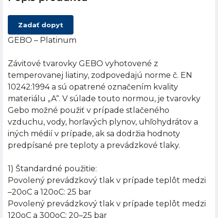
Zadať dopyt
GEBO – Platinum
Závitové tvarovky GEBO vyhotovené z
temperovanej liatiny, zodpovedajú norme č. EN
10242:1994 a sú opatrené označením kvality
materiálu „A“. V súlade touto normou, je tvarovky
Gebo možné použiť v prípade stlačeného
vzduchu, vody, horľavých plynov, uhľohydrátov a
iných médií v prípade, ak sa dodržia hodnoty
predpísané pre teploty a prevádzkové tlaky.
1) Štandardné použitie:
Povolený prevádzkový tlak v prípade teplôt medzi
–20oC a 120oC: 25 bar
Povolený prevádzkový tlak v prípade teplôt medzi
120oC a 300oC: 20–25 bar