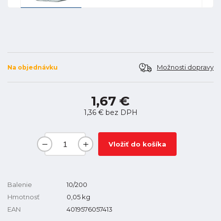
Možnosti dopravy
Na objednávku
1,67 €
1,36 €
bez DPH
Vložiť do košíka
Balenie
10/200
Hmotnosť
0,05
kg
EAN
4019576057413