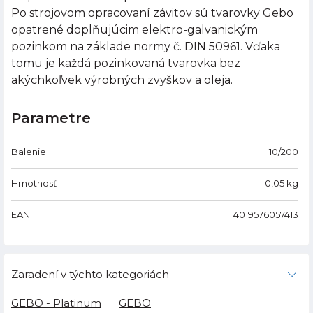
Po strojovom opracovaní závitov sú tvarovky Gebo
opatrené doplňujúcim elektro-galvanickým
pozinkom na základe normy č. DIN 50961. Vďaka
tomu je každá pozinkovaná tvarovka bez
akýchkoľvek výrobných zvyškov a oleja.
Parametre
Balenie
10/200
Hmotnosť
0,05
kg
EAN
4019576057413
Zaradení v týchto kategoriách
GEBO - Platinum
GEBO