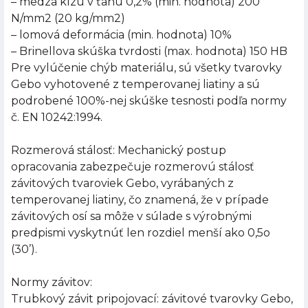
– medza klzu v ťahu 0,2% (min. hodnota) 200
N/mm2 (20 kg/mm2)
– lomová deformácia (min. hodnota) 10%
– Brinellova skúška tvrdosti (max. hodnota) 150 HB
Pre vylúčenie chýb materiálu, sú všetky tvarovky
Gebo vyhotovené z temperovanej liatiny a sú
podrobené 100%-nej skúške tesnosti podľa normy
č. EN 10242:1994.
Rozmerová stálosť: Mechanický postup
opracovania zabezpečuje rozmerovú stálosť
závitových tvaroviek Gebo, vyrábaných z
temperovanej liatiny, čo znamená, že v prípade
závitových osí sa môže v súlade s výrobnými
predpismi vyskytnúť len rozdiel menší ako 0,5o
(30’).
Normy závitov:
Trubkový závit pripojovací: závitové tvarovky Gebo,