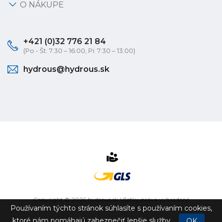
O NÁKUPE
+421 (0)32 776 21 84
(Po - Št: 7:30 – 16:00, Pi: 7:30 – 13:00)
hydrous@hydrous.sk
Copyright © 2026 hydrous.sk Všetky práva vyhradené
Používaním týchto stránok súhlasíte s používaním cookies,
eshop na mieru
vytvorilo
vibration.sk
ktoré nám pomáhajú zabezpečiť lepšie služby.
OK