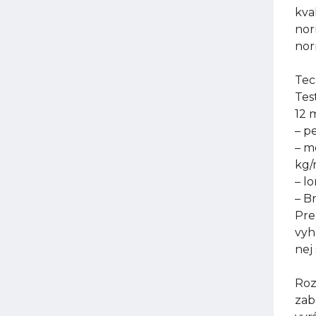
kva
nor
nor
Tec
Tes
12 
– p
– m
kg
– l
– B
Pre
vyh
nej
Roz
zab