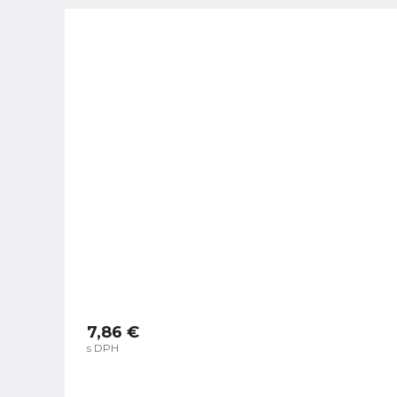
7,86 €
s DPH