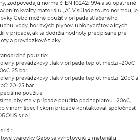
tiny, zodpovedajú norme č. EN 10242:1994 a sú opatrené
ačením kvality materiálu „A“. V súlade touto normou, je
rovky Gebo možné použiť v prípade stlačeného
uchu, vody, horľavých plynov, uhľohydrátov a iných
ií v prípade, ak sa dodržia hodnoty predpísané pre
loty a prevádzkové tlaky.
Štandardné použitie:
olený prevádzkový tlak v prípade teplôt medzi –20oC
20oC: 25 bar
olený prevádzkový tlak v prípade teplôt medzi 120oC a
oC: 20–25 bar
Špeciálne použitie:
síme, aby ste v prípade použitia pod teplotou –20oC,
bo v inom špecifickom prípade kontaktovali spoločnosť
ROUS s.r.o.!
eriál:
itové tvarovky Gebo sa vyhotovujú z materiálu