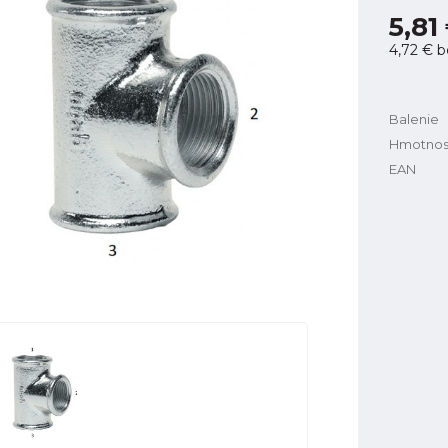
5,81
4,72 €
b
Balenie
Hmotnos
EAN