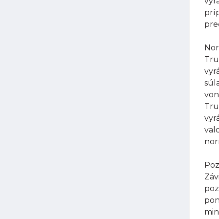
vyr
prí
pre
Nor
Tru
vyr
súl
von
Tru
vyr
val
nor
Poz
Záv
poz
pon
min