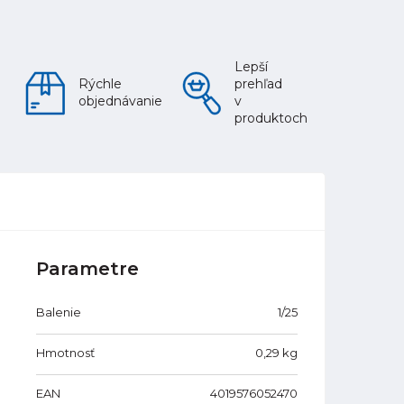
Lepší
Rýchle
prehľad
objednávanie
v
produktoch
Parametre
Balenie
1/25
Hmotnosť
0,29
kg
EAN
4019576052470