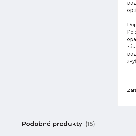
poz
opt
Dop
Po 
opa
zák
poz
zvy
Zar
Podobné produkty
(15)