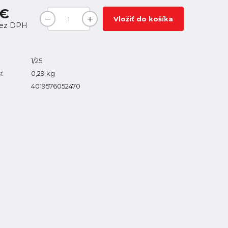
 €
Vložiť do košíka
ez DPH
1/25
ť
0,29
kg
4019576052470