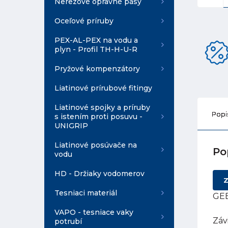
Nerezové opravné pásy
Oceľové príruby
PEX-AL-PEX na vodu a
plyn - Profil TH-H-U-R
Pryžové kompenzátory
Liatinové prírubové fitingy
Liatinové spojky a príruby
Popi
s istením proti posuvu -
UNIGRIP
Liatinové posúvače na
Po
vodu
HD - Držiaky vodomerov
Z
Tesniaci materiál
GEB
VAPO - tesniace vaky
Záv
potrubí