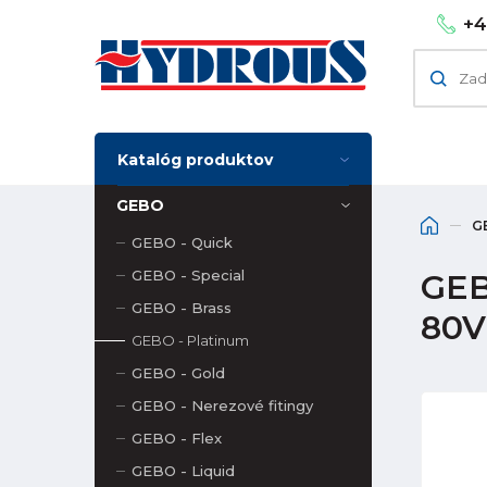
+4
Katalóg produktov
GEBO
G
GEBO - Quick
GEBO - Special
GEBO
GEBO - Brass
80V
GEBO - Platinum
GEBO - Gold
GEBO - Nerezové fitingy
GEBO - Flex
GEBO - Liquid