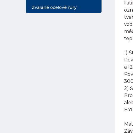
lia
Zvárané oceľové rúry
ozn
tva
vzd
méd
tep
1) 
Pov
a 1
Pov
300
2) 
Pro
ale
HYD
Mat
Záv