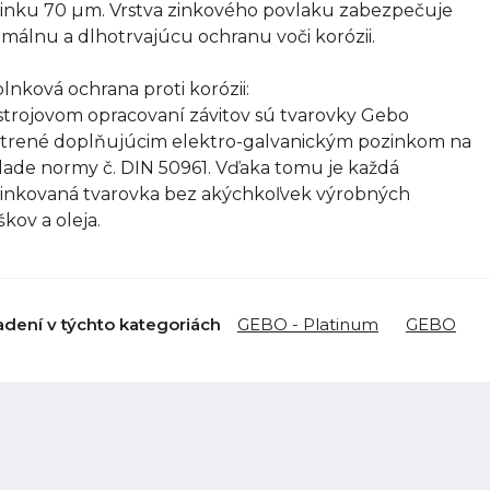
inku 70 µm. Vrstva zinkového povlaku zabezpečuje
imálnu a dlhotrvajúcu ochranu voči korózii.
lnková ochrana proti korózii:
strojovom opracovaní závitov sú tvarovky Gebo
trené doplňujúcim elektro-galvanickým pozinkom na
lade normy č. DIN 50961. Vďaka tomu je každá
inkovaná tvarovka bez akýchkoľvek výrobných
škov a oleja.
adení v týchto kategoriách
GEBO - Platinum
GEBO