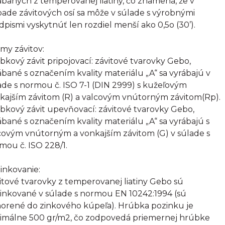
ábaných z temperovanej liatiny, čo znamená, že v
pade závitových osí sa môže v súlade s výrobnými
dpismi vyskytnúť len rozdiel menší ako 0,5o (30’).
my závitov:
bkový závit pripojovací: závitové tvarovky Gebo,
ábané s označením kvality materiálu „A“ sa vyrábajú v
ade s normou č. ISO 7-1 (DIN 2999) s kužeľovým
kajším závitom (R) a valcovým vnútorným závitom(Rp).
bkový závit upevňovací: závitové tvarovky Gebo,
ábané s označením kvality materiálu „A“ sa vyrábajú s
covým vnútorným a vonkajším závitom (G) v súlade s
mou č. ISO 228/1.
inkovanie:
itové tvarovky z temperovanej liatiny Gebo sú
inkované v súlade s normou EN 10242:1994 (sú
orené do zinkového kúpeľa). Hrúbka pozinku je
imálne 500 gr/m2, čo zodpovedá priemernej hrúbke