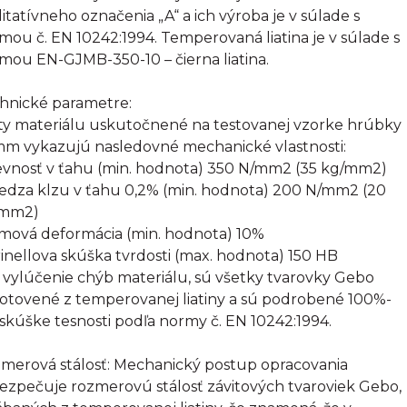
litatívneho označenia „A“ a ich výroba je v súlade s
mou č. EN 10242:1994. Temperovaná liatina je v súlade s
mou EN-GJMB-350-10 – čierna liatina.
hnické parametre:
ty materiálu uskutočnené na testovanej vzorke hrúbky
mm vykazujú nasledovné mechanické vlastnosti:
evnosť v ťahu (min. hodnota) 350 N/mm2 (35 kg/mm2)
edza klzu v ťahu 0,2% (min. hodnota) 200 N/mm2 (20
/mm2)
omová deformácia (min. hodnota) 10%
rinellova skúška tvrdosti (max. hodnota) 150 HB
 vylúčenie chýb materiálu, sú všetky tvarovky Gebo
otovené z temperovanej liatiny a sú podrobené 100%-
 skúške tesnosti podľa normy č. EN 10242:1994.
merová stálosť: Mechanický postup opracovania
ezpečuje rozmerovú stálosť závitových tvaroviek Gebo,