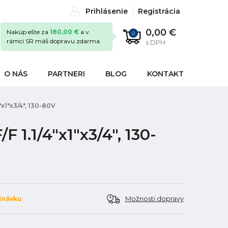
Prihlásenie
Registrácia
0,00 €
Nakúp ešte za
180,00 €
a v
0
rámci SR máš dopravu zdarma.
s DPH
O NÁS
PARTNERI
BLOG
KONTAKT
"x1"x3/4", 130-80V
 1.1/4"x1"x3/4", 130-
Možnosti dopravy
dnávku