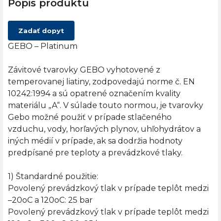
Popis produktu
Zadať dopyt
GEBO – Platinum
Závitové tvarovky GEBO vyhotovené z
temperovanej liatiny, zodpovedajú norme č. EN
10242:1994 a sú opatrené označením kvality
materiálu „A“. V súlade touto normou, je tvarovky
Gebo možné použiť v prípade stlačeného
vzduchu, vody, horľavých plynov, uhľohydrátov a
iných médií v prípade, ak sa dodržia hodnoty
predpísané pre teploty a prevádzkové tlaky.
1) Štandardné použitie:
Povolený prevádzkový tlak v prípade teplôt medzi
–20oC a 120oC: 25 bar
Povolený prevádzkový tlak v prípade teplôt medzi