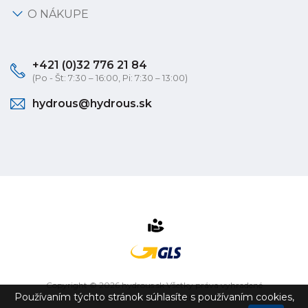
O NÁKUPE
+421 (0)32 776 21 84
(Po - Št: 7:30 – 16:00, Pi: 7:30 – 13:00)
hydrous@hydrous.sk
Copyright © 2026 hydrous.sk Všetky práva vyhradené
Používaním týchto stránok súhlasíte s používaním cookies,
eshop na mieru
vytvorilo
vibration.sk