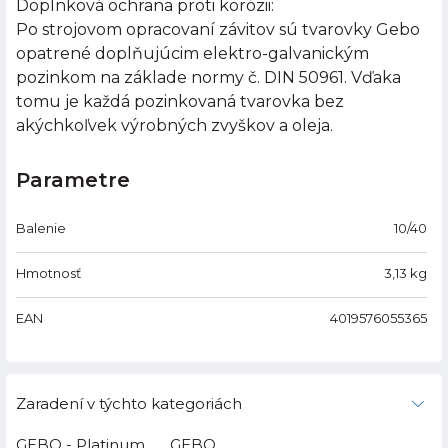
Doplnková ochrana proti korózii:
Po strojovom opracovaní závitov sú tvarovky Gebo
opatrené doplňujúcim elektro-galvanickým
pozinkom na základe normy č. DIN 50961. Vďaka
tomu je každá pozinkovaná tvarovka bez
akýchkoľvek výrobných zvyškov a oleja.
Parametre
Balenie
10/40
Hmotnosť
3,13
kg
EAN
4019576055365
Zaradení v týchto kategoriách
GEBO - Platinum
GEBO