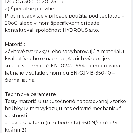
120oC a 300oC: 20–25 bar
2) Špeciálne použitie:
Prosíme, aby ste v prípade použitia pod teplotou –
20oC, alebo v inom špecifickom prípade
kontaktovali spoločnosť HYDROUS s.r.o.!
Materiál:
Závitové tvarovky Gebo sa vyhotovujú z materiálu
kvalitatívneho označenia „A“ a ich výroba je v
súlade s normou č. EN 10242:1994. Temperovaná
liatina je v súlade s normou EN-GJMB-350-10 –
čierna liatina.
Technické parametre:
Testy materiálu uskutočnené na testovanej vzorke
hrúbky 12 mm vykazujú nasledovné mechanické
vlastnosti:
– pevnosť v ťahu (min. hodnota) 350 N/mm2 (35
kg/mm2)