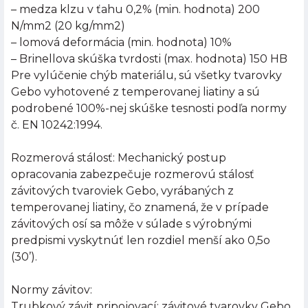
– medza klzu v ťahu 0,2% (min. hodnota) 200
N/mm2 (20 kg/mm2)
– lomová deformácia (min. hodnota) 10%
– Brinellova skúška tvrdosti (max. hodnota) 150 HB
Pre vylúčenie chýb materiálu, sú všetky tvarovky
Gebo vyhotovené z temperovanej liatiny a sú
podrobené 100%-nej skúške tesnosti podľa normy
č. EN 10242:1994.
Rozmerová stálosť: Mechanický postup
opracovania zabezpečuje rozmerovú stálosť
závitových tvaroviek Gebo, vyrábaných z
temperovanej liatiny, čo znamená, že v prípade
závitových osí sa môže v súlade s výrobnými
predpismi vyskytnúť len rozdiel menší ako 0,5o
(30’).
Normy závitov:
Trubkový závit pripojovací: závitové tvarovky Gebo,