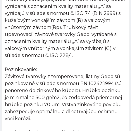
vyrábané s označením kvality materiálu „A“ sa
vyrábajú v súlade s normou č. ISO 7-1 (DIN 2999) s
kužeľovým vonkajším závitom (R) a valcovým
vnútorným závitom(Rp). Trubkový závit
upevňovací: závitové tvarovky Gebo, vyrábané s
označením kvality materiálu „A“ sa vyrábajú s
valcovým vnútorným a vonkajším závitom (G) v
súlade s normou č. ISO 228/1.
Pozinkovanie:
Závitové tvarovky z temperovanej liatiny Gebo sú
pozinkované v súlade s normou EN 10242:1994 (sú
ponorené do zinkového kúpeľa). Hrúbka pozinku
je minimálne 500 gr/m2, čo zodpovedá priemernej
hrúbke pozinku 70 µm. Vrstva zinkového povlaku
zabezpečuje optimálnu a dlhotrvajúcu ochranu
voči korózii.