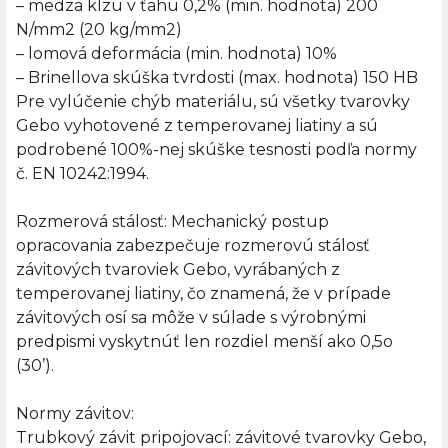
– medza klzu v ťahu 0,2% (min. hodnota) 200
N/mm2 (20 kg/mm2)
– lomová deformácia (min. hodnota) 10%
– Brinellova skúška tvrdosti (max. hodnota) 150 HB
Pre vylúčenie chýb materiálu, sú všetky tvarovky
Gebo vyhotovené z temperovanej liatiny a sú
podrobené 100%-nej skúške tesnosti podľa normy
č. EN 10242:1994.
Rozmerová stálosť: Mechanický postup
opracovania zabezpečuje rozmerovú stálosť
závitových tvaroviek Gebo, vyrábaných z
temperovanej liatiny, čo znamená, že v prípade
závitových osí sa môže v súlade s výrobnými
predpismi vyskytnúť len rozdiel menší ako 0,5o
(30’).
Normy závitov:
Trubkový závit pripojovací: závitové tvarovky Gebo,