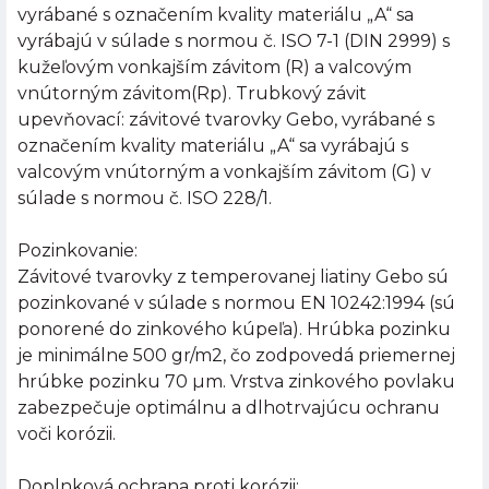
vyrábané s označením kvality materiálu „A“ sa
vyrábajú v súlade s normou č. ISO 7-1 (DIN 2999) s
kužeľovým vonkajším závitom (R) a valcovým
vnútorným závitom(Rp). Trubkový závit
upevňovací: závitové tvarovky Gebo, vyrábané s
označením kvality materiálu „A“ sa vyrábajú s
valcovým vnútorným a vonkajším závitom (G) v
súlade s normou č. ISO 228/1.
Pozinkovanie:
Závitové tvarovky z temperovanej liatiny Gebo sú
pozinkované v súlade s normou EN 10242:1994 (sú
ponorené do zinkového kúpeľa). Hrúbka pozinku
je minimálne 500 gr/m2, čo zodpovedá priemernej
hrúbke pozinku 70 µm. Vrstva zinkového povlaku
zabezpečuje optimálnu a dlhotrvajúcu ochranu
voči korózii.
Doplnková ochrana proti korózii: