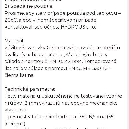
2) Špeciálne použitie:
Prosíme, aby ste v prípade použitia pod teplotou –
20oC, alebo v inom špecifickom prípade
kontaktovali spoločnosť HYDROUS s.r.o.!
Materiál:
Závitové tvarovky Gebo sa vyhotovujú z materiálu
kvalitatívneho označenia „A“ a ich výroba je v
súlade s normou č. EN 10242:1994. Temperovaná
liatina je v súlade s normou EN-GJMB-350-10 –
čierna liatina.
Technické parametre:
Testy materiálu uskutočnené na testovanej vzorke
hrúbky 12 mm vykazujú nasledovné mechanické
vlastnosti:
– pevnosť v ťahu (min. hodnota) 350 N/mm2 (35
kg/mm2)