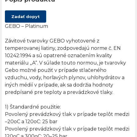
Zadať dopyt
GEBO – Platinum
Závitové tvarovky GEBO vyhotovené z
temperovanej liatiny, zodpovedajú norme č. EN
10242:1994 a sú opatrené označením kvality
materiálu „A“. V súlade touto normou, je tvarovky
Gebo možné použiť v prípade stlačeného
vzduchu, vody, horľavých plynov, uhľohydrátov a
iných médií v prípade, ak sa dodržia hodnoty
predpísané pre teploty a prevádzkové tlaky.
1) Štandardné použitie:
Povolený prevádzkový tlak v prípade teplôt medzi
–20oC a 120oC: 25 bar
Povolený prevádzkový tlak v prípade teplôt medzi
120oC a 300oC: 20–25 bar