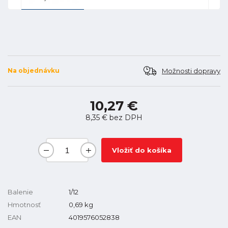
Možnosti dopravy
Na objednávku
10,27 €
8,35 €
bez DPH
Vložiť do košíka
Balenie
1/12
Hmotnosť
0,69
kg
EAN
4019576052838