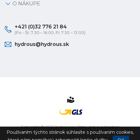
O NÁKUPE
+421 (0)32 776 21 84
(Po - Št: 7:30 – 16:00, Pi: 7:30 – 13:00)
hydrous@hydrous.sk
Copyright © 2026 hydrous.sk Všetky práva vyhradené
Používaním týchto stránok súhlasíte s používaním cookies,
eshop na mieru
vytvorilo
vibration.sk
ktoré nám pomáhajú zabezpečiť lepšie služby.