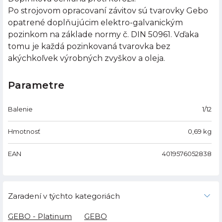
Po strojovom opracovaní závitov sú tvarovky Gebo
opatrené doplňujúcim elektro-galvanickým
pozinkom na základe normy č. DIN 50961. Vďaka
tomu je každá pozinkovaná tvarovka bez
akýchkoľvek výrobných zvyškov a oleja.
Parametre
Balenie
1/12
Hmotnosť
0,69
kg
EAN
4019576052838
Zaradení v týchto kategoriách
GEBO - Platinum
GEBO