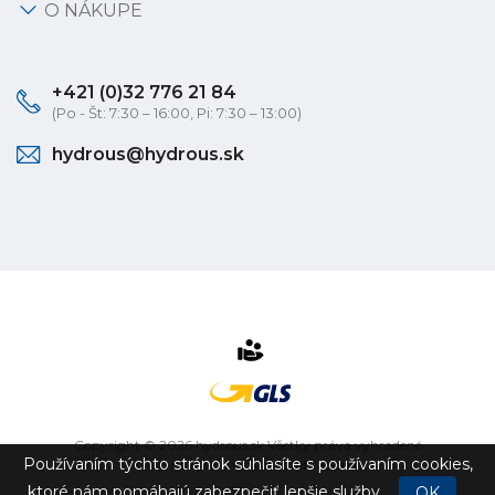
O NÁKUPE
+421 (0)32 776 21 84
(Po - Št: 7:30 – 16:00, Pi: 7:30 – 13:00)
hydrous@hydrous.sk
Copyright © 2026 hydrous.sk Všetky práva vyhradené
Používaním týchto stránok súhlasíte s používaním cookies,
eshop na mieru
vytvorilo
vibration.sk
ktoré nám pomáhajú zabezpečiť lepšie služby.
OK