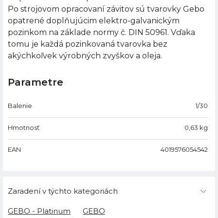
Po strojovom opracovaní závitov sú tvarovky Gebo
opatrené doplňujúcim elektro-galvanickým
pozinkom na základe normy č. DIN 50961. Vďaka
tomu je každá pozinkovaná tvarovka bez
akýchkoľvek výrobných zvyškov a oleja.
Parametre
Balenie
1/30
Hmotnosť
0,63
kg
EAN
4019576054542
Zaradení v týchto kategoriách
GEBO - Platinum
GEBO