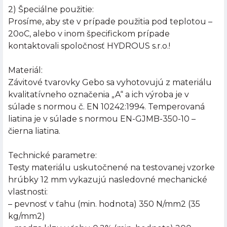
2) Špeciálne použitie:
Prosíme, aby ste v prípade použitia pod teplotou –
20oC, alebo v inom špecifickom prípade
kontaktovali spoločnosť HYDROUS s.r.o.!
Materiál:
Závitové tvarovky Gebo sa vyhotovujú z materiálu
kvalitatívneho označenia „A“ a ich výroba je v
súlade s normou č. EN 10242:1994. Temperovaná
liatina je v súlade s normou EN-GJMB-350-10 –
čierna liatina.
Technické parametre:
Testy materiálu uskutočnené na testovanej vzorke
hrúbky 12 mm vykazujú nasledovné mechanické
vlastnosti:
– pevnosť v ťahu (min. hodnota) 350 N/mm2 (35
kg/mm2)