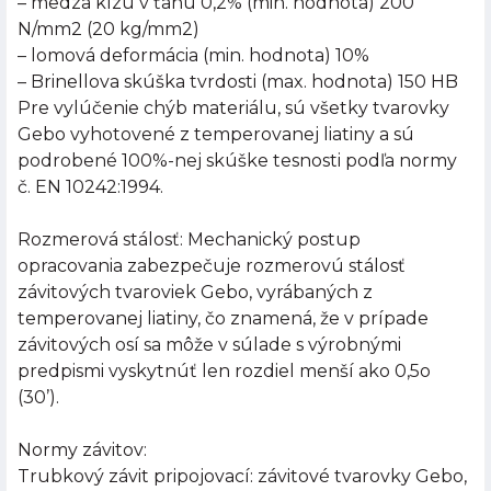
– medza klzu v ťahu 0,2% (min. hodnota) 200
N/mm2 (20 kg/mm2)
– lomová deformácia (min. hodnota) 10%
– Brinellova skúška tvrdosti (max. hodnota) 150 HB
Pre vylúčenie chýb materiálu, sú všetky tvarovky
Gebo vyhotovené z temperovanej liatiny a sú
podrobené 100%-nej skúške tesnosti podľa normy
č. EN 10242:1994.
Rozmerová stálosť: Mechanický postup
opracovania zabezpečuje rozmerovú stálosť
závitových tvaroviek Gebo, vyrábaných z
temperovanej liatiny, čo znamená, že v prípade
závitových osí sa môže v súlade s výrobnými
predpismi vyskytnúť len rozdiel menší ako 0,5o
(30’).
Normy závitov:
Trubkový závit pripojovací: závitové tvarovky Gebo,