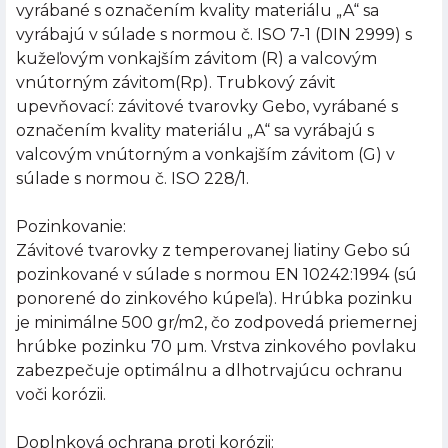
vyrábané s označením kvality materiálu „A“ sa
vyrábajú v súlade s normou č. ISO 7-1 (DIN 2999) s
kužeľovým vonkajším závitom (R) a valcovým
vnútorným závitom(Rp). Trubkový závit
upevňovací: závitové tvarovky Gebo, vyrábané s
označením kvality materiálu „A“ sa vyrábajú s
valcovým vnútorným a vonkajším závitom (G) v
súlade s normou č. ISO 228/1.
Pozinkovanie:
Závitové tvarovky z temperovanej liatiny Gebo sú
pozinkované v súlade s normou EN 10242:1994 (sú
ponorené do zinkového kúpeľa). Hrúbka pozinku
je minimálne 500 gr/m2, čo zodpovedá priemernej
hrúbke pozinku 70 µm. Vrstva zinkového povlaku
zabezpečuje optimálnu a dlhotrvajúcu ochranu
voči korózii.
Doplnková ochrana proti korózii: