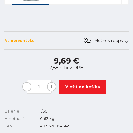
Možnosti dopravy
Na objednávku
9,69 €
7,88 €
bez DPH
Vložiť do košíka
Balenie
1/30
Hmotnosť
0,63
kg
EAN
4019576054542