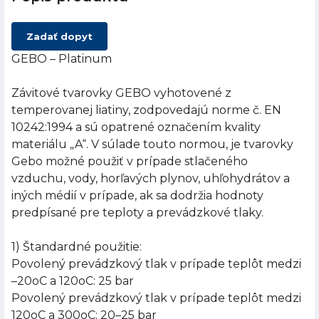
Zadať dopyt
GEBO – Platinum
Závitové tvarovky GEBO vyhotovené z
temperovanej liatiny, zodpovedajú norme č. EN
10242:1994 a sú opatrené označením kvality
materiálu „A“. V súlade touto normou, je tvarovky
Gebo možné použiť v prípade stlačeného
vzduchu, vody, horľavých plynov, uhľohydrátov a
iných médií v prípade, ak sa dodržia hodnoty
predpísané pre teploty a prevádzkové tlaky.
1) Štandardné použitie:
Povolený prevádzkový tlak v prípade teplôt medzi
–20oC a 120oC: 25 bar
Povolený prevádzkový tlak v prípade teplôt medzi
120oC a 300oC: 20–25 bar