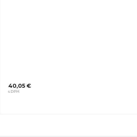
40,05 €
s DPH