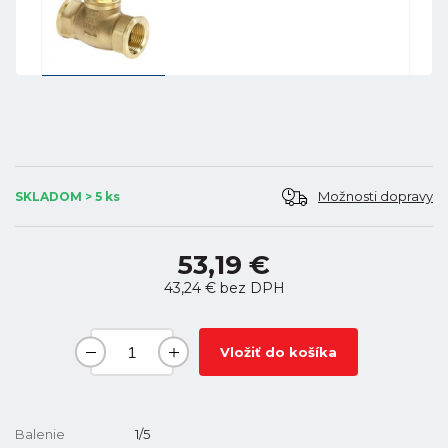
Možnosti dopravy
SKLADOM > 5 ks
53,19 €
43,24 €
bez DPH
Vložiť do košíka
Balenie
1/5