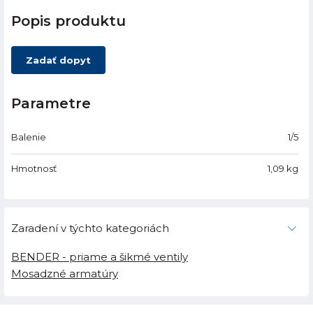
Popis produktu
Zadať dopyt
Parametre
Balenie
1/5
Hmotnosť
1,09
kg
Zaradení v týchto kategoriách
BENDER - priame a šikmé ventily
Mosadzné armatúry