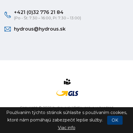
+421 (0)32 776 21 84
(Po - Št: 7:30 – 16:00, Pi: 7:30 – 13:00)
hydrous@hydrous.sk
Copyright © 2026 hydrous.sk Všetky práva vyhradené
Používaním týchto stránok súhlasíte s používaním cookies,
eshop na mieru
vytvorilo
vibration.sk
ktoré nám pomáhajú zabezpečiť lepšie služby.
OK
Viac info