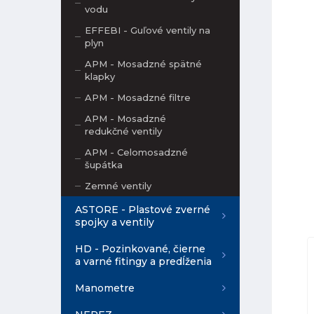
vodu
EFFEBI - Guľové ventily na
plyn
APM - Mosadzné spätné
klapky
APM - Mosadzné filtre
APM - Mosadzné
redukčné ventily
APM - Celomosadzné
šupátka
Zemné ventily
ASTORE - Plastové zverné
spojky a ventily
HD - Pozinkované, čierne
a varné fitingy a predĺženia
Manometre