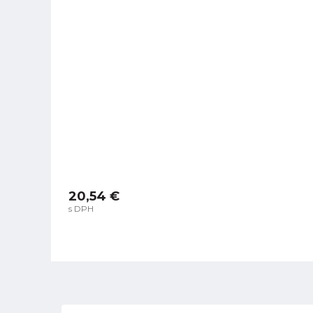
20,54 €
s DPH