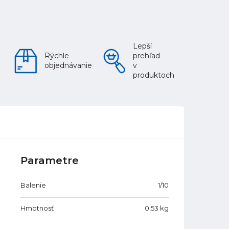
Lepší
Rýchle
prehľad
objednávanie
v
produktoch
Parametre
Balenie
1/10
Hmotnosť
0,53
kg