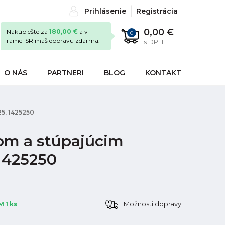
Prihlásenie
Registrácia
0,00 €
Nakúp ešte za
180,00 €
a v
0
rámci SR máš dopravu zdarma.
s DPH
O NÁS
PARTNERI
BLOG
KONTAKT
25, 1425250
om a stúpajúcim
 1425250
Možnosti dopravy
 1 ks