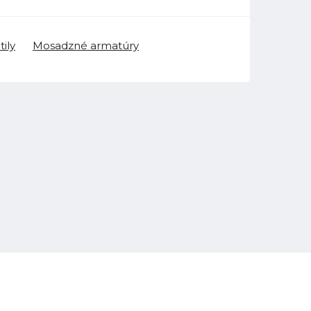
ily
Mosadzné armatúry