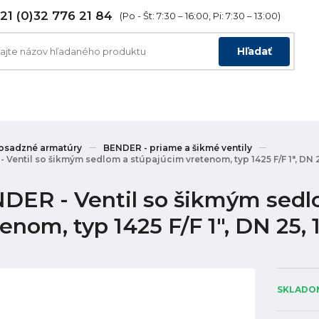
21 (0)32 776 21 84
(Po - Št: 7:30 – 16:00, Pi: 7:30 – 13:00)
Hľadať
osadzné armatúry
BENDER - priame a šikmé ventily
 Ventil so šikmým sedlom a stúpajúcim vretenom, typ 1425 F/F 1", DN 
DER - Ventil so šikmým sedl
enom, typ 1425 F/F 1", DN 25,
SKLADOM