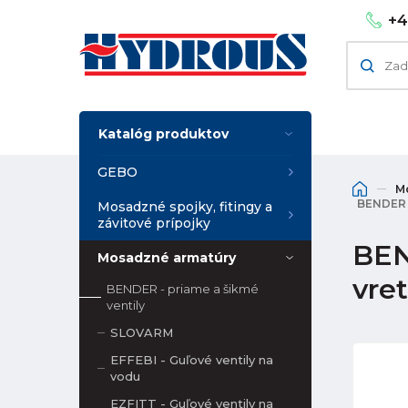
+4
Katalóg produktov
GEBO
M
BENDER -
Mosadzné spojky, fitingy a
závitové prípojky
BEN
Mosadzné armatúry
vret
BENDER - priame a šikmé
ventily
SLOVARM
EFFEBI - Guľové ventily na
vodu
EZFITT - Guľové ventily na