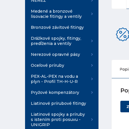
NEREZ
Medené a bronzové
lisovacie fitingy a ventily
Bronzové závitové fitingy
Drážkové spojky, fitingy,
predĺženia a ventily
Nerezové opravné pásy
Oceľové príruby
Popi
PEX-AL-PEX na vodu a
plyn - Profil TH-H-U-R
Po
Pryžové kompenzátory
Liatinové prírubové fitingy
Z
Liatinové spojky a príruby
s istením proti posuvu -
UNIGRIP