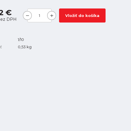
2 €
Vložiť do košíka
ez DPH
1/10
ť
0,53
kg