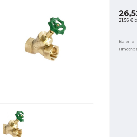
26,5
21,56 €
b
Balenie
Hmotnos