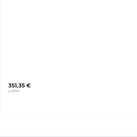
351,35 €
s DPH