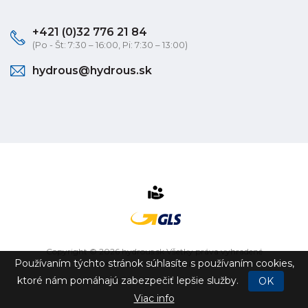
+421 (0)32 776 21 84
(Po - Št: 7:30 – 16:00, Pi: 7:30 – 13:00)
hydrous@hydrous.sk
Copyright © 2026 hydrous.sk Všetky práva vyhradené
Používaním týchto stránok súhlasíte s používaním cookies,
eshop na mieru
vytvorilo
vibration.sk
ktoré nám pomáhajú zabezpečiť lepšie služby.
OK
Viac info