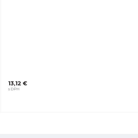
13,12 €
s DPH