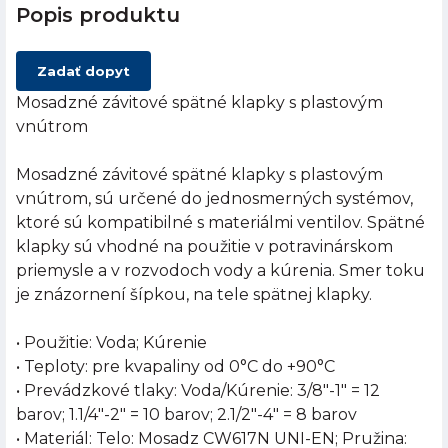
Popis produktu
Zadať dopyt
Mosadzné závitové spätné klapky s plastovým
vnútrom
Mosadzné závitové spätné klapky s plastovým
vnútrom, sú určené do jednosmerných systémov,
ktoré sú kompatibilné s materiálmi ventilov. Spätné
klapky sú vhodné na použitie v potravinárskom
priemysle a v rozvodoch vody a kúrenia. Smer toku
je znázornení šípkou, na tele spätnej klapky.
• Použitie: Voda; Kúrenie
• Teploty: pre kvapaliny od 0°C do +90°C
• Prevádzkové tlaky: Voda/Kúrenie: 3/8"-1" = 12
barov; 1.1/4"-2" = 10 barov; 2.1/2"-4" = 8 barov
• Materiál: Telo: Mosadz CW617N UNI-EN; Pružina: