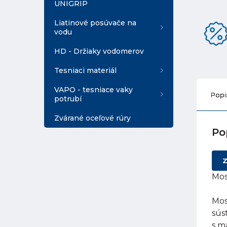
UNIGRIP
Liatinové posúvače na
vodu
HD - Držiaky vodomerov
Tesniaci materiál
VAPO - tesniace vaky
Popi
potrubí
Zvárané oceľové rúry
Po
Z
Mos
Mos
sús
s m