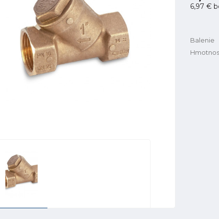
6,97 €
b
Balenie
Hmotnos