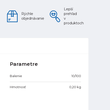
Lepší
Rýchle
prehľad
objednávanie
v
produktoch
Parametre
Balenie
10/100
Hmotnosť
0,20
kg