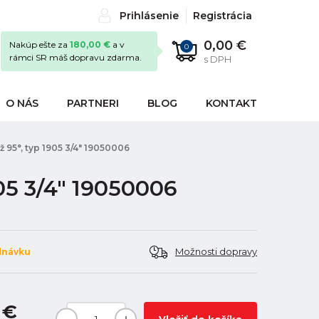
Prihlásenie
Registrácia
0,00 €
Nakúp ešte za
180,00 €
a v
0
rámci SR máš dopravu zdarma.
s DPH
O NÁS
PARTNERI
BLOG
KONTAKT
až 95°, typ 1905 3/4" 19050006
905 3/4" 19050006
Možnosti dopravy
dnávku
 €