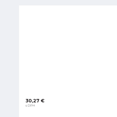
30,27 €
s DPH