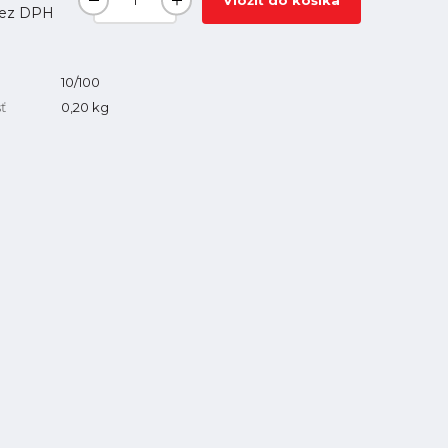
Vložiť do košíka
ez DPH
10/100
ť
0,20
kg