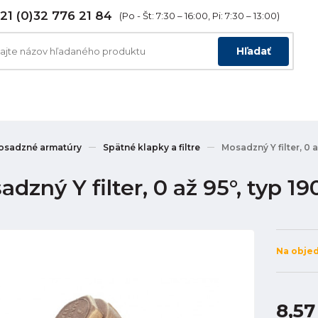
21 (0)32 776 21 84
(Po - Št: 7:30 – 16:00, Pi: 7:30 – 13:00)
Hľadať
osadzné armatúry
Spätné klapky a filtre
Mosadzný Y filter, 0 
dzný Y filter, 0 až 95°, typ 1
Na obje
8,57