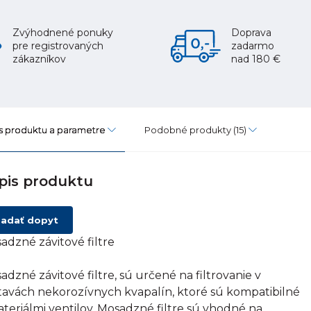
Zvýhodnené ponuky
Doprava
pre registrovaných
zadarmo
zákazníkov
nad 180 €
s produktu a parametre
Podobné produkty
(15)
pis produktu
adať dopyt
adzné závitové filtre
adzné závitové filtre, sú určené na filtrovanie v
tavách nekorozívnych kvapalín, ktoré sú kompatibilné
ateriálmi ventilov. Mosadzné filtre sú vhodné na