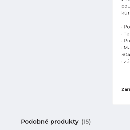
pou
kúr
• P
• T
• P
• M
304
• Z
Zar
Podobné produkty
(15)