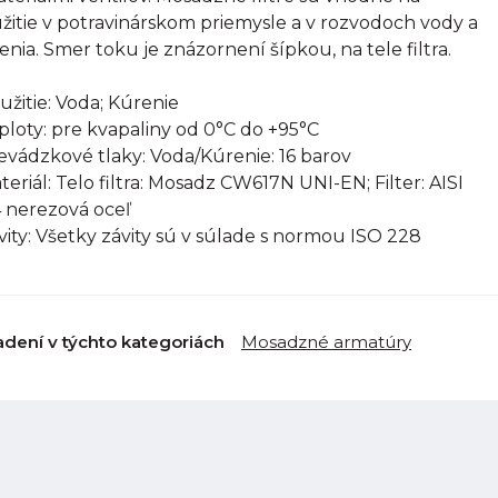
žitie v potravinárskom priemysle a v rozvodoch vody a
enia. Smer toku je znázornení šípkou, na tele filtra.
oužitie: Voda; Kúrenie
eploty: pre kvapaliny od 0°C do +95°C
revádzkové tlaky: Voda/Kúrenie: 16 barov
ateriál: Telo filtra: Mosadz CW617N UNI-EN; Filter: AISI
 nerezová oceľ
ávity: Všetky závity sú v súlade s normou ISO 228
adení v týchto kategoriách
Mosadzné armatúry