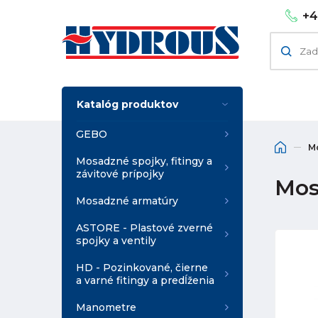
+4
Katalóg produktov
GEBO
M
Mosadzné spojky, fitingy a
závitové prípojky
Mosa
Mosadzné armatúry
ASTORE - Plastové zverné
spojky a ventily
HD - Pozinkované, čierne
a varné fitingy a predĺženia
Manometre