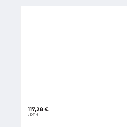
117,28 €
s DPH