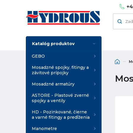
+4
Katalóg produktov
GEBO
M
Mosadzné spojky, fitingy a
závitové prípojky
Mosa
Mosadzné armatúry
ASTORE - Plastové zverné
spojky a ventily
HD - Pozinkované, čierne
a varné fitingy a predĺženia
Manometre