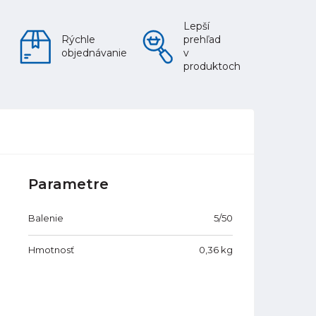
Lepší
Rýchle
prehľad
objednávanie
v
produktoch
Parametre
Balenie
5/50
Hmotnosť
0,36
kg