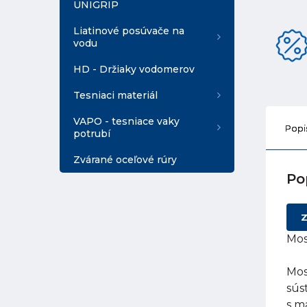
UNIGRIP
Liatinové posúvače na
vodu
HD - Držiaky vodomerov
Tesniaci materiál
VAPO - tesniace vaky
Popi
potrubí
Zvárané oceľové rúry
Po
Z
Mos
Mos
sús
s m