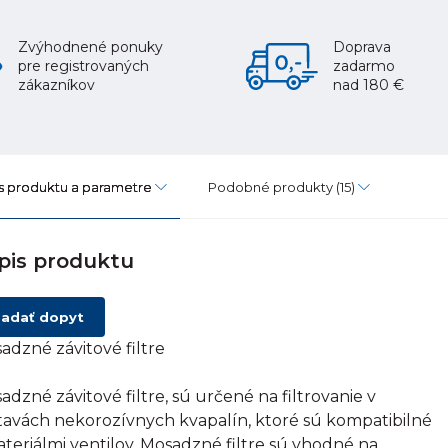
Zvýhodnené ponuky
Doprava
pre registrovaných
zadarmo
zákazníkov
nad 180 €
s produktu a parametre
Podobné produkty
(15)
pis produktu
adať dopyt
adzné závitové filtre
adzné závitové filtre, sú určené na filtrovanie v
tavách nekorozívnych kvapalín, ktoré sú kompatibilné
ateriálmi ventilov. Mosadzné filtre sú vhodné na