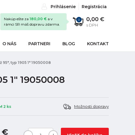
Prihlásenie
Registrácia
0,00 €
Nakúp ešte za
180,00 €
a v
0
rámci SR máš dopravu zdarma.
s DPH
O NÁS
PARTNERI
BLOG
KONTAKT
až 95°, typ 1905 1" 19050008
905 1" 19050008
Možnosti dopravy
 2 ks
2 €