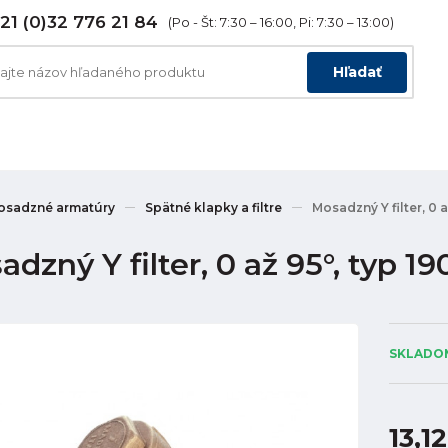
21 (0)32 776 21 84
(Po - Št: 7:30 – 16:00, Pi: 7:30 – 13:00)
Hľadať
osadzné armatúry
Spätné klapky a filtre
Mosadzný Y filter, 0 
dzný Y filter, 0 až 95°, typ 1
SKLADOM
13,1