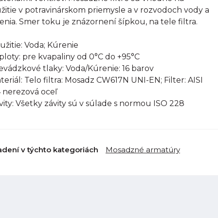
žitie v potravinárskom priemysle a v rozvodoch vody a
enia. Smer toku je znázornení šípkou, na tele filtra.
oužitie: Voda; Kúrenie
eploty: pre kvapaliny od 0°C do +95°C
revádzkové tlaky: Voda/Kúrenie: 16 barov
ateriál: Telo filtra: Mosadz CW617N UNI-EN; Filter: AISI
 nerezová oceľ
ávity: Všetky závity sú v súlade s normou ISO 228
adení v týchto kategoriách
Mosadzné armatúry