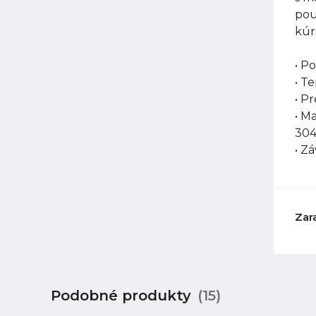
pou
kúr
• P
• T
• P
• M
304
• Z
Zar
Podobné produkty
(15)