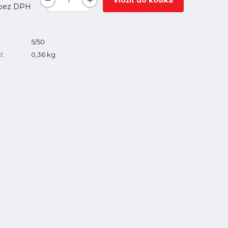
Vložiť do košíka
bez DPH
5/50
ť
0,36
kg