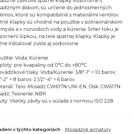
adzné závitové spätné klapky vodorovné s
adzným diskom, sú určené do jednosmerných
témov, ktoré sú kompatibilné s materiálmi ventilov.
tné klapky sú vhodné na použitie v potravinárskom
emysle a v rozvodoch vody a kúrenia. Smer toku je
zornení šípkou, na tele spätnej klapky. Klapky je
né inštalovať zvisle aj vodorovne.
oužitie: Voda; Kúrenie
eploty: pre kvapaliny od 0°C do +80°C
revádzkové tlaky: Voda/Kúrenie: 3/8"-1" = 10 barov;
4"-2" = 8 barov; 2.1/2"-4" = 6 barov
ateriál: Telo: Mosadz CW617N UNI-EN; Disk: CW617N
adz; Tesnenie: NBR
ávity: Všetky závity sú v súlade s normou ISO 228
adení v týchto kategoriách
Mosadzné armatúry