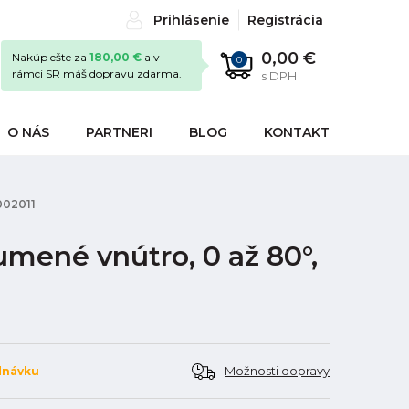
Prihlásenie
Registrácia
0,00 €
Nakúp ešte za
180,00 €
a v
0
rámci SR máš dopravu zdarma.
s DPH
O NÁS
PARTNERI
BLOG
KONTAKT
002011
mené vnútro, 0 až 80°,
Možnosti dopravy
dnávku