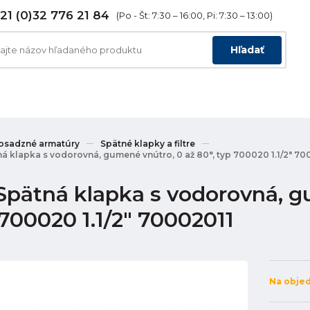
21 (0)32 776 21 84
(Po - Št: 7:30 – 16:00, Pi: 7:30 – 13:00)
Hľadať
osadzné armatúry
Spätné klapky a filtre
á klapka s vodorovná, gumené vnútro, 0 až 80°, typ 700020 1.1/2" 70
Spätná klapka s vodorovná, gu
 700020 1.1/2" 70002011
Na obje