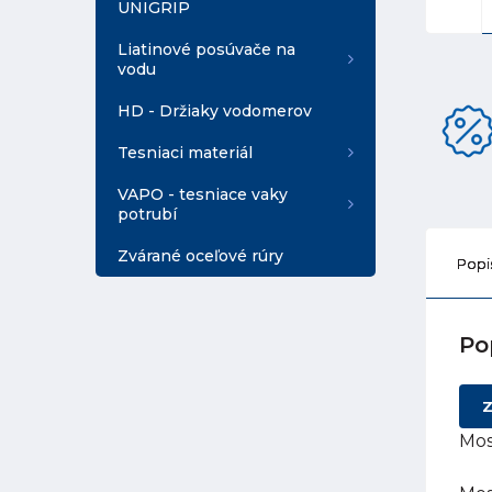
UNIGRIP
Liatinové posúvače na
vodu
HD - Držiaky vodomerov
Tesniaci materiál
VAPO - tesniace vaky
potrubí
Zvárané oceľové rúry
Popi
Po
Z
Mos