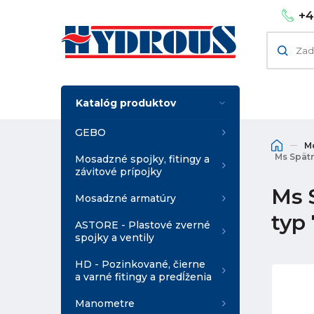
+4
Katalóg produktov
GEBO
M
Ms Spätn
Mosadzné spojky, fitingy a
závitové prípojky
Ms 
Mosadzné armatúry
typ
ASTORE - Plastové zverné
spojky a ventily
HD - Pozinkované, čierne
a varné fitingy a predĺženia
Manometre