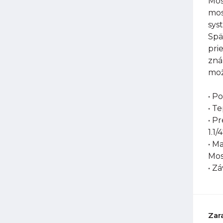
Mos
mos
sys
Spä
pri
zná
mož
• P
• T
• P
1.1/
• M
Mos
• Z
Zar