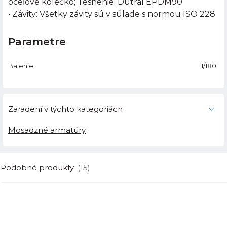
oceľové kolečko; Tesnenie: Dutral EPDM90
• Závity: Všetky závity sú v súlade s normou ISO 228
Parametre
Balenie
1/180
Zaradení v týchto kategoriách
Mosadzné armatúry
Podobné produkty
(15)