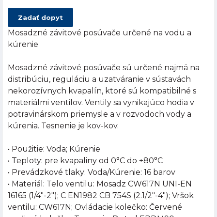
Zadať dopyt
Mosadzné závitové posúvače určené na vodu a
kúrenie
Mosadzné závitové posúvače sú určené najmä na
distribúciu, reguláciu a uzatváranie v sústavách
nekorozívnych kvapalín, ktoré sú kompatibilné s
materiálmi ventilov. Ventily sa vynikajúco hodia v
potravinárskom priemysle a v rozvodoch vody a
kúrenia. Tesnenie je kov-kov.
• Použitie: Voda; Kúrenie
• Teploty: pre kvapaliny od 0°C do +80°C
• Prevádzkové tlaky: Voda/Kúrenie: 16 barov
• Materiál: Telo ventilu: Mosadz CW617N UNI-EN
16165 (1/4"-2"); C EN1982 CB 754S (2.1/2"-4"); Vršok
ventilu: CW617N; Ovládacie kolečko: Červené