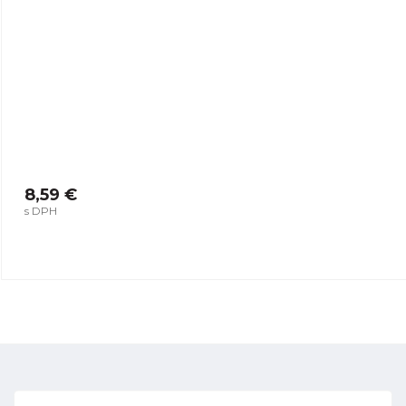
8,59 €
s DPH