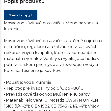
Popis produktu
Zadať dopyt
Mosadzné závitové posúvače určené na vodu a
kúrenie
Mosadzné závitové posúvače sú určené najmä na
distribúciu, reguláciu a uzatváranie v sústavách
nekorozívnych kvapalín, ktoré sú kompatibilné s
materiálmi ventilov. Ventily sa vynikajúco hodia v
potravinárskom priemysle a v rozvodoch vody a
kúrenia. Tesnenie je kov-kov.
• Použitie: Voda; Kúrenie
• Teploty: pre kvapaliny od 0°C do +80°C
• Prevádzkové tlaky: Voda/Kúrenie: 16 barov
• Materiál: Telo ventilu: Mosadz CW617N UNI-EN
16165 (1/4"-2"); C EN1982 CB 754S (2.1/2"-4"); Vršok