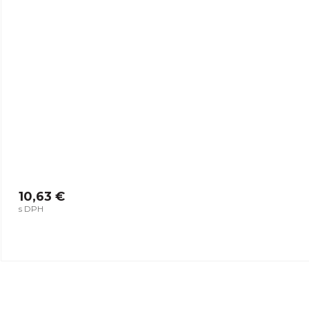
10,63 €
s DPH