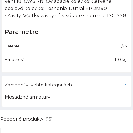
ventilu: CW617N; Ovládacie kolečko: Červené
oceľové kolečko; Tesnenie: Dutral EPDM90
• Závity: Všetky závity sú v súlade s normou ISO 228
Parametre
Balenie
1/25
Hmotnosť
1,10
kg
Zaradení v týchto kategoriách
Mosadzné armatúry
Podobné produkty
(15)