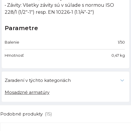
• Závity: Všetky závity sú v súlade s normou ISO
228/1 (1/2"-1") resp. EN 10226-1 (1.1/4"-2")
Parametre
Balenie
1/50
Hmotnosť
0,47
kg
Zaradení v týchto kategoriách
Mosadzné armatúry
Podobné produkty
(15)