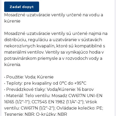
Zadať dopyt
Mosadzné uzatváracie ventily určené na vodu a
kúrenie
Mosadzné uzatváracie ventily sú určené najmä na
distribúciu, reguláciu a uzatváranie v sústavách
nekorozívnych kvapalín, ktoré sú kompatibilné s
materiálmi ventilov. Ventily sa vynikajúco hodia v
potravinárskom priemysle a v rozvodoch vody a
kúrenia.
• Použitie: Voda; Kúrenie
• Teploty: pre kvapaliny od 0°C do +95°C
• Prevádzkové tlaky: Voda/Kúrenie: 16 barov
• Materiál: Telo ventilu: Mosadz CW617N UNI-EN
16165 (1/2"-1"); CC754S EN 1982 (1.1/4"-2"); Vršok
ventilu: CW617N (1/2"-2"); Ovládacie kolečko: PE;
Tesnenie: NBR; O-krúžky: NBR