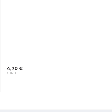
4,70 €
s DPH