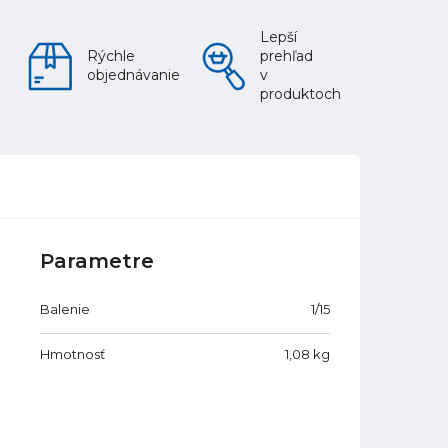
Lepší
Rýchle
prehľad
objednávanie
v
produktoch
Parametre
Balenie
1/15
Hmotnosť
1,08
kg