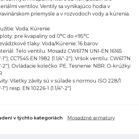
eriálmi ventilov. Ventily sa vynikajúco hodia v
ravinárskom priemysle a v rozvodoch vody a kúrenia.
oužitie: Voda; Kúrenie
eploty: pre kvapaliny od 0°C do +95°C
revádzkové tlaky: Voda/Kúrenie: 16 barov
ateriál: Telo ventilu: Mosadz CW617N UNI-EN 16165
2"-1"); CC754S EN 1982 (1.1/4"-2"); Vršok ventilu: CW617N
2"-2"); Ovládacie kolečko: PE; Tesnenie: NBR; O-krúžky:
R
ávity: Všetky závity sú v súlade s normou ISO 228/1
"-1") resp. EN 10226-1 (1.1/4"-2")
adení v týchto kategoriách
Mosadzné armatúry