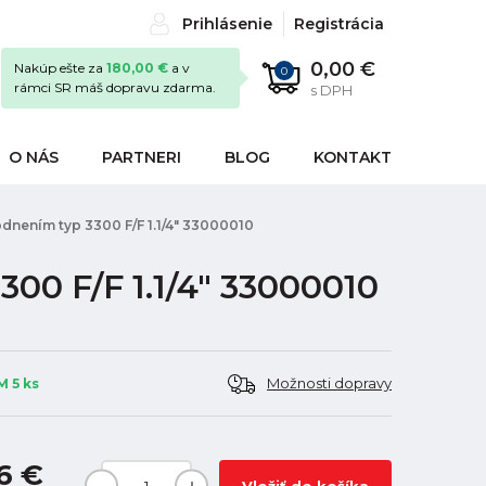
Prihlásenie
Registrácia
0,00 €
Nakúp ešte za
180,00 €
a v
0
rámci SR máš dopravu zdarma.
s DPH
O NÁS
PARTNERI
BLOG
KONTAKT
odnením typ 3300 F/F 1.1/4" 33000010
300 F/F 1.1/4" 33000010
Možnosti dopravy
 5 ks
6 €