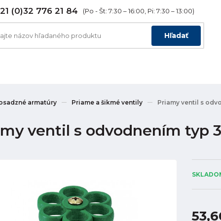
21 (0)32 776 21 84
(Po - Št: 7:30 – 16:00, Pi: 7:30 – 13:00)
Hľadať
osadzné armatúry
Priame a šikmé ventily
Priamy ventil s odv
amy ventil s odvodnením typ 3
SKLADOM
53,6