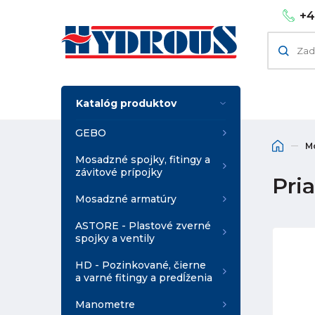
+4
Katalóg produktov
GEBO
M
Mosadzné spojky, fitingy a
závitové prípojky
Pri
Mosadzné armatúry
ASTORE - Plastové zverné
spojky a ventily
HD - Pozinkované, čierne
a varné fitingy a predĺženia
Manometre