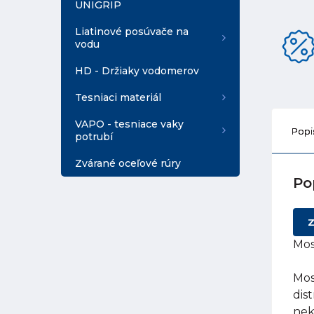
UNIGRIP
Liatinové posúvače na
vodu
HD - Držiaky vodomerov
Tesniaci materiál
VAPO - tesniace vaky
Popi
potrubí
Zvárané oceľové rúry
Po
Z
Mos
Mos
dis
nek