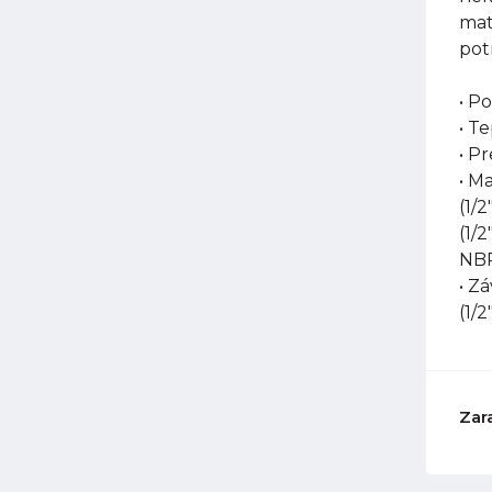
mat
pot
• P
• T
• P
• M
(1/
(1/
NB
• Z
(1/2
Zar