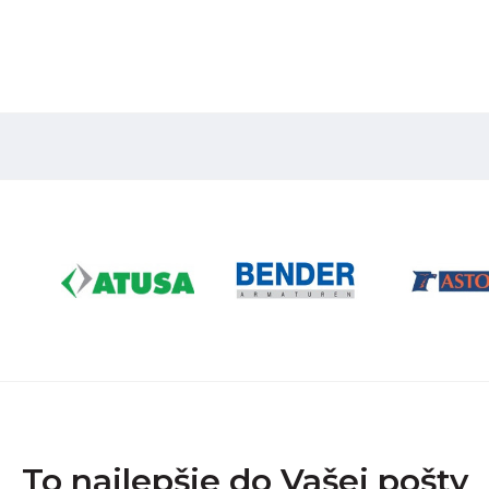
To najlepšie do Vašej pošty