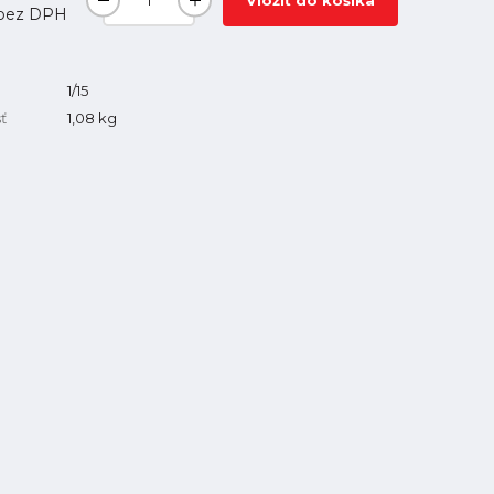
Vložiť do košíka
bez DPH
1/15
ť
1,08
kg