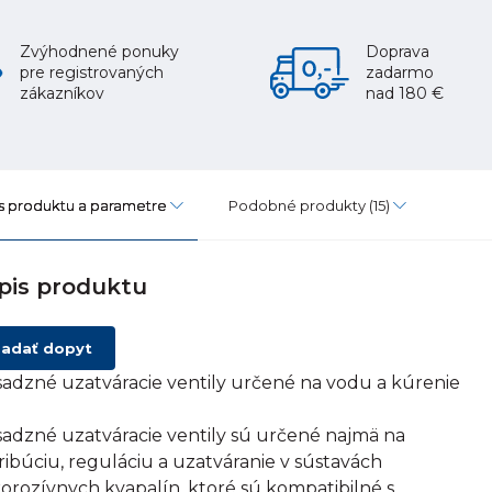
Zvýhodnené ponuky
Doprava
pre registrovaných
zadarmo
zákazníkov
nad 180 €
s produktu a parametre
Podobné produkty
(15)
pis produktu
adať dopyt
adzné uzatváracie ventily určené na vodu a kúrenie
adzné uzatváracie ventily sú určené najmä na
tribúciu, reguláciu a uzatváranie v sústavách
orozívnych kvapalín, ktoré sú kompatibilné s