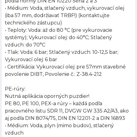
podľa normy DIN EN 10220 Séria 2 a 3
• Médium: Voda, stlačený vzduch, vykurovací olej
(iba 57 mm, dodržiavať TRBF!) (kontaktujte
technického zástupcu)
• Teploty: Voda: až do 80 °C (pre vykurovacie
systémy); Vykurovací olej: do 40°C; Stlačený
vzduch: do 70°C
• Tlak: Voda: 6 bar; Stlačený vzduch: 10-12,5 bar;
Vykurovací olej: 6 bar
• Certifikácia: Vykurovací olej: pre 57mm stavebné
povolenie DIBT, Povolenie č.: Z-38.4-212
PE-rúry:
Nutná aplikácia oporných puzdier!
PE 80, PE 100, PEX-a rúry – každá podľa
pracovného listu SDR 11, DVGW GW 335 A2/A3, ako
aj podľa DIN 8074/75, DIN EN 12201-2 a DIN 16893
• Médium: Voda, plyn (mimo budov), stlačený
vzduch