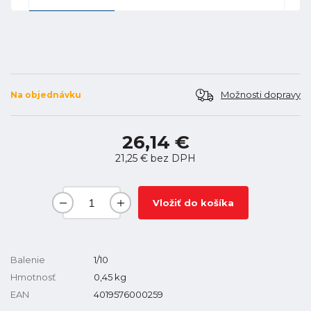
Možnosti dopravy
Na objednávku
26,14 €
21,25 €
bez DPH
Vložiť do košíka
Balenie
1/10
Hmotnosť
0,45
kg
EAN
4019576000259