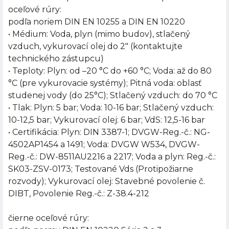
oceľové rúry:
podľa noriem DIN EN 10255 a DIN EN 10220
• Médium: Voda, plyn (mimo budov), stlačený
vzduch, vykurovací olej do 2" (kontaktujte
technického zástupcu)
• Teploty: Plyn: od –20 °C do +60 °C; Voda: až do 80
°C (pre vykurovacie systémy); Pitná voda: oblasť
studenej vody (do 25°C); Stlačený vzduch: do 70 °C
• Tlak: Plyn: 5 bar; Voda: 10-16 bar; Stlačený vzduch:
10-12,5 bar; Vykurovací olej: 6 bar; VdS: 12,5-16 bar
• Certifikácia: Plyn: DIN 3387-1; DVGW-Reg.-č.: NG-
4502AP1454 a 1491; Voda: DVGW W534, DVGW-
Reg.-č.: DW-8511AU2216 a 2217; Voda a plyn: Reg.-č.:
SK03-ZSV-0173; Testované Vds (Protipožiarne
rozvody); Vykurovací olej: Stavebné povolenie č.
DIBT, Povolenie Reg.-č.: Z-38.4-212
čierne oceľové rúry: