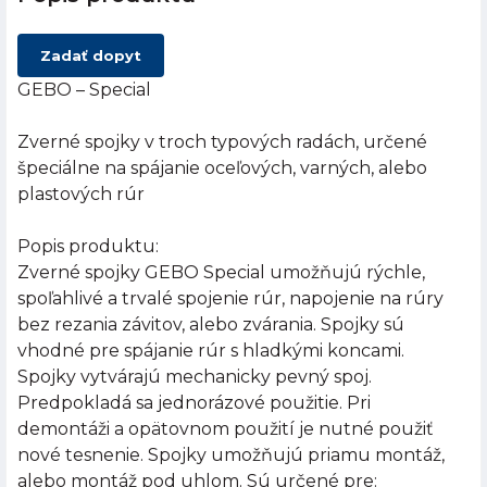
Zadať dopyt
GEBO – Special
Zverné spojky v troch typových radách, určené
špeciálne na spájanie oceľových, varných, alebo
plastových rúr
Popis produktu:
Zverné spojky GEBO Special umožňujú rýchle,
spoľahlivé a trvalé spojenie rúr, napojenie na rúry
bez rezania závitov, alebo zvárania. Spojky sú
vhodné pre spájanie rúr s hladkými koncami.
Spojky vytvárajú mechanicky pevný spoj.
Predpokladá sa jednorázové použitie. Pri
demontáži a opätovnom použití je nutné použiť
nové tesnenie. Spojky umožňujú priamu montáž,
alebo montáž pod uhlom. Sú určené pre: