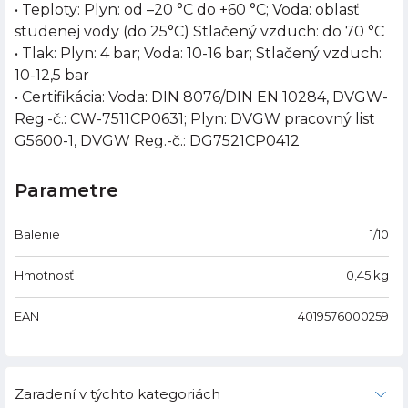
• Teploty: Plyn: od –20 °C do +60 °C; Voda: oblasť
studenej vody (do 25°C) Stlačený vzduch: do 70 °C
• Tlak: Plyn: 4 bar; Voda: 10-16 bar; Stlačený vzduch:
10-12,5 bar
• Certifikácia: Voda: DIN 8076/DIN EN 10284, DVGW-
Reg.-č.: CW-7511CP0631; Plyn: DVGW pracovný list
G5600-1, DVGW Reg.-č.: DG7521CP0412
Parametre
Balenie
1/10
Hmotnosť
0,45
kg
EAN
4019576000259
Zaradení v týchto kategoriách