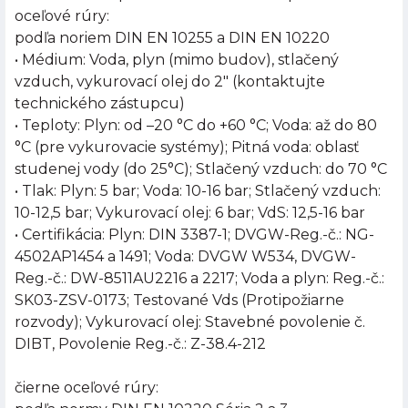
oceľové rúry:
podľa noriem DIN EN 10255 a DIN EN 10220
• Médium: Voda, plyn (mimo budov), stlačený
vzduch, vykurovací olej do 2" (kontaktujte
technického zástupcu)
• Teploty: Plyn: od –20 °C do +60 °C; Voda: až do 80
°C (pre vykurovacie systémy); Pitná voda: oblasť
studenej vody (do 25°C); Stlačený vzduch: do 70 °C
• Tlak: Plyn: 5 bar; Voda: 10-16 bar; Stlačený vzduch:
10-12,5 bar; Vykurovací olej: 6 bar; VdS: 12,5-16 bar
• Certifikácia: Plyn: DIN 3387-1; DVGW-Reg.-č.: NG-
4502AP1454 a 1491; Voda: DVGW W534, DVGW-
Reg.-č.: DW-8511AU2216 a 2217; Voda a plyn: Reg.-č.:
SK03-ZSV-0173; Testované Vds (Protipožiarne
rozvody); Vykurovací olej: Stavebné povolenie č.
DIBT, Povolenie Reg.-č.: Z-38.4-212
čierne oceľové rúry: