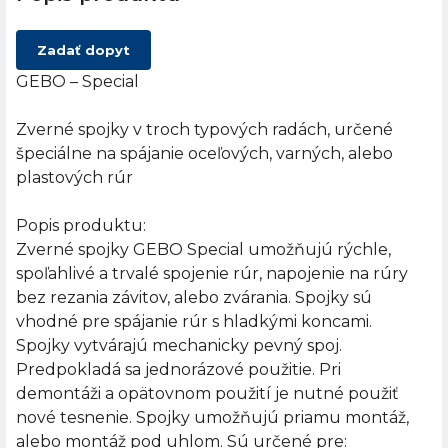
Zadať dopyt
GEBO – Special
Zverné spojky v troch typových radách, určené
špeciálne na spájanie oceľových, varných, alebo
plastových rúr
Popis produktu:
Zverné spojky GEBO Special umožňujú rýchle,
spoľahlivé a trvalé spojenie rúr, napojenie na rúry
bez rezania závitov, alebo zvárania. Spojky sú
vhodné pre spájanie rúr s hladkými koncami.
Spojky vytvárajú mechanicky pevný spoj.
Predpokladá sa jednorázové použitie. Pri
demontáži a opätovnom použití je nutné použiť
nové tesnenie. Spojky umožňujú priamu montáž,
alebo montáž pod uhlom. Sú určené pre: