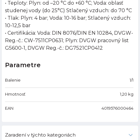
• Teploty: Plyn: od –20 °C do +60 °C; Voda: oblasť
studenej vody (do 25°C) Stlačený vzduch: do 70 °C
• Tlak: Plyn: 4 bar; Voda: 10-16 bar; Stlačený vzduch:
10-12,5 bar
• Certifikácia: Voda: DIN 8076/DIN EN 10284, DVGW-
Reg.-č.: CW-7511CP0631; Plyn: DVGW pracovný list
G5600-1, DVGW Reg.-č.: DG7521CP0412
Parametre
Balenie
1/1
Hmotnosť
1,20
kg
EAN
4019576000464
Zaradení v týchto kategoriách