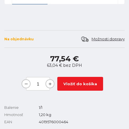
Možnosti dopravy
Na objednávku
77,54 €
63,04 €
bez DPH
Vložiť do košíka
Balenie
1/1
Hmotnosť
1,20
kg
EAN
4019576000464