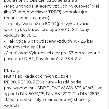
podľa normy DIN EN 10220 Séria 2 a 3
• Médium: Voda, stlačený vzduch, vykurovací olej
(iba 57 mm, dodržiavať TRBF!) (kontaktujte
technického zástupcu)
• Teploty: Voda: až do 80 °C (pre vykurovacie
systémy); Vykurovací olej: do 40°C; Stlačený
vzduch: do 70°C
• Tlak: Voda: 6 bar; Stlačený vzduch: 10-12,5 bar;
Vykurovací olej: 6 bar
• Certifikácia: Vykurovací olej: pre 57mm stavebné
povolenie DIBT, Povolenie č.: Z-38.4-212
PE-rúry:
Nutná aplikácia oporných puzdier!
PE 80, PE 100, PEX-a rúry – každá podľa
pracovného listu SDR 11, DVGW GW 335 A2/A3, ako
aj podľa DIN 8074/75, DIN EN 12201-2 a DIN 16893
• Médium: Voda, plyn (mimo budov), stlačený
vzduch