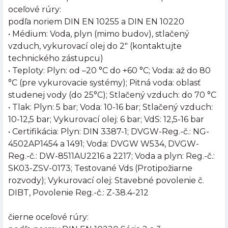
oceľové rúry:
podľa noriem DIN EN 10255 a DIN EN 10220
• Médium: Voda, plyn (mimo budov), stlačený
vzduch, vykurovací olej do 2" (kontaktujte
technického zástupcu)
• Teploty: Plyn: od –20 °C do +60 °C; Voda: až do 80
°C (pre vykurovacie systémy); Pitná voda: oblasť
studenej vody (do 25°C); Stlačený vzduch: do 70 °C
• Tlak: Plyn: 5 bar; Voda: 10-16 bar; Stlačený vzduch:
10-12,5 bar; Vykurovací olej: 6 bar; VdS: 12,5-16 bar
• Certifikácia: Plyn: DIN 3387-1; DVGW-Reg.-č.: NG-
4502AP1454 a 1491; Voda: DVGW W534, DVGW-
Reg.-č.: DW-8511AU2216 a 2217; Voda a plyn: Reg.-č.:
SK03-ZSV-0173; Testované Vds (Protipožiarne
rozvody); Vykurovací olej: Stavebné povolenie č.
DIBT, Povolenie Reg.-č.: Z-38.4-212
čierne oceľové rúry: