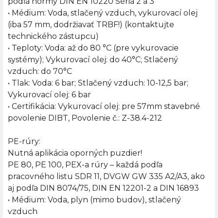
podľa normy DIN EN 10220 Séria 2 a 3
• Médium: Voda, stlačený vzduch, vykurovací olej
(iba 57 mm, dodržiavať TRBF!) (kontaktujte
technického zástupcu)
• Teploty: Voda: až do 80 °C (pre vykurovacie
systémy); Vykurovací olej: do 40°C; Stlačený
vzduch: do 70°C
• Tlak: Voda: 6 bar; Stlačený vzduch: 10-12,5 bar;
Vykurovací olej: 6 bar
• Certifikácia: Vykurovací olej: pre 57mm stavebné
povolenie DIBT, Povolenie č.: Z-38.4-212
PE-rúry:
Nutná aplikácia oporných puzdier!
PE 80, PE 100, PEX-a rúry – každá podľa
pracovného listu SDR 11, DVGW GW 335 A2/A3, ako
aj podľa DIN 8074/75, DIN EN 12201-2 a DIN 16893
• Médium: Voda, plyn (mimo budov), stlačený
vzduch