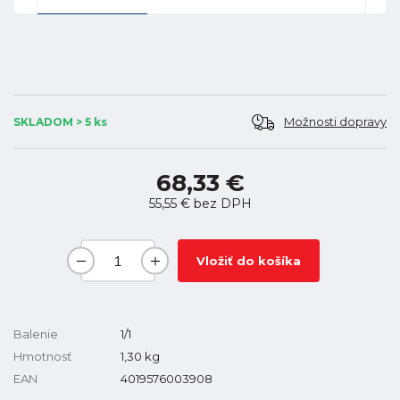
Možnosti dopravy
SKLADOM > 5 ks
68,33 €
55,55 €
bez DPH
Vložiť do košíka
Balenie
1/1
Hmotnosť
1,30
kg
EAN
4019576003908