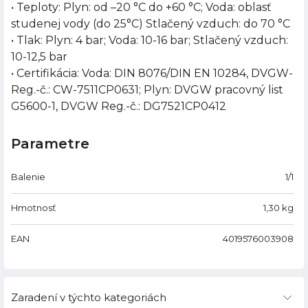
• Teploty: Plyn: od –20 °C do +60 °C; Voda: oblasť
studenej vody (do 25°C) Stlačený vzduch: do 70 °C
• Tlak: Plyn: 4 bar; Voda: 10-16 bar; Stlačený vzduch:
10-12,5 bar
• Certifikácia: Voda: DIN 8076/DIN EN 10284, DVGW-
Reg.-č.: CW-7511CP0631; Plyn: DVGW pracovný list
G5600-1, DVGW Reg.-č.: DG7521CP0412
Parametre
Balenie
1/1
Hmotnosť
1,30
kg
EAN
4019576003908
Zaradení v týchto kategoriách