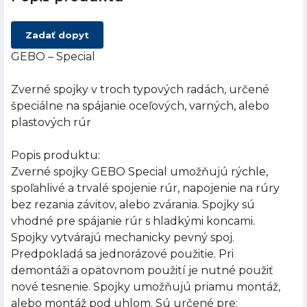
Zadať dopyt
GEBO – Special
Zverné spojky v troch typových radách, určené
špeciálne na spájanie oceľových, varných, alebo
plastových rúr
Popis produktu:
Zverné spojky GEBO Special umožňujú rýchle,
spoľahlivé a trvalé spojenie rúr, napojenie na rúry
bez rezania závitov, alebo zvárania. Spojky sú
vhodné pre spájanie rúr s hladkými koncami.
Spojky vytvárajú mechanicky pevný spoj.
Predpokladá sa jednorázové použitie. Pri
demontáži a opätovnom použití je nutné použiť
nové tesnenie. Spojky umožňujú priamu montáž,
alebo montáž pod uhlom. Sú určené pre: