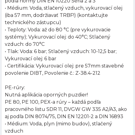
podľa normy DIN EN 10220 Séria 2 a 3
• Médium: Voda, stlačený vzduch, vykurovací olej
(iba 57 mm, dodržiavať TRBF!) (kontaktujte
technického zástupcu)
• Teploty: Voda: až do 80 °C (pre vykurovacie
systémy); Vykurovací olej: do 40°C; Stlačený
vzduch: do 70°C
• Tlak: Voda: 6 bar; Stlačený vzduch: 10-12,5 bar;
Vykurovací olej: 6 bar
• Certifikácia: Vykurovací olej: pre 57mm stavebné
povolenie DIBT, Povolenie č.: Z-38.4-212
PE-rúry:
Nutná aplikácia oporných puzdier!
PE 80, PE 100, PEX-a rúry – každá podľa
pracovného listu SDR 11, DVGW GW 335 A2/A3, ako
aj podľa DIN 8074/75, DIN EN 12201-2 a DIN 16893
• Médium: Voda, plyn (mimo budov), stlačený
vzduch