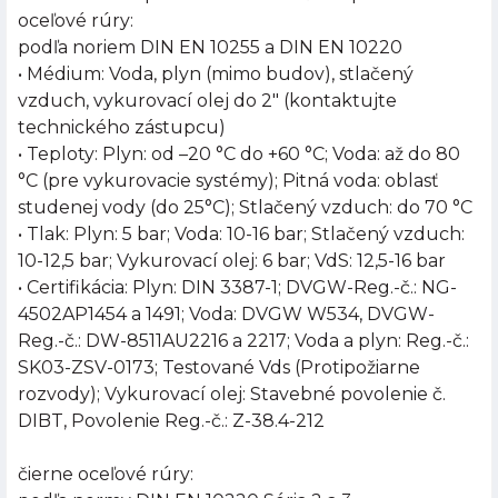
oceľové rúry:
podľa noriem DIN EN 10255 a DIN EN 10220
• Médium: Voda, plyn (mimo budov), stlačený
vzduch, vykurovací olej do 2" (kontaktujte
technického zástupcu)
• Teploty: Plyn: od –20 °C do +60 °C; Voda: až do 80
°C (pre vykurovacie systémy); Pitná voda: oblasť
studenej vody (do 25°C); Stlačený vzduch: do 70 °C
• Tlak: Plyn: 5 bar; Voda: 10-16 bar; Stlačený vzduch:
10-12,5 bar; Vykurovací olej: 6 bar; VdS: 12,5-16 bar
• Certifikácia: Plyn: DIN 3387-1; DVGW-Reg.-č.: NG-
4502AP1454 a 1491; Voda: DVGW W534, DVGW-
Reg.-č.: DW-8511AU2216 a 2217; Voda a plyn: Reg.-č.:
SK03-ZSV-0173; Testované Vds (Protipožiarne
rozvody); Vykurovací olej: Stavebné povolenie č.
DIBT, Povolenie Reg.-č.: Z-38.4-212
čierne oceľové rúry: