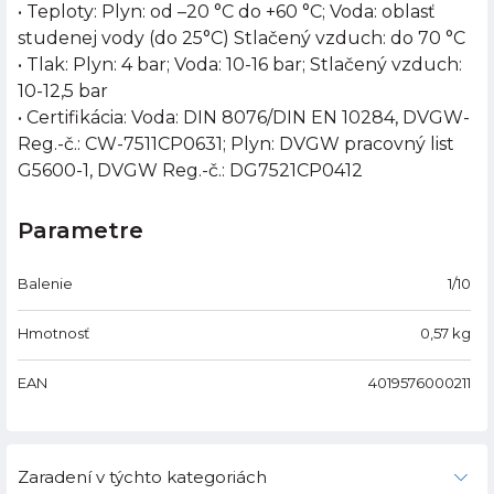
• Teploty: Plyn: od –20 °C do +60 °C; Voda: oblasť
studenej vody (do 25°C) Stlačený vzduch: do 70 °C
• Tlak: Plyn: 4 bar; Voda: 10-16 bar; Stlačený vzduch:
10-12,5 bar
• Certifikácia: Voda: DIN 8076/DIN EN 10284, DVGW-
Reg.-č.: CW-7511CP0631; Plyn: DVGW pracovný list
G5600-1, DVGW Reg.-č.: DG7521CP0412
Parametre
Balenie
1/10
Hmotnosť
0,57
kg
EAN
4019576000211
Zaradení v týchto kategoriách