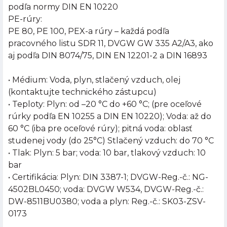
podľa normy DIN EN 10220
PE-rúry:
PE 80, PE 100, PEX-a rúry – každá podľa
pracovného listu SDR 11, DVGW GW 335 A2/A3, ako
aj podľa DIN 8074/75, DIN EN 12201-2 a DIN 16893
• Médium: Voda, plyn, stlačený vzduch, olej
(kontaktujte technického zástupcu)
• Teploty: Plyn: od –20 °C do +60 °C; (pre oceľové
rúrky podľa EN 10255 a DIN EN 10220); Voda: až do
60 °C (iba pre oceľové rúry); pitná voda: oblasť
studenej vody (do 25°C) Stlačený vzduch: do 70 °C
• Tlak: Plyn: 5 bar; voda: 10 bar, tlakový vzduch: 10
bar
• Certifikácia: Plyn: DIN 3387-1; DVGW-Reg.-č.: NG-
4502BL0450; voda: DVGW W534, DVGW-Reg.-č.:
DW-8511BU0380; voda a plyn: Reg.-č.: SK03-ZSV-
0173