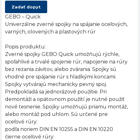
Zadať dopyt
GEBO – Quick
Univerzálne zverné spojky na spájanie oceľových,
varných, olovených a plastových rúr
Popis produktu:
Zverné spojky GEBO Quick umožňujú rýchle,
spoľahlivé a trvalé spojenie rúr, napojenie na rúry
bez rezania závitov, alebo zvárania. Spojky sú
vhodné pre spájanie rúr s hladkými koncami.
Spojky vytvárajú mechanicky pevný spoj.
Predpokladá sa jednorázové použitie. Pri
demontáži a opätovnom použití je nutné použiť
nové tesnenie. Spojky umožňujú priamu montáž,
alebo montáž pod uhlom. Sú určené pre:
oceľové rúry:
podľa noriem DIN EN 10255 a DIN EN 10220
čierne oceľové rúry: