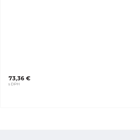
73,36 €
s DPH