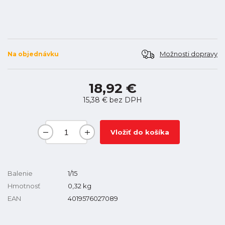
Možnosti dopravy
Na objednávku
18,92 €
15,38 €
bez DPH
Vložiť do košíka
Balenie
1/15
Hmotnosť
0,32
kg
EAN
4019576027089