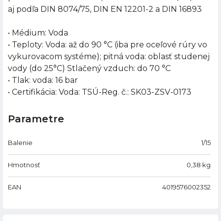
aj podľa DIN 8074/75, DIN EN 12201-2 a DIN 16893
• Médium: Voda
• Teploty: Voda: až do 90 °C (iba pre oceľové rúry vo
vykurovacom systéme); pitná voda: oblasť studenej
vody (do 25°C) Stlačený vzduch: do 70 °C
• Tlak: voda: 16 bar
• Certifikácia: Voda: TSÚ-Reg. č.: SK03-ZSV-0173
Parametre
Balenie
1/15
Hmotnosť
0,38
kg
EAN
4019576002352