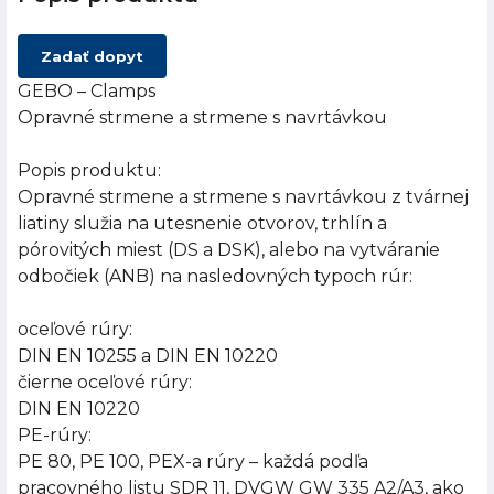
Zadať dopyt
GEBO – Clamps
Opravné strmene a strmene s navrtávkou
Popis produktu:
Opravné strmene a strmene s navrtávkou z tvárnej
liatiny služia na utesnenie otvorov, trhlín a
pórovitých miest (DS a DSK), alebo na vytváranie
odbočiek (ANB) na nasledovných typoch rúr:
oceľové rúry:
DIN EN 10255 a DIN EN 10220
čierne oceľové rúry:
DIN EN 10220
PE-rúry:
PE 80, PE 100, PEX-a rúry – každá podľa
pracovného listu SDR 11, DVGW GW 335 A2/A3, ako