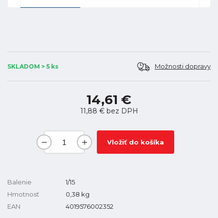
Možnosti dopravy
SKLADOM > 5 ks
14,61 €
11,88 €
bez DPH
Vložiť do košíka
Balenie
1/15
Hmotnosť
0,38
kg
EAN
4019576002352