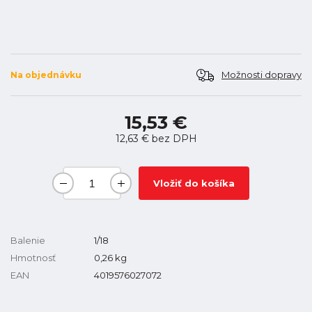
Možnosti dopravy
Na objednávku
15,53 €
12,63 €
bez DPH
Vložiť do košíka
Balenie
1/18
Hmotnosť
0,26
kg
EAN
4019576027072