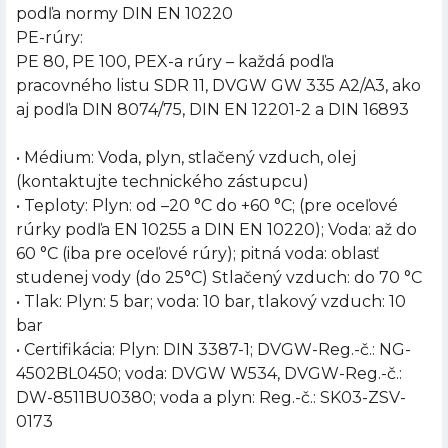
podľa normy DIN EN 10220
PE-rúry:
PE 80, PE 100, PEX-a rúry – každá podľa
pracovného listu SDR 11, DVGW GW 335 A2/A3, ako
aj podľa DIN 8074/75, DIN EN 12201-2 a DIN 16893
• Médium: Voda, plyn, stlačený vzduch, olej
(kontaktujte technického zástupcu)
• Teploty: Plyn: od –20 °C do +60 °C; (pre oceľové
rúrky podľa EN 10255 a DIN EN 10220); Voda: až do
60 °C (iba pre oceľové rúry); pitná voda: oblasť
studenej vody (do 25°C) Stlačený vzduch: do 70 °C
• Tlak: Plyn: 5 bar; voda: 10 bar, tlakový vzduch: 10
bar
• Certifikácia: Plyn: DIN 3387-1; DVGW-Reg.-č.: NG-
4502BL0450; voda: DVGW W534, DVGW-Reg.-č.:
DW-8511BU0380; voda a plyn: Reg.-č.: SK03-ZSV-
0173