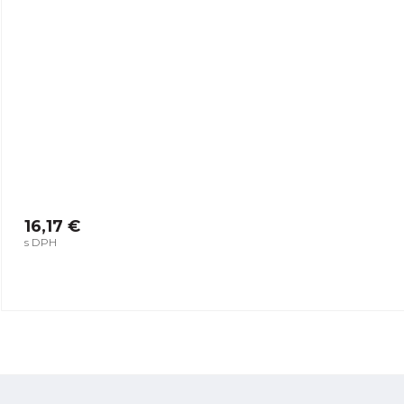
16,17 €
s DPH