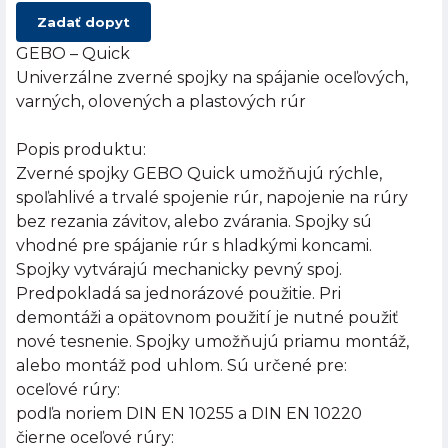
Zadať dopyt
GEBO – Quick
Univerzálne zverné spojky na spájanie oceľových,
varných, olovených a plastových rúr
Popis produktu:
Zverné spojky GEBO Quick umožňujú rýchle,
spoľahlivé a trvalé spojenie rúr, napojenie na rúry
bez rezania závitov, alebo zvárania. Spojky sú
vhodné pre spájanie rúr s hladkými koncami.
Spojky vytvárajú mechanicky pevný spoj.
Predpokladá sa jednorázové použitie. Pri
demontáži a opätovnom použití je nutné použiť
nové tesnenie. Spojky umožňujú priamu montáž,
alebo montáž pod uhlom. Sú určené pre:
oceľové rúry:
podľa noriem DIN EN 10255 a DIN EN 10220
čierne oceľové rúry: