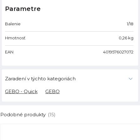
Parametre
Balenie
1/18
Hmotnosť
0,26
kg
EAN
4019576027072
Zaradení v týchto kategoriách
GEBO - Quick
GEBO
Podobné produkty
(15)