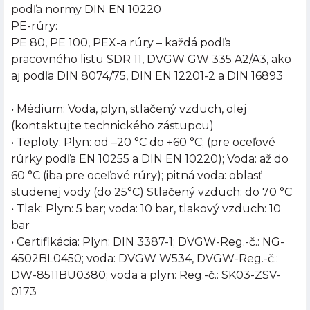
podľa normy DIN EN 10220
PE-rúry:
PE 80, PE 100, PEX-a rúry – každá podľa
pracovného listu SDR 11, DVGW GW 335 A2/A3, ako
aj podľa DIN 8074/75, DIN EN 12201-2 a DIN 16893
• Médium: Voda, plyn, stlačený vzduch, olej
(kontaktujte technického zástupcu)
• Teploty: Plyn: od –20 °C do +60 °C; (pre oceľové
rúrky podľa EN 10255 a DIN EN 10220); Voda: až do
60 °C (iba pre oceľové rúry); pitná voda: oblasť
studenej vody (do 25°C) Stlačený vzduch: do 70 °C
• Tlak: Plyn: 5 bar; voda: 10 bar, tlakový vzduch: 10
bar
• Certifikácia: Plyn: DIN 3387-1; DVGW-Reg.-č.: NG-
4502BL0450; voda: DVGW W534, DVGW-Reg.-č.:
DW-8511BU0380; voda a plyn: Reg.-č.: SK03-ZSV-
0173