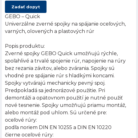
Zadať dopyt
GEBO – Quick
Univerzálne zverné spojky na spájanie oceľových,
varných, olovených a plastových rúr
Popis produktu:
Zverné spojky GEBO Quick umožňujú rýchle,
spoľahlivé a trvalé spojenie rúr, napojenie na rúry
bez rezania závitov, alebo zvárania. Spojky sú
vhodné pre spájanie rúr s hladkými koncami.
Spojky vytvárajú mechanicky pevný spoj.
Predpokladá sa jednorázové použitie. Pri
demontáži a opätovnom použití je nutné použiť
nové tesnenie. Spojky umožňujú priamu montáž,
alebo montáž pod uhlom. Sú určené pre:
oceľové rúry:
podľa noriem DIN EN 10255 a DIN EN 10220
čierne oceľové rúry: