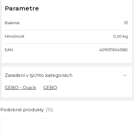
Parametre
Balenie
1/1
Hmotnosť
0,30
kg
EAN
4019576045182
Zaradení v týchto kategoriách
GEBO - Quick
GEBO
Podobné produkty
(15)