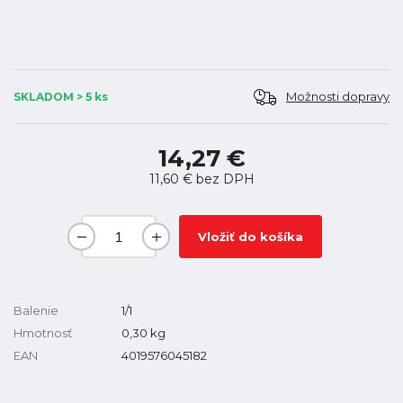
Možnosti dopravy
SKLADOM > 5 ks
14,27 €
11,60 €
bez DPH
Vložiť do košíka
Balenie
1/1
Hmotnosť
0,30
kg
EAN
4019576045182