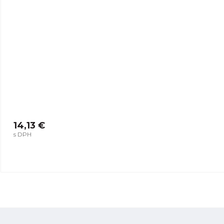
14,13 €
s DPH