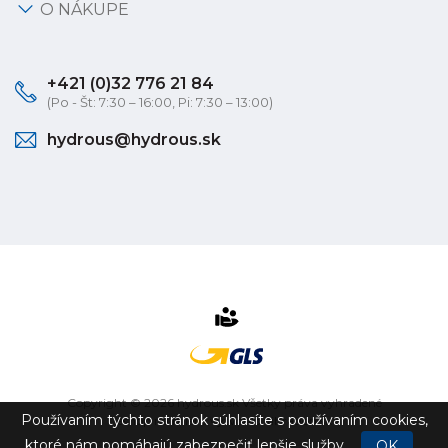
O NÁKUPE
+421 (0)32 776 21 84
(Po - Št: 7:30 – 16:00, Pi: 7:30 – 13:00)
hydrous@hydrous.sk
Copyright © 2026 hydrous.sk Všetky práva vyhradené
Používaním týchto stránok súhlasíte s používaním cookies,
eshop na mieru
vytvorilo
vibration.sk
ktoré nám pomáhajú zabezpečiť lepšie služby.
OK