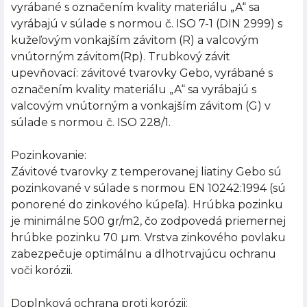
vyrábané s označením kvality materiálu „A“ sa
vyrábajú v súlade s normou č. ISO 7-1 (DIN 2999) s
kužeľovým vonkajším závitom (R) a valcovým
vnútorným závitom(Rp). Trubkový závit
upevňovací: závitové tvarovky Gebo, vyrábané s
označením kvality materiálu „A“ sa vyrábajú s
valcovým vnútorným a vonkajším závitom (G) v
súlade s normou č. ISO 228/1.
Pozinkovanie:
Závitové tvarovky z temperovanej liatiny Gebo sú
pozinkované v súlade s normou EN 10242:1994 (sú
ponorené do zinkového kúpeľa). Hrúbka pozinku
je minimálne 500 gr/m2, čo zodpovedá priemernej
hrúbke pozinku 70 µm. Vrstva zinkového povlaku
zabezpečuje optimálnu a dlhotrvajúcu ochranu
voči korózii.
Doplnková ochrana proti korózii: