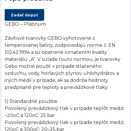
Zadať dopyt
GEBO – Platinum
Závitové tvarovky GEBO vyhotovené z
temperovanej liatiny, zodpovedajú norme č. EN
10242:1994 a sú opatrené označením kvality
materiálu „A“. V súlade touto normou, je tvarovky
Gebo možné použiť v prípade stlačeného
vzduchu, vody, horľavých plynov, uhľohydrátov a
iných médií v prípade, ak sa dodržia hodnoty
predpísané pre teploty a prevádzkové tlaky.
1) Štandardné použitie:
Povolený prevádzkový tlak v prípade teplôt medzi
–20oC a 120oC: 25 bar
Povolený prevádzkový tlak v prípade teplôt medzi
120oC a 300oC: 20–25 bar