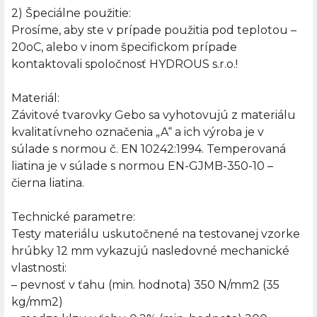
2) Špeciálne použitie:
Prosíme, aby ste v prípade použitia pod teplotou –
20oC, alebo v inom špecifickom prípade
kontaktovali spoločnosť HYDROUS s.r.o.!
Materiál:
Závitové tvarovky Gebo sa vyhotovujú z materiálu
kvalitatívneho označenia „A“ a ich výroba je v
súlade s normou č. EN 10242:1994. Temperovaná
liatina je v súlade s normou EN-GJMB-350-10 –
čierna liatina.
Technické parametre:
Testy materiálu uskutočnené na testovanej vzorke
hrúbky 12 mm vykazujú nasledovné mechanické
vlastnosti:
– pevnosť v ťahu (min. hodnota) 350 N/mm2 (35
kg/mm2)