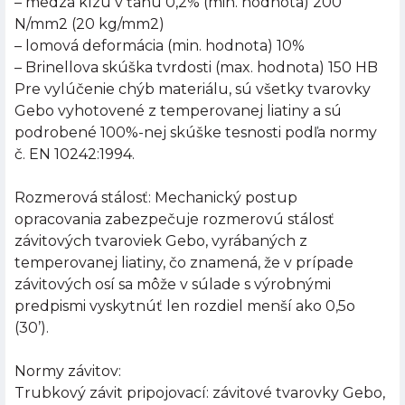
– medza klzu v ťahu 0,2% (min. hodnota) 200
N/mm2 (20 kg/mm2)
– lomová deformácia (min. hodnota) 10%
– Brinellova skúška tvrdosti (max. hodnota) 150 HB
Pre vylúčenie chýb materiálu, sú všetky tvarovky
Gebo vyhotovené z temperovanej liatiny a sú
podrobené 100%-nej skúške tesnosti podľa normy
č. EN 10242:1994.
Rozmerová stálosť: Mechanický postup
opracovania zabezpečuje rozmerovú stálosť
závitových tvaroviek Gebo, vyrábaných z
temperovanej liatiny, čo znamená, že v prípade
závitových osí sa môže v súlade s výrobnými
predpismi vyskytnúť len rozdiel menší ako 0,5o
(30’).
Normy závitov:
Trubkový závit pripojovací: závitové tvarovky Gebo,