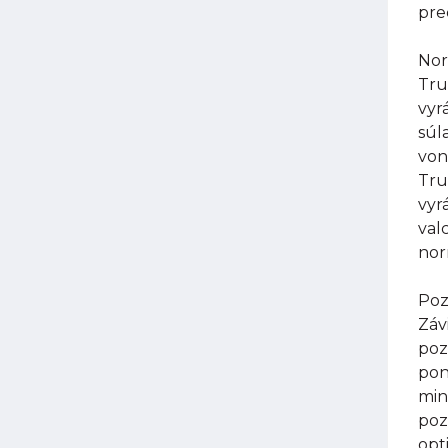
pre
Nor
Tru
vyr
súl
von
Tru
vyr
val
nor
Poz
Záv
poz
pon
min
poz
opt