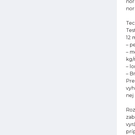
nor
nor
Tec
Tes
12 
– p
– m
kg
– l
– B
Pre
vyh
nej
Roz
zab
vyr
prí