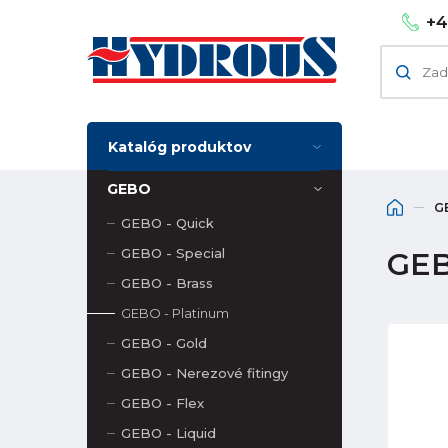
+4
Katalóg produktov
GEBO
G
GEBO - Quick
GEBO - Special
GEB
GEBO - Brass
GEBO - Platinum
GEBO - Gold
GEBO - Nerezové fitingy
GEBO - Flex
GEBO - Liquid