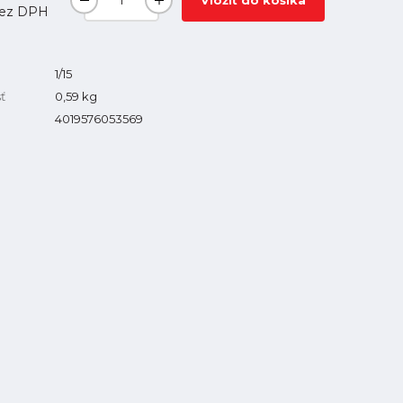
Vložiť do košíka
ez DPH
1/15
ť
0,59
kg
4019576053569