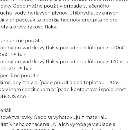
rovky Gebo možné použiť v prípade stlačeného
uchu, vody, horľavých plynov, uhľohydrátov a iných
ií v prípade, ak sa dodržia hodnoty predpísané pre
loty a prevádzkové tlaky.
Štandardné použitie:
olený prevádzkový tlak v prípade teplôt medzi –20oC
20oC: 25 bar
olený prevádzkový tlak v prípade teplôt medzi 120oC a
oC: 20–25 bar
Špeciálne použitie:
síme, aby ste v prípade použitia pod teplotou –20oC,
bo v inom špecifickom prípade kontaktovali spoločnosť
ROUS s.r.o.!
eriál:
itové tvarovky Gebo sa vyhotovujú z materiálu
litatívneho označenia „A“ a ich výroba je v súlade s