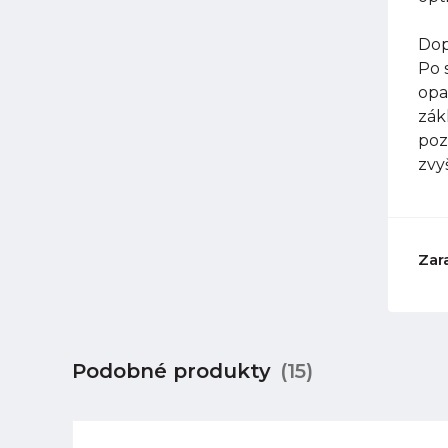
Dop
Po 
opa
zák
poz
zvy
Zar
Podobné produkty
(15)