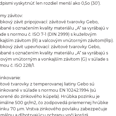
dpismi vyskytnúť len rozdiel menší ako 0,5o (30’).
my závitov:
bkový závit pripojovací: závitové tvarovky Gebo,
ábané s označením kvality materiálu „A“ sa vyrábajú v
ade s normou č. ISO 7-1 (DIN 2999) s kužeľovým
kajším závitom (R) a valcovým vnútorným závitom(Rp).
bkový závit upevňovací: závitové tvarovky Gebo,
ábané s označením kvality materiálu „A“ sa vyrábajú s
covým vnútorným a vonkajším závitom (G) v súlade s
mou č. ISO 228/1.
inkovanie:
itové tvarovky z temperovanej liatiny Gebo sú
inkované v súlade s normou EN 10242:1994 (sú
orené do zinkového kúpeľa). Hrúbka pozinku je
imálne 500 gr/m2, čo zodpovedá priemernej hrúbke
inku 70 µm. Vrstva zinkového povlaku zabezpečuje
imálnu a dlhotrvajúcu ochranu voči korózii.