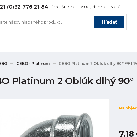
21 (0)32 776 21 84
(Po - Št: 7:30 – 16:00, Pi: 7:30 – 13:00)
Hľadať
EBO
GEBO - Platinum
GEBO Platinum 2 Oblúk dlhý 90° F/F 1.1/
O Platinum 2 Oblúk dlhý 90° F/
Na obje
7,18