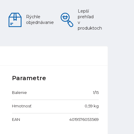
Lepší
Rýchle
prehľad
objednávanie
v
produktoch
Parametre
Balenie
1/15
Hmotnosť
0,59
kg
EAN
4019576053569