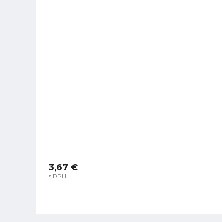
3,67 €
s DPH