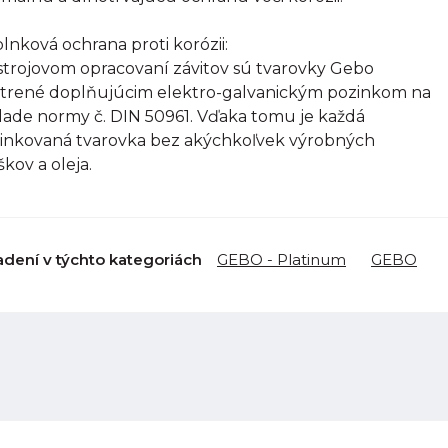
lnková ochrana proti korózii:
strojovom opracovaní závitov sú tvarovky Gebo
trené doplňujúcim elektro-galvanickým pozinkom na
lade normy č. DIN 50961. Vďaka tomu je každá
inkovaná tvarovka bez akýchkoľvek výrobných
škov a oleja.
adení v týchto kategoriách
GEBO - Platinum
GEBO