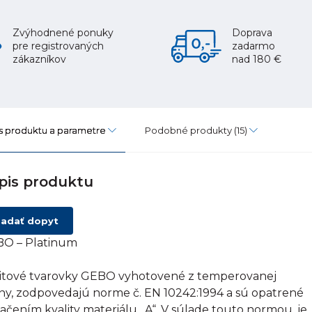
Zvýhodnené ponuky
Doprava
pre registrovaných
zadarmo
zákazníkov
nad 180 €
s produktu a parametre
Podobné produkty
(15)
pis produktu
adať dopyt
O – Platinum
itové tvarovky GEBO vyhotovené z temperovanej
tiny, zodpovedajú norme č. EN 10242:1994 a sú opatrené
ačením kvality materiálu „A“. V súlade touto normou, je