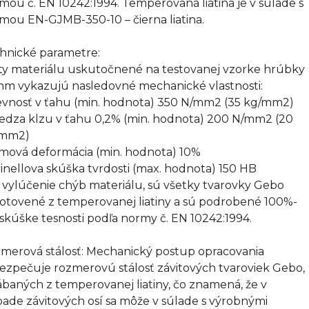
mou č. EN 10242:1994. Temperovaná liatina je v súlade s
mou EN-GJMB-350-10 – čierna liatina.
hnické parametre:
ty materiálu uskutočnené na testovanej vzorke hrúbky
mm vykazujú nasledovné mechanické vlastnosti:
evnosť v ťahu (min. hodnota) 350 N/mm2 (35 kg/mm2)
edza klzu v ťahu 0,2% (min. hodnota) 200 N/mm2 (20
/mm2)
omová deformácia (min. hodnota) 10%
rinellova skúška tvrdosti (max. hodnota) 150 HB
 vylúčenie chýb materiálu, sú všetky tvarovky Gebo
otovené z temperovanej liatiny a sú podrobené 100%-
 skúške tesnosti podľa normy č. EN 10242:1994.
merová stálosť: Mechanický postup opracovania
ezpečuje rozmerovú stálosť závitových tvaroviek Gebo,
ábaných z temperovanej liatiny, čo znamená, že v
pade závitových osí sa môže v súlade s výrobnými