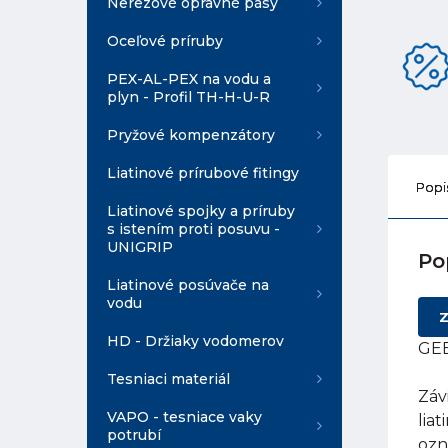
Nerezové opravné pásy
Oceľové príruby
PEX-AL-PEX na vodu a
plyn - Profil TH-H-U-R
Pryžové kompenzátory
Liatinové prírubové fitingy
Popi
Liatinové spojky a príruby
s istením proti posuvu -
UNIGRIP
Po
Liatinové posúvače na
vodu
Z
HD - Držiaky vodomerov
GEB
Tesniaci materiál
Záv
VAPO - tesniace vaky
lia
potrubí
ozn