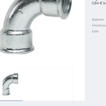
5,84 €
b
Balenie
Hmotnos
EAN