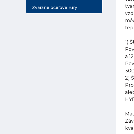
tva
Zvárané oceľové rúry
vzd
méd
tep
1) 
Pov
a 1
Pov
300
2) 
Pro
ale
HYD
Mat
Záv
kva