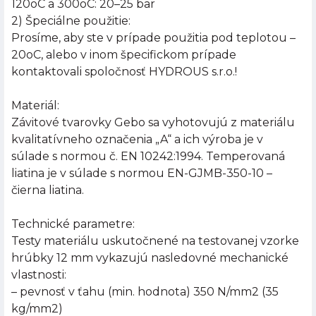
120oC a 300oC: 20–25 bar
2) Špeciálne použitie:
Prosíme, aby ste v prípade použitia pod teplotou –
20oC, alebo v inom špecifickom prípade
kontaktovali spoločnosť HYDROUS s.r.o.!
Materiál:
Závitové tvarovky Gebo sa vyhotovujú z materiálu
kvalitatívneho označenia „A“ a ich výroba je v
súlade s normou č. EN 10242:1994. Temperovaná
liatina je v súlade s normou EN-GJMB-350-10 –
čierna liatina.
Technické parametre:
Testy materiálu uskutočnené na testovanej vzorke
hrúbky 12 mm vykazujú nasledovné mechanické
vlastnosti:
– pevnosť v ťahu (min. hodnota) 350 N/mm2 (35
kg/mm2)