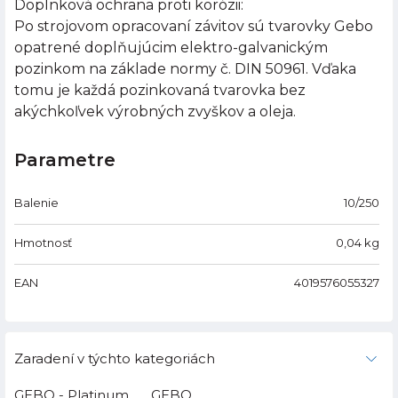
Doplnková ochrana proti korózii:
Po strojovom opracovaní závitov sú tvarovky Gebo
opatrené doplňujúcim elektro-galvanickým
pozinkom na základe normy č. DIN 50961. Vďaka
tomu je každá pozinkovaná tvarovka bez
akýchkoľvek výrobných zvyškov a oleja.
Parametre
Balenie
10/250
Hmotnosť
0,04
kg
EAN
4019576055327
Zaradení v týchto kategoriách
GEBO - Platinum
GEBO