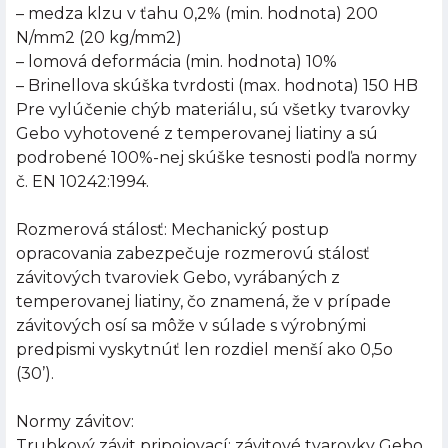
– medza klzu v ťahu 0,2% (min. hodnota) 200
N/mm2 (20 kg/mm2)
– lomová deformácia (min. hodnota) 10%
– Brinellova skúška tvrdosti (max. hodnota) 150 HB
Pre vylúčenie chýb materiálu, sú všetky tvarovky
Gebo vyhotovené z temperovanej liatiny a sú
podrobené 100%-nej skúške tesnosti podľa normy
č. EN 10242:1994.
Rozmerová stálosť: Mechanický postup
opracovania zabezpečuje rozmerovú stálosť
závitových tvaroviek Gebo, vyrábaných z
temperovanej liatiny, čo znamená, že v prípade
závitových osí sa môže v súlade s výrobnými
predpismi vyskytnúť len rozdiel menší ako 0,5o
(30’).
Normy závitov:
Trubkový závit pripojovací: závitové tvarovky Gebo,