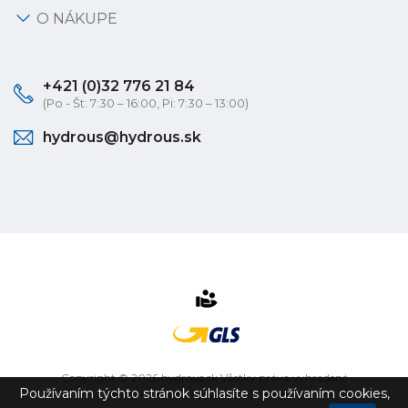
O NÁKUPE
+421 (0)32 776 21 84
(Po - Št: 7:30 – 16:00, Pi: 7:30 – 13:00)
hydrous@hydrous.sk
Copyright © 2026 hydrous.sk Všetky práva vyhradené
Používaním týchto stránok súhlasíte s používaním cookies,
eshop na mieru
vytvorilo
vibration.sk