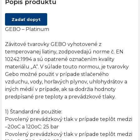
Popis produktu
Zadať dopyt
GEBO – Platinum
Závitové tvarovky GEBO vyhotovené z
temperovanej liatiny, zodpovedajú norme č. EN
10242:1994 a sú opatrené označením kvality
materiálu „A“. V súlade touto normou, je tvarovky
Gebo možné použiť v prípade stlačeného
vzduchu, vody, horľavých plynov, uhľohydrátov a
iných médií v prípade, ak sa dodržia hodnoty
predpísané pre teploty a prevádzkové tlaky.
1) Štandardné použitie:
Povolený prevádzkový tlak v prípade teplôt medzi
–20oC a 120oC: 25 bar
Povolený prevádzkový tlak v prípade teplôt medzi