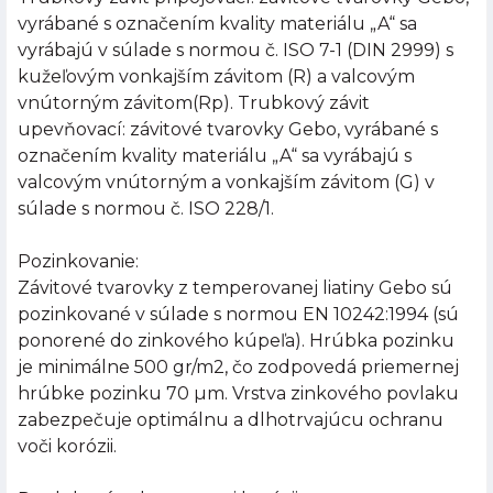
vyrábané s označením kvality materiálu „A“ sa
vyrábajú v súlade s normou č. ISO 7-1 (DIN 2999) s
kužeľovým vonkajším závitom (R) a valcovým
vnútorným závitom(Rp). Trubkový závit
upevňovací: závitové tvarovky Gebo, vyrábané s
označením kvality materiálu „A“ sa vyrábajú s
valcovým vnútorným a vonkajším závitom (G) v
súlade s normou č. ISO 228/1.
Pozinkovanie:
Závitové tvarovky z temperovanej liatiny Gebo sú
pozinkované v súlade s normou EN 10242:1994 (sú
ponorené do zinkového kúpeľa). Hrúbka pozinku
je minimálne 500 gr/m2, čo zodpovedá priemernej
hrúbke pozinku 70 µm. Vrstva zinkového povlaku
zabezpečuje optimálnu a dlhotrvajúcu ochranu
voči korózii.