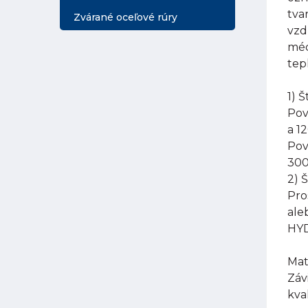
tva
Zvárané oceľové rúry
vzd
méd
tep
1) 
Pov
a 1
Pov
300
2) 
Pro
ale
HYD
Mat
Záv
kva