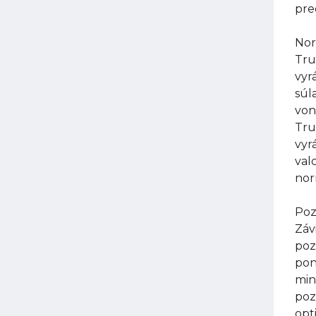
pre
Nor
Tru
vyr
súl
von
Tru
vyr
val
nor
Poz
Záv
poz
pon
min
poz
opt