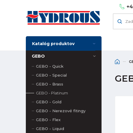
+4
Katalóg produktov
GEBO
G
GEBO - Quick
GEBO - Special
GEB
GEBO - Brass
GEBO - Platinum
GEBO - Gold
GEBO - Nerezové fitingy
GEBO - Flex
GEBO - Liquid