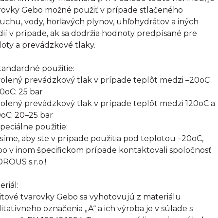
rovky Gebo možné použiť v prípade stlačeného
uchu, vody, horľavých plynov, uhľohydrátov a iných
ií v prípade, ak sa dodržia hodnoty predpísané pre
loty a prevádzkové tlaky.
Štandardné použitie:
olený prevádzkový tlak v prípade teplôt medzi –20oC
20oC: 25 bar
olený prevádzkový tlak v prípade teplôt medzi 120oC a
oC: 20–25 bar
Špeciálne použitie:
síme, aby ste v prípade použitia pod teplotou –20oC,
bo v inom špecifickom prípade kontaktovali spoločnosť
ROUS s.r.o.!
eriál:
itové tvarovky Gebo sa vyhotovujú z materiálu
litatívneho označenia „A“ a ich výroba je v súlade s