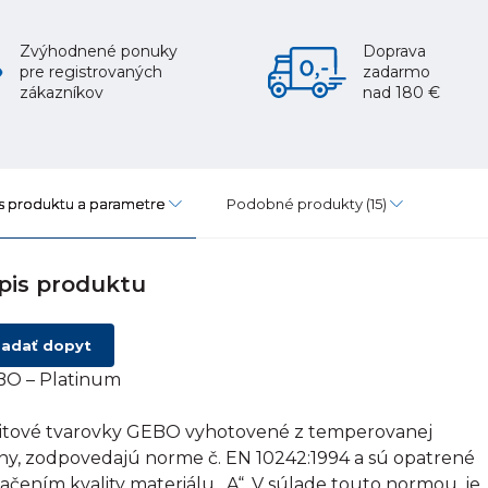
Zvýhodnené ponuky
Doprava
pre registrovaných
zadarmo
zákazníkov
nad 180 €
s produktu a parametre
Podobné produkty
(15)
pis produktu
adať dopyt
O – Platinum
itové tvarovky GEBO vyhotovené z temperovanej
tiny, zodpovedajú norme č. EN 10242:1994 a sú opatrené
ačením kvality materiálu „A“. V súlade touto normou, je