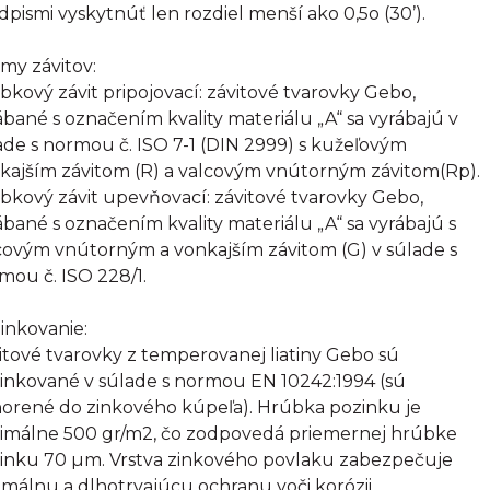
dpismi vyskytnúť len rozdiel menší ako 0,5o (30’).
my závitov:
bkový závit pripojovací: závitové tvarovky Gebo,
ábané s označením kvality materiálu „A“ sa vyrábajú v
ade s normou č. ISO 7-1 (DIN 2999) s kužeľovým
kajším závitom (R) a valcovým vnútorným závitom(Rp).
bkový závit upevňovací: závitové tvarovky Gebo,
ábané s označením kvality materiálu „A“ sa vyrábajú s
covým vnútorným a vonkajším závitom (G) v súlade s
mou č. ISO 228/1.
inkovanie:
itové tvarovky z temperovanej liatiny Gebo sú
inkované v súlade s normou EN 10242:1994 (sú
orené do zinkového kúpeľa). Hrúbka pozinku je
imálne 500 gr/m2, čo zodpovedá priemernej hrúbke
inku 70 µm. Vrstva zinkového povlaku zabezpečuje
imálnu a dlhotrvajúcu ochranu voči korózii.