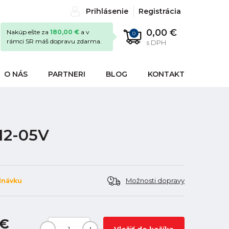
Prihlásenie
Registrácia
0,00 €
Nakúp ešte za
180,00 €
a v
0
rámci SR máš dopravu zdarma.
s DPH
O NÁS
PARTNERI
BLOG
KONTAKT
312-05V
Možnosti dopravy
dnávku
 €