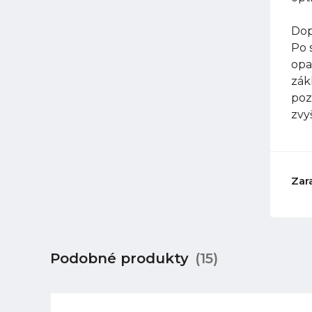
Dop
Po 
opa
zák
poz
zvy
Zar
Podobné produkty
(15)