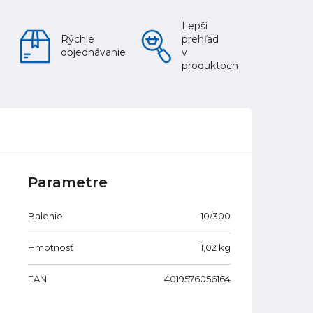
Lepší
Rýchle
prehľad
objednávanie
v
produktoch
Parametre
Balenie
10/300
Hmotnosť
1,02
kg
EAN
4019576056164