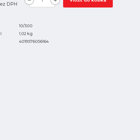
Vložiť do košíka
ez DPH
10/300
ť
1,02
kg
4019576056164