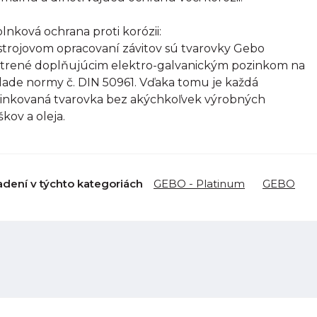
lnková ochrana proti korózii:
strojovom opracovaní závitov sú tvarovky Gebo
trené doplňujúcim elektro-galvanickým pozinkom na
lade normy č. DIN 50961. Vďaka tomu je každá
inkovaná tvarovka bez akýchkoľvek výrobných
škov a oleja.
adení v týchto kategoriách
GEBO - Platinum
GEBO