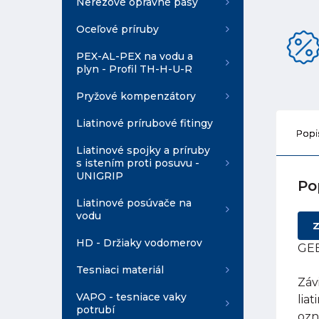
Nerezové opravné pásy
Oceľové príruby
PEX-AL-PEX na vodu a
plyn - Profil TH-H-U-R
Pryžové kompenzátory
Liatinové prírubové fitingy
Popi
Liatinové spojky a príruby
s istením proti posuvu -
UNIGRIP
Po
Liatinové posúvače na
vodu
Z
HD - Držiaky vodomerov
GEB
Tesniaci materiál
Záv
VAPO - tesniace vaky
lia
potrubí
ozn