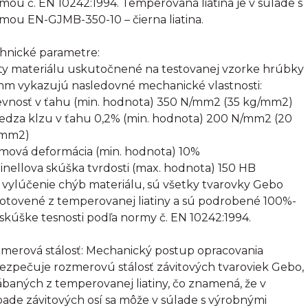
mou č. EN 10242:1994. Temperovaná liatina je v súlade s
mou EN-GJMB-350-10 – čierna liatina.
hnické parametre:
ty materiálu uskutočnené na testovanej vzorke hrúbky
mm vykazujú nasledovné mechanické vlastnosti:
evnosť v ťahu (min. hodnota) 350 N/mm2 (35 kg/mm2)
edza klzu v ťahu 0,2% (min. hodnota) 200 N/mm2 (20
/mm2)
omová deformácia (min. hodnota) 10%
rinellova skúška tvrdosti (max. hodnota) 150 HB
 vylúčenie chýb materiálu, sú všetky tvarovky Gebo
otovené z temperovanej liatiny a sú podrobené 100%-
 skúške tesnosti podľa normy č. EN 10242:1994.
merová stálosť: Mechanický postup opracovania
ezpečuje rozmerovú stálosť závitových tvaroviek Gebo,
ábaných z temperovanej liatiny, čo znamená, že v
pade závitových osí sa môže v súlade s výrobnými