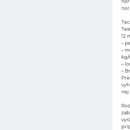
nor
nor
Tec
Tes
12 
– p
– m
kg
– l
– B
Pre
vyh
nej
Roz
zab
vyr
prí