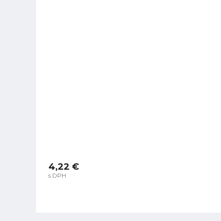
4,22 €
s DPH