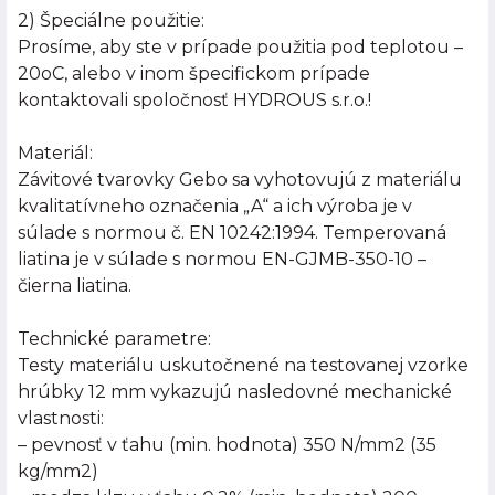
2) Špeciálne použitie:
Prosíme, aby ste v prípade použitia pod teplotou –
20oC, alebo v inom špecifickom prípade
kontaktovali spoločnosť HYDROUS s.r.o.!
Materiál:
Závitové tvarovky Gebo sa vyhotovujú z materiálu
kvalitatívneho označenia „A“ a ich výroba je v
súlade s normou č. EN 10242:1994. Temperovaná
liatina je v súlade s normou EN-GJMB-350-10 –
čierna liatina.
Technické parametre:
Testy materiálu uskutočnené na testovanej vzorke
hrúbky 12 mm vykazujú nasledovné mechanické
vlastnosti:
– pevnosť v ťahu (min. hodnota) 350 N/mm2 (35
kg/mm2)