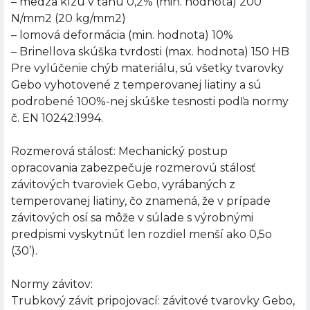
– medza klzu v ťahu 0,2% (min. hodnota) 200
N/mm2 (20 kg/mm2)
– lomová deformácia (min. hodnota) 10%
– Brinellova skúška tvrdosti (max. hodnota) 150 HB
Pre vylúčenie chýb materiálu, sú všetky tvarovky
Gebo vyhotovené z temperovanej liatiny a sú
podrobené 100%-nej skúške tesnosti podľa normy
č. EN 10242:1994.
Rozmerová stálosť: Mechanický postup
opracovania zabezpečuje rozmerovú stálosť
závitových tvaroviek Gebo, vyrábaných z
temperovanej liatiny, čo znamená, že v prípade
závitových osí sa môže v súlade s výrobnými
predpismi vyskytnúť len rozdiel menší ako 0,5o
(30’).
Normy závitov:
Trubkový závit pripojovací: závitové tvarovky Gebo,