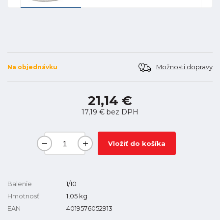
Možnosti dopravy
Na objednávku
21,14 €
17,19 €
bez DPH
Vložiť do košíka
Balenie
1/10
Hmotnosť
1,05
kg
EAN
4019576052913