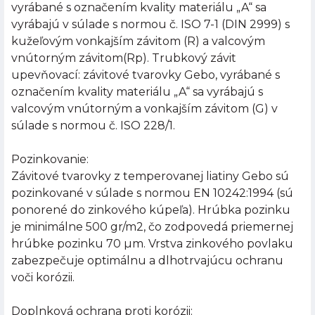
vyrábané s označením kvality materiálu „A“ sa
vyrábajú v súlade s normou č. ISO 7-1 (DIN 2999) s
kužeľovým vonkajším závitom (R) a valcovým
vnútorným závitom(Rp). Trubkový závit
upevňovací: závitové tvarovky Gebo, vyrábané s
označením kvality materiálu „A“ sa vyrábajú s
valcovým vnútorným a vonkajším závitom (G) v
súlade s normou č. ISO 228/1.
Pozinkovanie:
Závitové tvarovky z temperovanej liatiny Gebo sú
pozinkované v súlade s normou EN 10242:1994 (sú
ponorené do zinkového kúpeľa). Hrúbka pozinku
je minimálne 500 gr/m2, čo zodpovedá priemernej
hrúbke pozinku 70 µm. Vrstva zinkového povlaku
zabezpečuje optimálnu a dlhotrvajúcu ochranu
voči korózii.
Doplnková ochrana proti korózii: