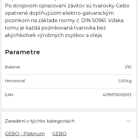
Po strojovom opracovaní závitov sú tvarovky Gebo
opatrené doplňujúcim elektro-galvanickým
pozinkom na základe normy č. DIN 50961. Vďaka
tomu je každá pozinkovaná tvarovka bez
akýchkoľvek výrobných zvyškov a oleja.
Parametre
Balenie
1/10
Hmotnosť
1,05
kg
EAN
4019576052913
Zaradení v týchto kategoriách
GEBO - Platinum
GEBO