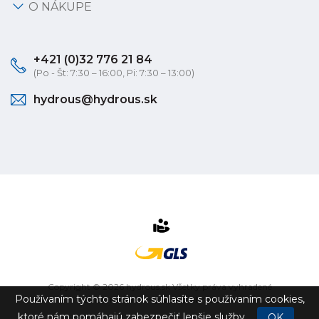
O NÁKUPE
+421 (0)32 776 21 84
(Po - Št: 7:30 – 16:00, Pi: 7:30 – 13:00)
hydrous@hydrous.sk
Copyright © 2026 hydrous.sk Všetky práva vyhradené
Používaním týchto stránok súhlasíte s používaním cookies,
eshop na mieru
vytvorilo
vibration.sk
ktoré nám pomáhajú zabezpečiť lepšie služby.
OK