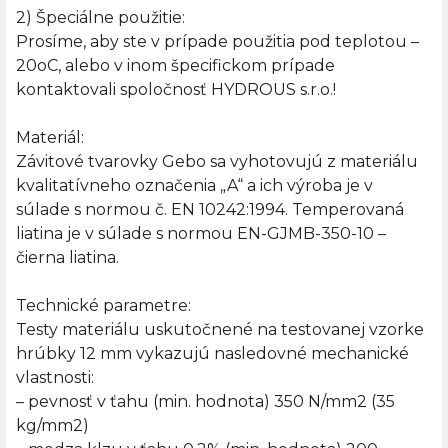
2) Špeciálne použitie:
Prosíme, aby ste v prípade použitia pod teplotou –
20oC, alebo v inom špecifickom prípade
kontaktovali spoločnosť HYDROUS s.r.o.!
Materiál:
Závitové tvarovky Gebo sa vyhotovujú z materiálu
kvalitatívneho označenia „A“ a ich výroba je v
súlade s normou č. EN 10242:1994. Temperovaná
liatina je v súlade s normou EN-GJMB-350-10 –
čierna liatina.
Technické parametre:
Testy materiálu uskutočnené na testovanej vzorke
hrúbky 12 mm vykazujú nasledovné mechanické
vlastnosti:
– pevnosť v ťahu (min. hodnota) 350 N/mm2 (35
kg/mm2)