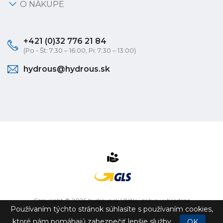
O NÁKUPE
+421 (0)32 776 21 84
(Po - Št: 7:30 – 16:00, Pi: 7:30 – 13:00)
hydrous@hydrous.sk
Copyright © 2026 hydrous.sk Všetky práva vyhradené
Používaním týchto stránok súhlasíte s používaním cookies,
eshop na mieru
vytvorilo
vibration.sk
ktoré nám pomáhajú zabezpečiť lepšie služby.
OK