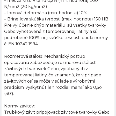
– medza klzu v ťahu 0,2% (min. hodnota) 200
N/mm2 (20 kg/mm2)
– lomová deformácia (min. hodnota) 10%
– Brinellova skúška tvrdosti (max. hodnota) 150 HB
Pre vylúčenie chýb materiálu, sú všetky tvarovky
Gebo vyhotovené z temperovanej liatiny a sú
podrobené 100%-nej skúške tesnosti podľa normy
č. EN 10242:1994.
Rozmerová stálosť: Mechanický postup
opracovania zabezpečuje rozmerovú stálosť
závitových tvaroviek Gebo, vyrábaných z
temperovanej liatiny, čo znamená, že v prípade
závitových osí sa môže v súlade s výrobnými
predpismi vyskytnúť len rozdiel menší ako 0,5o
(30’).
Normy závitov:
Trubkový závit pripojovací: závitové tvarovky Gebo,