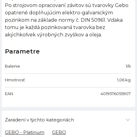
Po strojovom opracovaní závitov sú tvarovky Gebo
opatrené doplňujúcim elektro-galvanickým
pozinkom na základe normy č. DIN 50961. Vďaka
tomu je každá pozinkovaná tvarovka bez
akýchkoľvek výrobných zvyškov a oleja.
Parametre
Balenie
1/6
Hmotnosť
1,06
kg
EAN
4019576055907
Zaradení v týchto kategoriách
GEBO - Platinum
GEBO