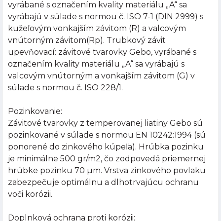
vyrábané s označením kvality materiálu „A“ sa
vyrábajú v súlade s normou č. ISO 7-1 (DIN 2999) s
kužeľovým vonkajším závitom (R) a valcovým
vnútorným závitom(Rp). Trubkový závit
upevňovací: závitové tvarovky Gebo, vyrábané s
označením kvality materiálu „A“ sa vyrábajú s
valcovým vnútorným a vonkajším závitom (G) v
súlade s normou č. ISO 228/1.
Pozinkovanie:
Závitové tvarovky z temperovanej liatiny Gebo sú
pozinkované v súlade s normou EN 10242:1994 (sú
ponorené do zinkového kúpeľa). Hrúbka pozinku
je minimálne 500 gr/m2, čo zodpovedá priemernej
hrúbke pozinku 70 µm. Vrstva zinkového povlaku
zabezpečuje optimálnu a dlhotrvajúcu ochranu
voči korózii.
Doplnková ochrana proti korózii: