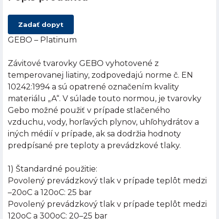
Zadať dopyt
GEBO – Platinum
Závitové tvarovky GEBO vyhotovené z
temperovanej liatiny, zodpovedajú norme č. EN
10242:1994 a sú opatrené označením kvality
materiálu „A“. V súlade touto normou, je tvarovky
Gebo možné použiť v prípade stlačeného
vzduchu, vody, horľavých plynov, uhľohydrátov a
iných médií v prípade, ak sa dodržia hodnoty
predpísané pre teploty a prevádzkové tlaky.
1) Štandardné použitie:
Povolený prevádzkový tlak v prípade teplôt medzi
–20oC a 120oC: 25 bar
Povolený prevádzkový tlak v prípade teplôt medzi
120oC a 300oC: 20–25 bar