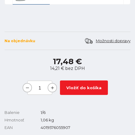
Možnosti dopravy
Na objednávku
17,48 €
14,21 €
bez DPH
Vložiť do košíka
Balenie
1/6
Hmotnosť
1,06
kg
EAN
4019576055907