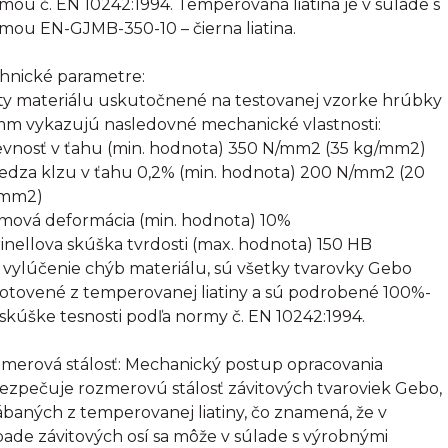
mou č. EN 10242:1994. Temperovaná liatina je v súlade s
mou EN-GJMB-350-10 – čierna liatina.
hnické parametre:
ty materiálu uskutočnené na testovanej vzorke hrúbky
mm vykazujú nasledovné mechanické vlastnosti:
evnosť v ťahu (min. hodnota) 350 N/mm2 (35 kg/mm2)
edza klzu v ťahu 0,2% (min. hodnota) 200 N/mm2 (20
/mm2)
omová deformácia (min. hodnota) 10%
rinellova skúška tvrdosti (max. hodnota) 150 HB
 vylúčenie chýb materiálu, sú všetky tvarovky Gebo
otovené z temperovanej liatiny a sú podrobené 100%-
 skúške tesnosti podľa normy č. EN 10242:1994.
merová stálosť: Mechanický postup opracovania
ezpečuje rozmerovú stálosť závitových tvaroviek Gebo,
ábaných z temperovanej liatiny, čo znamená, že v
pade závitových osí sa môže v súlade s výrobnými