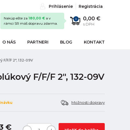
Prihlásenie
Registrácia
0,00 €
Nakúp ešte za
180,00 €
a v
0
rámci SR máš dopravu zdarma.
s DPH
O NÁS
PARTNERI
BLOG
KONTAKT
 F/F/F 2", 132-09V
lúkový F/F/F 2", 132-09V
Možnosti dopravy
dnávku
3 €