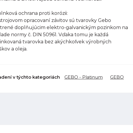
lnková ochrana proti korózii:
strojovom opracovaní závitov sú tvarovky Gebo
trené doplňujúcim elektro-galvanickým pozinkom na
lade normy č. DIN 50961. Vďaka tomu je každá
inkovaná tvarovka bez akýchkoľvek výrobných
škov a oleja.
adení v týchto kategoriách
GEBO - Platinum
GEBO