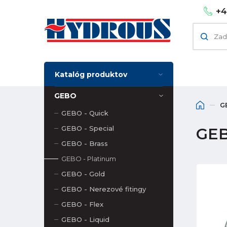
+4
Katalóg produktov
GEBO
G
GEBO - Quick
GEBO - Special
GEB
GEBO - Brass
GEBO - Platinum
GEBO - Gold
GEBO - Nerezové fitingy
GEBO - Flex
GEBO - Liquid