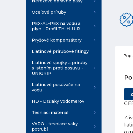
Nerezové opravné pásy
Oceľové príruby
PEX-AL-PEX na vodu a
plyn - Profil TH-H-U-R
Pryžové kompenzátory
Liatinové prírubové fitingy
Popi
Liatinové spojky a príruby
s istením proti posuvu -
UNIGRIP
Po
Liatinové posúvače na
vodu
Z
HD - Držiaky vodomerov
GEB
Tesniaci materiál
Záv
VAPO - tesniace vaky
lia
potrubí
ozn