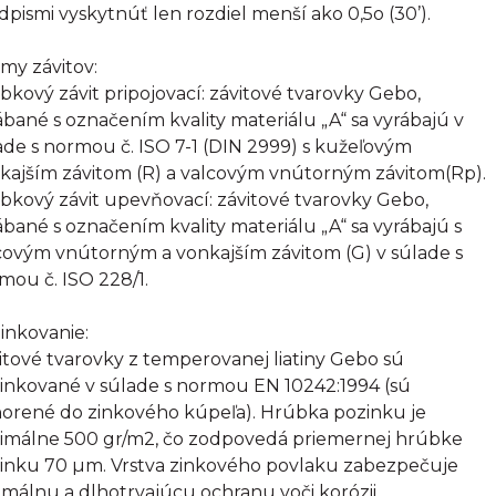
dpismi vyskytnúť len rozdiel menší ako 0,5o (30’).
my závitov:
bkový závit pripojovací: závitové tvarovky Gebo,
ábané s označením kvality materiálu „A“ sa vyrábajú v
ade s normou č. ISO 7-1 (DIN 2999) s kužeľovým
kajším závitom (R) a valcovým vnútorným závitom(Rp).
bkový závit upevňovací: závitové tvarovky Gebo,
ábané s označením kvality materiálu „A“ sa vyrábajú s
covým vnútorným a vonkajším závitom (G) v súlade s
mou č. ISO 228/1.
inkovanie:
itové tvarovky z temperovanej liatiny Gebo sú
inkované v súlade s normou EN 10242:1994 (sú
orené do zinkového kúpeľa). Hrúbka pozinku je
imálne 500 gr/m2, čo zodpovedá priemernej hrúbke
inku 70 µm. Vrstva zinkového povlaku zabezpečuje
imálnu a dlhotrvajúcu ochranu voči korózii.