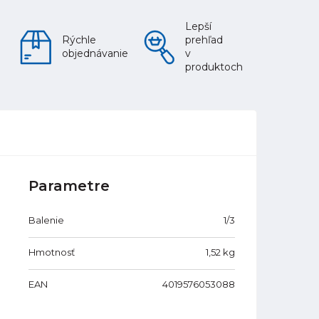
Lepší
Rýchle
prehľad
objednávanie
v
produktoch
Parametre
Balenie
1/3
Hmotnosť
1,52
kg
EAN
4019576053088