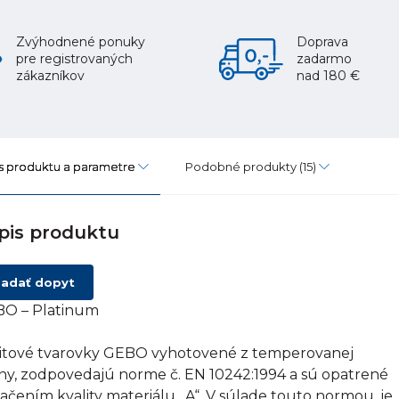
Zvýhodnené ponuky
Doprava
pre registrovaných
zadarmo
zákazníkov
nad 180 €
s produktu a parametre
Podobné produkty
(15)
pis produktu
adať dopyt
O – Platinum
itové tvarovky GEBO vyhotovené z temperovanej
tiny, zodpovedajú norme č. EN 10242:1994 a sú opatrené
ačením kvality materiálu „A“. V súlade touto normou, je