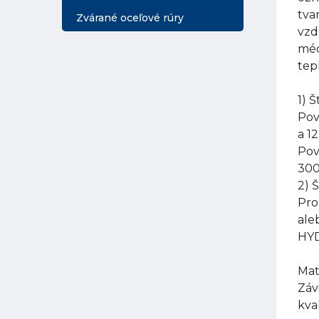
tva
Zvárané oceľové rúry
vzd
méd
tep
1) 
Pov
a 1
Pov
300
2) 
Pro
ale
HYD
Mat
Záv
kva