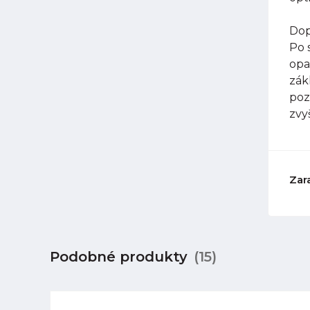
Dop
Po 
opa
zák
poz
zvy
Zar
Podobné produkty
(15)