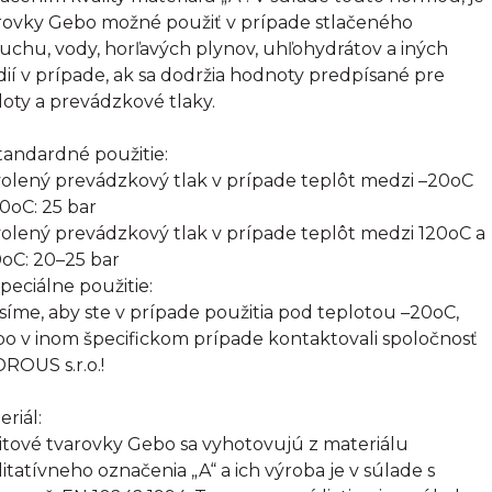
rovky Gebo možné použiť v prípade stlačeného
uchu, vody, horľavých plynov, uhľohydrátov a iných
ií v prípade, ak sa dodržia hodnoty predpísané pre
loty a prevádzkové tlaky.
Štandardné použitie:
olený prevádzkový tlak v prípade teplôt medzi –20oC
20oC: 25 bar
olený prevádzkový tlak v prípade teplôt medzi 120oC a
oC: 20–25 bar
Špeciálne použitie:
síme, aby ste v prípade použitia pod teplotou –20oC,
bo v inom špecifickom prípade kontaktovali spoločnosť
ROUS s.r.o.!
eriál:
itové tvarovky Gebo sa vyhotovujú z materiálu
litatívneho označenia „A“ a ich výroba je v súlade s