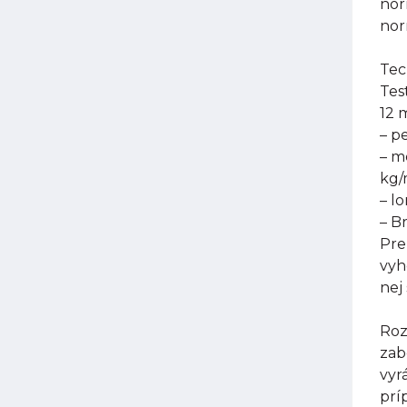
nor
nor
Tec
Tes
12 
– p
– m
kg
– l
– B
Pre
vyh
nej
Roz
zab
vyr
prí