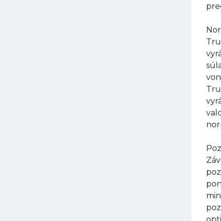
pre
Nor
Tru
vyr
súl
von
Tru
vyr
val
nor
Poz
Záv
poz
pon
min
poz
opt