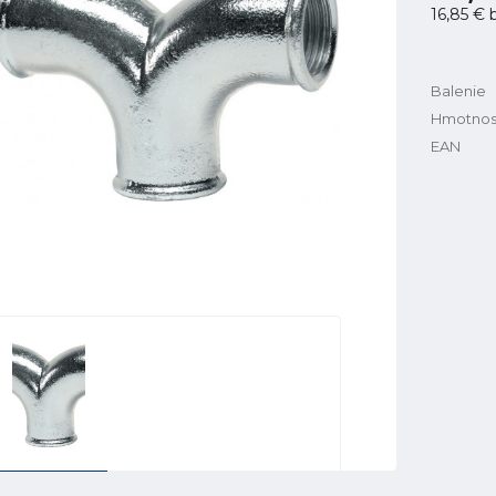
16,85 €
b
Balenie
Hmotnos
EAN