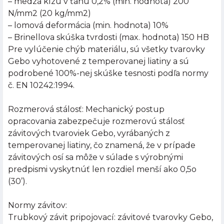
– medza klzu v ťahu 0,2% (min. hodnota) 200
N/mm2 (20 kg/mm2)
– lomová deformácia (min. hodnota) 10%
– Brinellova skúška tvrdosti (max. hodnota) 150 HB
Pre vylúčenie chýb materiálu, sú všetky tvarovky
Gebo vyhotovené z temperovanej liatiny a sú
podrobené 100%-nej skúške tesnosti podľa normy
č. EN 10242:1994.
Rozmerová stálosť: Mechanický postup
opracovania zabezpečuje rozmerovú stálosť
závitových tvaroviek Gebo, vyrábaných z
temperovanej liatiny, čo znamená, že v prípade
závitových osí sa môže v súlade s výrobnými
predpismi vyskytnúť len rozdiel menší ako 0,5o
(30’).
Normy závitov:
Trubkový závit pripojovací: závitové tvarovky Gebo,