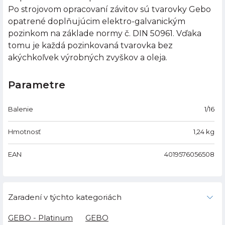
Po strojovom opracovaní závitov sú tvarovky Gebo
opatrené doplňujúcim elektro-galvanickým
pozinkom na základe normy č. DIN 50961. Vďaka
tomu je každá pozinkovaná tvarovka bez
akýchkoľvek výrobných zvyškov a oleja.
Parametre
Balenie
1/16
Hmotnosť
1,24
kg
EAN
4019576056508
Zaradení v týchto kategoriách
GEBO - Platinum
GEBO