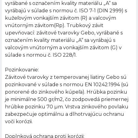
vyrábané s označením kvality materiálu „A“ sa
vyrábajú v súlade s normou č. ISO 7-1 (DIN 2999) s
kužeľovým vonkajším závitom (R) a valcovým
vnútorným závitom(Rp). Trubkový závit
upevňovací: závitové tvarovky Gebo, vyrábané s
označením kvality materiálu „A“ sa vyrábajú s
valcovým vnútorným a vonkajším závitom (G) v
súlade s normou č. ISO 228/1.
Pozinkovanie:
Závitové tvarovky z temperovanej liatiny Gebo sú
pozinkované v súlade s normou EN 10242:1994 (sú
ponorené do zinkového kúpeľa). Hrúbka pozinku
je minimálne 500 gr/m2, čo zodpovedá priemernej
hrúbke pozinku 70 µm. Vrstva zinkového povlaku
zabezpečuje optimálnu a dlhotrvajúcu ochranu
voči korózii.
Doplnková ochrana proti korózii: