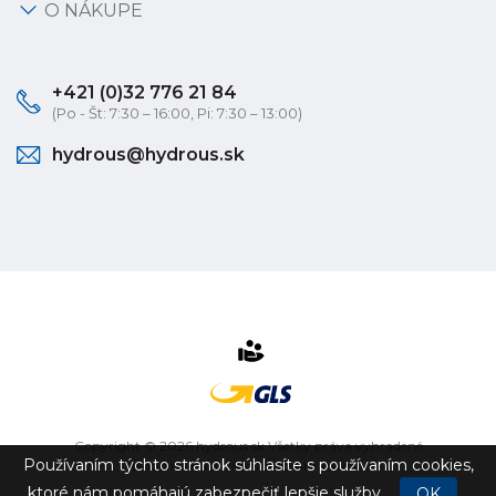
O NÁKUPE
+421 (0)32 776 21 84
(Po - Št: 7:30 – 16:00, Pi: 7:30 – 13:00)
hydrous@hydrous.sk
Copyright © 2026 hydrous.sk Všetky práva vyhradené
Používaním týchto stránok súhlasíte s používaním cookies,
eshop na mieru
vytvorilo
vibration.sk
ktoré nám pomáhajú zabezpečiť lepšie služby.
OK