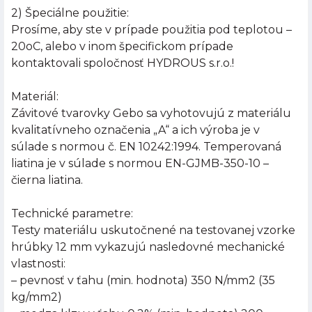
2) Špeciálne použitie:
Prosíme, aby ste v prípade použitia pod teplotou –
20oC, alebo v inom špecifickom prípade
kontaktovali spoločnosť HYDROUS s.r.o.!
Materiál:
Závitové tvarovky Gebo sa vyhotovujú z materiálu
kvalitatívneho označenia „A“ a ich výroba je v
súlade s normou č. EN 10242:1994. Temperovaná
liatina je v súlade s normou EN-GJMB-350-10 –
čierna liatina.
Technické parametre:
Testy materiálu uskutočnené na testovanej vzorke
hrúbky 12 mm vykazujú nasledovné mechanické
vlastnosti:
– pevnosť v ťahu (min. hodnota) 350 N/mm2 (35
kg/mm2)