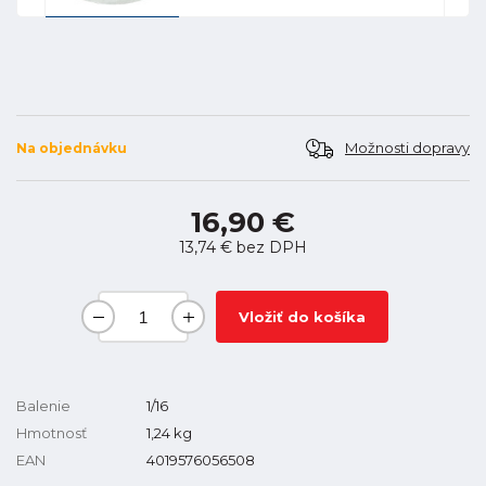
Možnosti dopravy
Na objednávku
16,90 €
13,74 €
bez DPH
Vložiť do košíka
Balenie
1/16
Hmotnosť
1,24
kg
EAN
4019576056508