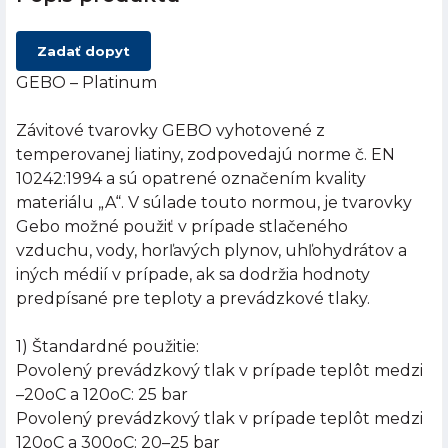
Zadať dopyt
GEBO – Platinum
Závitové tvarovky GEBO vyhotovené z
temperovanej liatiny, zodpovedajú norme č. EN
10242:1994 a sú opatrené označením kvality
materiálu „A“. V súlade touto normou, je tvarovky
Gebo možné použiť v prípade stlačeného
vzduchu, vody, horľavých plynov, uhľohydrátov a
iných médií v prípade, ak sa dodržia hodnoty
predpísané pre teploty a prevádzkové tlaky.
1) Štandardné použitie:
Povolený prevádzkový tlak v prípade teplôt medzi
–20oC a 120oC: 25 bar
Povolený prevádzkový tlak v prípade teplôt medzi
120oC a 300oC: 20–25 bar