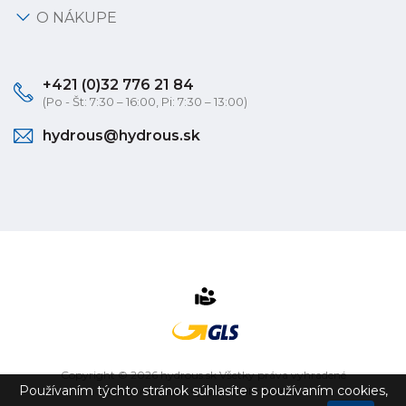
O NÁKUPE
+421 (0)32 776 21 84
(Po - Št: 7:30 – 16:00, Pi: 7:30 – 13:00)
hydrous@hydrous.sk
Copyright © 2026 hydrous.sk Všetky práva vyhradené
Používaním týchto stránok súhlasíte s používaním cookies,
eshop na mieru
vytvorilo
vibration.sk