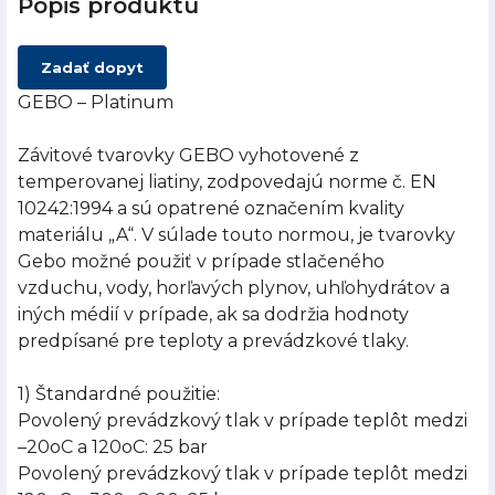
Popis produktu
Zadať dopyt
GEBO – Platinum
Závitové tvarovky GEBO vyhotovené z
temperovanej liatiny, zodpovedajú norme č. EN
10242:1994 a sú opatrené označením kvality
materiálu „A“. V súlade touto normou, je tvarovky
Gebo možné použiť v prípade stlačeného
vzduchu, vody, horľavých plynov, uhľohydrátov a
iných médií v prípade, ak sa dodržia hodnoty
predpísané pre teploty a prevádzkové tlaky.
1) Štandardné použitie:
Povolený prevádzkový tlak v prípade teplôt medzi
–20oC a 120oC: 25 bar
Povolený prevádzkový tlak v prípade teplôt medzi