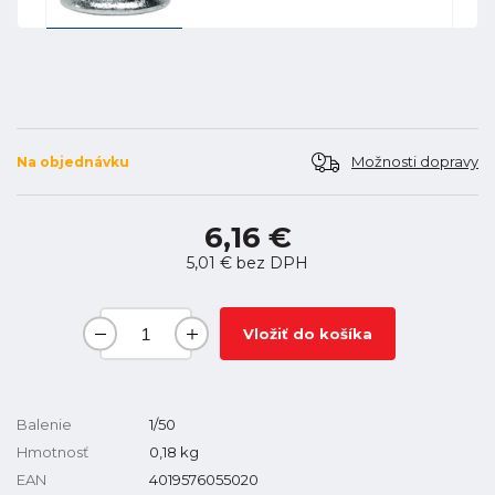
Možnosti dopravy
Na objednávku
6,16 €
5,01 €
bez DPH
Vložiť do košíka
Balenie
1/50
Hmotnosť
0,18
kg
EAN
4019576055020