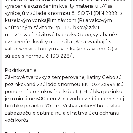
vyrábané s označením kvality materiálu „A“ sa
vyrábajú v súlade s normou č. ISO 7-1 (DIN 2999) s
kužeľovým vonkajším závitom (R) a valcovým
vnútorným závitom(Rp). Trubkový závit
upevňovací: závitové tvarovky Gebo, vyrábané s
označením kvality materiálu „A“ sa vyrábajú s
valcovým vnútorným a vonkajším závitom (G) v
súlade s normou č. ISO 228/1.
Pozinkovanie:
Závitové tvarovky z temperovanej liatiny Gebo sú
pozinkované v súlade s normou EN 10242:1994 (sú
ponorené do zinkového kúpeľa). Hrúbka pozinku
je minimálne 500 gr/m2, čo zodpovedá priemernej
hrúbke pozinku 70 µm. Vrstva zinkového povlaku
zabezpečuje optimálnu a dlhotrvajúcu ochranu
voči korózii.