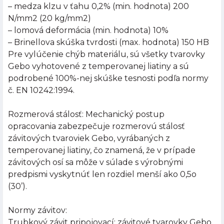
– medza klzu v ťahu 0,2% (min. hodnota) 200
N/mm2 (20 kg/mm2)
– lomová deformácia (min. hodnota) 10%
– Brinellova skúška tvrdosti (max. hodnota) 150 HB
Pre vylúčenie chýb materiálu, sú všetky tvarovky
Gebo vyhotovené z temperovanej liatiny a sú
podrobené 100%-nej skúške tesnosti podľa normy
č. EN 10242:1994.
Rozmerová stálosť: Mechanický postup
opracovania zabezpečuje rozmerovú stálosť
závitových tvaroviek Gebo, vyrábaných z
temperovanej liatiny, čo znamená, že v prípade
závitových osí sa môže v súlade s výrobnými
predpismi vyskytnúť len rozdiel menší ako 0,5o
(30’).
Normy závitov:
Trubkový závit pripojovací: závitové tvarovky Gebo,