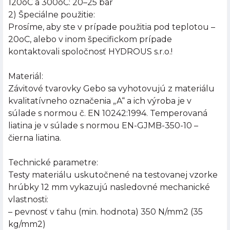
120oC a 300oC: 20–25 bar
2) Špeciálne použitie:
Prosíme, aby ste v prípade použitia pod teplotou –
20oC, alebo v inom špecifickom prípade
kontaktovali spoločnosť HYDROUS s.r.o.!
Materiál:
Závitové tvarovky Gebo sa vyhotovujú z materiálu
kvalitatívneho označenia „A“ a ich výroba je v
súlade s normou č. EN 10242:1994. Temperovaná
liatina je v súlade s normou EN-GJMB-350-10 –
čierna liatina.
Technické parametre:
Testy materiálu uskutočnené na testovanej vzorke
hrúbky 12 mm vykazujú nasledovné mechanické
vlastnosti:
– pevnosť v ťahu (min. hodnota) 350 N/mm2 (35
kg/mm2)