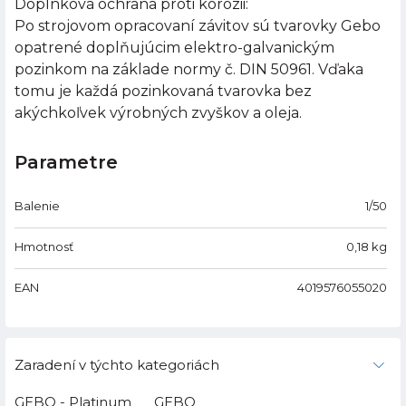
Doplnková ochrana proti korózii:
Po strojovom opracovaní závitov sú tvarovky Gebo
opatrené doplňujúcim elektro-galvanickým
pozinkom na základe normy č. DIN 50961. Vďaka
tomu je každá pozinkovaná tvarovka bez
akýchkoľvek výrobných zvyškov a oleja.
Parametre
Balenie
1/50
Hmotnosť
0,18
kg
EAN
4019576055020
Zaradení v týchto kategoriách
GEBO - Platinum
GEBO