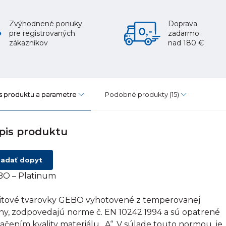
Zvýhodnené ponuky
Doprava
pre registrovaných
zadarmo
zákazníkov
nad 180 €
s produktu a parametre
Podobné produkty
(15)
pis produktu
adať dopyt
O – Platinum
itové tvarovky GEBO vyhotovené z temperovanej
tiny, zodpovedajú norme č. EN 10242:1994 a sú opatrené
ačením kvality materiálu „A“. V súlade touto normou, je