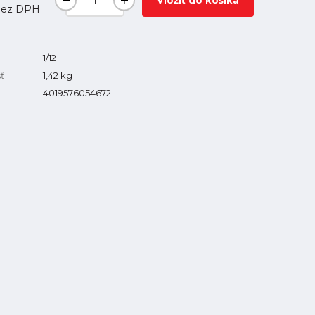
Vložiť do košíka
ez DPH
1/12
ť
1,42
kg
4019576054672