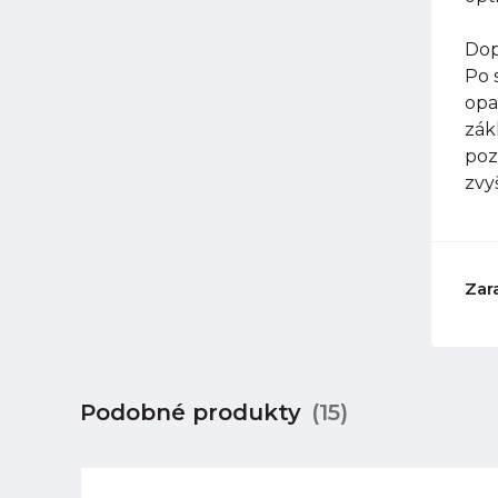
Dop
Po 
opa
zák
poz
zvy
Zar
Podobné produkty
(15)