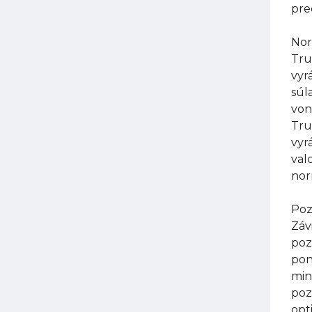
pre
Nor
Tru
vyr
súl
von
Tru
vyr
val
nor
Poz
Záv
poz
pon
min
poz
opt