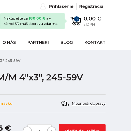
Prihlásenie
Registrácia
0,00 €
Nakúp ešte za
180,00 €
a v
0
rámci SR máš dopravu zdarma.
s DPH
O NÁS
PARTNERI
BLOG
KONTAKT
3", 245-59V
M/M 4"x3", 245-59V
Možnosti dopravy
dnávku
6 €