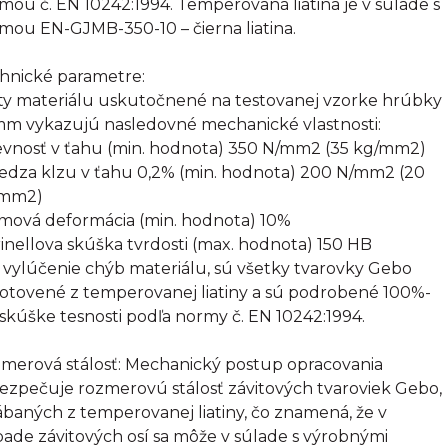
mou č. EN 10242:1994. Temperovaná liatina je v súlade s
mou EN-GJMB-350-10 – čierna liatina.
hnické parametre:
ty materiálu uskutočnené na testovanej vzorke hrúbky
mm vykazujú nasledovné mechanické vlastnosti:
evnosť v ťahu (min. hodnota) 350 N/mm2 (35 kg/mm2)
edza klzu v ťahu 0,2% (min. hodnota) 200 N/mm2 (20
/mm2)
omová deformácia (min. hodnota) 10%
rinellova skúška tvrdosti (max. hodnota) 150 HB
 vylúčenie chýb materiálu, sú všetky tvarovky Gebo
otovené z temperovanej liatiny a sú podrobené 100%-
 skúške tesnosti podľa normy č. EN 10242:1994.
merová stálosť: Mechanický postup opracovania
ezpečuje rozmerovú stálosť závitových tvaroviek Gebo,
ábaných z temperovanej liatiny, čo znamená, že v
pade závitových osí sa môže v súlade s výrobnými