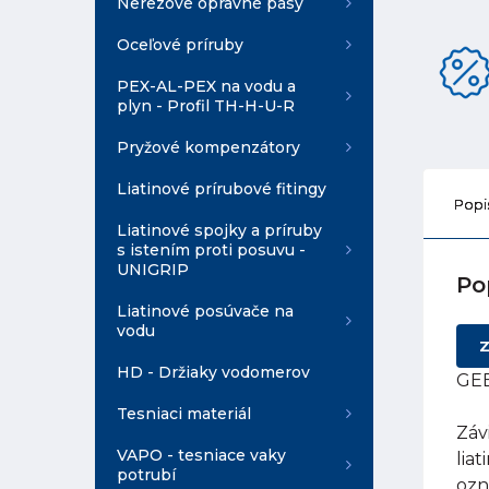
Nerezové opravné pásy
Oceľové príruby
PEX-AL-PEX na vodu a
plyn - Profil TH-H-U-R
Pryžové kompenzátory
Liatinové prírubové fitingy
Popi
Liatinové spojky a príruby
s istením proti posuvu -
UNIGRIP
Po
Liatinové posúvače na
vodu
Z
HD - Držiaky vodomerov
GEB
Tesniaci materiál
Záv
VAPO - tesniace vaky
lia
potrubí
ozn