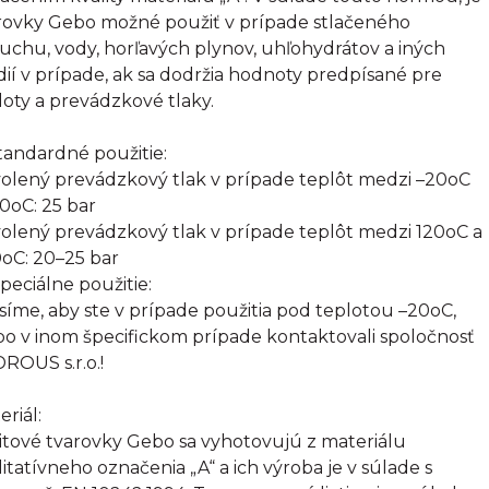
rovky Gebo možné použiť v prípade stlačeného
uchu, vody, horľavých plynov, uhľohydrátov a iných
ií v prípade, ak sa dodržia hodnoty predpísané pre
loty a prevádzkové tlaky.
Štandardné použitie:
olený prevádzkový tlak v prípade teplôt medzi –20oC
20oC: 25 bar
olený prevádzkový tlak v prípade teplôt medzi 120oC a
oC: 20–25 bar
Špeciálne použitie:
síme, aby ste v prípade použitia pod teplotou –20oC,
bo v inom špecifickom prípade kontaktovali spoločnosť
ROUS s.r.o.!
eriál:
itové tvarovky Gebo sa vyhotovujú z materiálu
litatívneho označenia „A“ a ich výroba je v súlade s