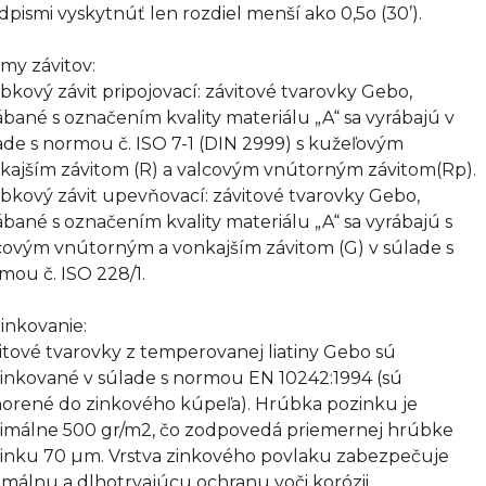
dpismi vyskytnúť len rozdiel menší ako 0,5o (30’).
my závitov:
bkový závit pripojovací: závitové tvarovky Gebo,
ábané s označením kvality materiálu „A“ sa vyrábajú v
ade s normou č. ISO 7-1 (DIN 2999) s kužeľovým
kajším závitom (R) a valcovým vnútorným závitom(Rp).
bkový závit upevňovací: závitové tvarovky Gebo,
ábané s označením kvality materiálu „A“ sa vyrábajú s
covým vnútorným a vonkajším závitom (G) v súlade s
mou č. ISO 228/1.
inkovanie:
itové tvarovky z temperovanej liatiny Gebo sú
inkované v súlade s normou EN 10242:1994 (sú
orené do zinkového kúpeľa). Hrúbka pozinku je
imálne 500 gr/m2, čo zodpovedá priemernej hrúbke
inku 70 µm. Vrstva zinkového povlaku zabezpečuje
imálnu a dlhotrvajúcu ochranu voči korózii.