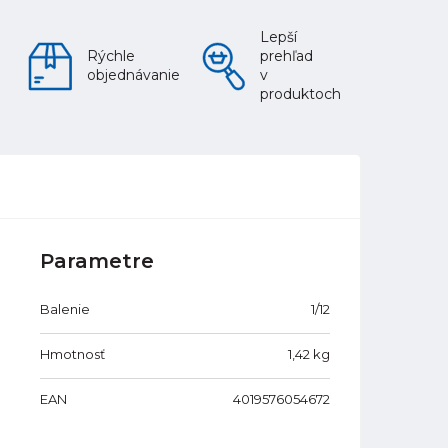
Lepší
Rýchle
prehľad
objednávanie
v
produktoch
Parametre
Balenie
1/12
Hmotnosť
1,42
kg
EAN
4019576054672