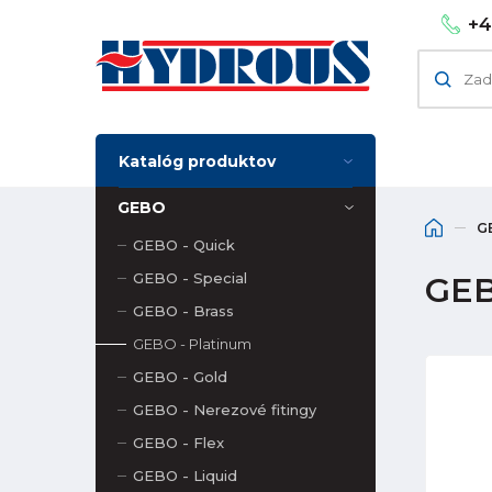
+4
Katalóg produktov
GEBO
G
GEBO - Quick
GEBO - Special
GEB
GEBO - Brass
GEBO - Platinum
GEBO - Gold
GEBO - Nerezové fitingy
GEBO - Flex
GEBO - Liquid