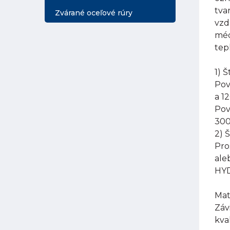
tva
Zvárané oceľové rúry
vzd
méd
tep
1) 
Pov
a 1
Pov
300
2) 
Pro
ale
HYD
Mat
Záv
kva