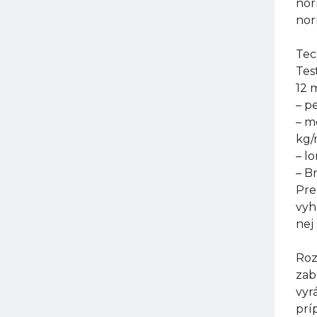
nor
nor
Tec
Tes
12 
– p
– m
kg
– l
– B
Pre
vyh
nej
Roz
zab
vyr
prí