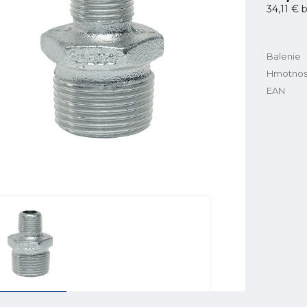
34,11 €
b
Balenie
Hmotnos
EAN