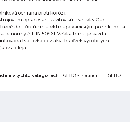
lnková ochrana proti korózii:
strojovom opracovaní závitov sú tvarovky Gebo
trené doplňujúcim elektro-galvanickým pozinkom na
lade normy č. DIN 50961. Vďaka tomu je každá
inkovaná tvarovka bez akýchkoľvek výrobných
škov a oleja.
adení v týchto kategoriách
GEBO - Platinum
GEBO