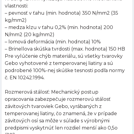
vlastnosti:
– pevnosť v ťahu (min. hodnota) 350 N/mm2 (35
kg/mm2)
– medza klzu v ťahu 0,2% (min. hodnota) 200
N/mm2 (20 kg/mm2)
– lomová deformácia (min. hodnota) 10%
– Brinellova skúška tvrdosti (max. hodnota) 150 HB
Pre vylúčenie chýb materiálu, sú všetky tvarovky
Gebo vyhotovené z temperovanej liatiny a sú
podrobené 100%-nej skúške tesnosti podľa normy
č. EN 10242:1994.
Rozmerová stálosť: Mechanický postup
opracovania zabezpečuje rozmerovú stálosť
závitových tvaroviek Gebo, vyrábaných z
temperovanej liatiny, čo znamená, že v prípade
závitových osí sa môže v súlade s výrobnými
predpismi vyskytnúť len rozdiel menší ako 0,5o