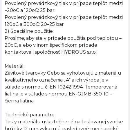
Povolený prevádzkový tlak v prípade teplôt medzi
–20oC a 120oC: 25 bar
Povolený prevádzkový tlak v prípade teplôt medzi
120oC a 300oC: 20–25 bar
2) Špeciálne použitie:
Prosíme, aby ste v prípade použitia pod teplotou –
20oC, alebo v inom špecifickom prípade
kontaktovali spoločnosť HYDROUS s.r.o.!
Materiál:
Závitové tvarovky Gebo sa vyhotovujú z materiálu
kvalitatívneho označenia „A“ a ich výroba je v
súlade s normou č. EN 10242:1994. Temperovaná
liatina je v súlade s normou EN-GJMB-350-10 –
čierna liatina.
Technické parametre:
Testy materiálu uskutočnené na testovanej vzorke
hrúbky 12 mm vykazujú nasledovné mechanické