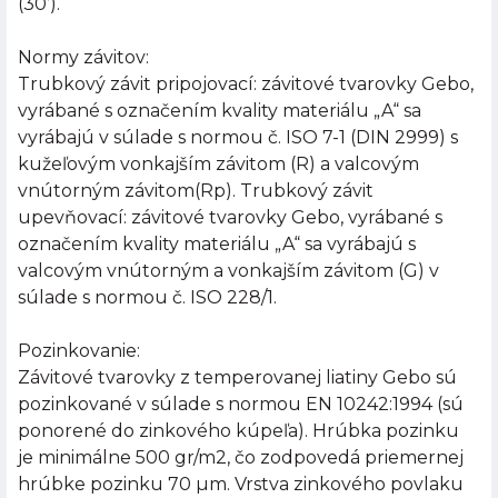
(30’).
Normy závitov:
Trubkový závit pripojovací: závitové tvarovky Gebo,
vyrábané s označením kvality materiálu „A“ sa
vyrábajú v súlade s normou č. ISO 7-1 (DIN 2999) s
kužeľovým vonkajším závitom (R) a valcovým
vnútorným závitom(Rp). Trubkový závit
upevňovací: závitové tvarovky Gebo, vyrábané s
označením kvality materiálu „A“ sa vyrábajú s
valcovým vnútorným a vonkajším závitom (G) v
súlade s normou č. ISO 228/1.
Pozinkovanie:
Závitové tvarovky z temperovanej liatiny Gebo sú
pozinkované v súlade s normou EN 10242:1994 (sú
ponorené do zinkového kúpeľa). Hrúbka pozinku
je minimálne 500 gr/m2, čo zodpovedá priemernej
hrúbke pozinku 70 µm. Vrstva zinkového povlaku