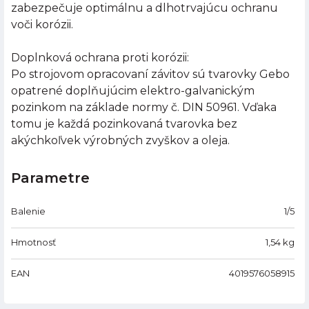
zabezpečuje optimálnu a dlhotrvajúcu ochranu
voči korózii.
Doplnková ochrana proti korózii:
Po strojovom opracovaní závitov sú tvarovky Gebo
opatrené doplňujúcim elektro-galvanickým
pozinkom na základe normy č. DIN 50961. Vďaka
tomu je každá pozinkovaná tvarovka bez
akýchkoľvek výrobných zvyškov a oleja.
Parametre
Balenie
1/5
Hmotnosť
1,54
kg
EAN
4019576058915